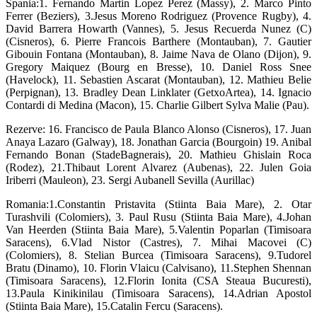
Spania:1. Fernando Martin Lopez Perez (Massy), 2. Marco Pinto
Ferrer (Beziers), 3.Jesus Moreno Rodriguez (Provence Rugby), 4.
David Barrera Howarth (Vannes), 5. Jesus Recuerda Nunez (C)
(Cisneros), 6. Pierre Francois Barthere (Montauban), 7. Gautier
Gibouin Fontana (Montauban), 8. Jaime Nava de Olano (Dijon), 9.
Gregory Maiquez (Bourg en Bresse), 10. Daniel Ross Snee
(Havelock), 11. Sebastien Ascarat (Montauban), 12. Mathieu Belie
(Perpignan), 13. Bradley Dean Linklater (GetxoArtea), 14. Ignacio
Contardi di Medina (Macon), 15. Charlie Gilbert Sylva Malie (Pau).
Rezerve: 16. Francisco de Paula Blanco Alonso (Cisneros), 17. Juan
Anaya Lazaro (Galway), 18. Jonathan Garcia (Bourgoin) 19. Anibal
Fernando Bonan (StadeBagnerais), 20. Mathieu Ghislain Roca
(Rodez), 21.Thibaut Lorent Alvarez (Aubenas), 22. Julen Goia
Iriberri (Mauleon), 23. Sergi Aubanell Sevilla (Aurillac)
Romania:1.Constantin Pristavita (Stiinta Baia Mare), 2. Otar
Turashvili (Colomiers), 3. Paul Rusu (Stiinta Baia Mare), 4.Johan
Van Heerden (Stiinta Baia Mare), 5.Valentin Poparlan (Timisoara
Saracens), 6.Vlad Nistor (Castres), 7. Mihai Macovei (C)
(Colomiers), 8. Stelian Burcea (Timisoara Saracens), 9.Tudorel
Bratu (Dinamo), 10. Florin Vlaicu (Calvisano), 11.Stephen Shennan
(Timisoara Saracens), 12.Florin Ionita (CSA Steaua Bucuresti),
13.Paula Kinikinilau (Timisoara Saracens), 14.Adrian Apostol
(Stiinta Baia Mare), 15.Catalin Fercu (Saracens).