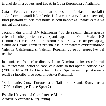
terenul de tinta advers anul trecut, in Cupa Europeana a Natiunilor.
Catalin Fercu va incepe ca titular pe postul de fundas, un specialist
al desfacerii apararii leilor iberici in fata carora a evoluat de zece ori,
fiind jucatorul cu cele mai multe selectii impotriva Spaniei careia i-a
marcat cinci eseuri.
Jucatorii din primul XV totalizeaza 458 de selectii, dintre acestia
cele mai multe puncte marcate Spaniei apartin lui Florin Vlaicu, 102
la numar (1 eseu, 23 de transformari si 17 lovituri de pedeapsa),
alaturi de Catalin Fercu in privinta eseurilor marcate evidentiindu-se
Valentin Calafeteanu si Valentin Poparlan cu patru, respective trei
reusite.
In istoria confrunatrilor directe, Iulian Dumitras a inscris cele mai
multe incercari ibericilor, sase, cate doua in trei aparitii consecutive
(2007,2010 si 2011). Din actualul lot al Spaniei nicun jucator nu a
reusit sa inscribe vreu eseu impotriva Romaniei.
13 februarie, Cupa Europeana a Natiunilor: Spania-Romania(ora
17:00 in direct pe Dolce Sport 2)
Estadio Universidad Complutense,Madrid
Arbitru: Alexandre Ruiz(Franta)