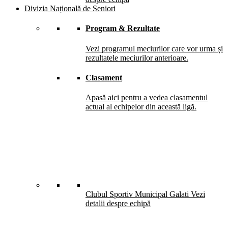
Divizia Națională de Seniori
Program & Rezultate
Vezi programul meciurilor care vor urma și
rezultatele meciurilor anterioare.
Clasament
Apasă aici pentru a vedea clasamentul
actual al echipelor din această ligă.
Clubul Sportiv Municipal Galati
Vezi
detalii despre echipă