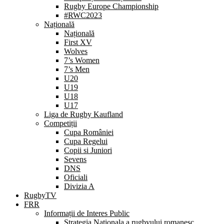
Rugby Europe Championship
#RWC2023
Națională
Națională
First XV
Wolves
7’s Women
7’s Men
U20
U19
U18
U17
Liga de Rugby Kaufland
Competiții
Cupa României
Cupa Regelui
Copii si Juniori
Sevens
DNS
Oficiali
Divizia A
RugbyTV
FRR
Informații de Interes Public
Strategia Nationala a rugbyului romanesc