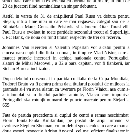
structurata care imbina experienta cu dorinta de afirmare, in lotul de
23 de jucatori fiind nominalizat un singur debutant.
Astfel in varsta de 31 de ani,pilierul Paul Rusu va debuta pentru
Stejari, intr-o linie intai in care se mai regasesc, colegul sau de la
StiintaBaia Mare, Constatin Pristavita si talonerul Otar Turashvili.
Paul Rusu a evoluat in toate partidele sezonului trecut al SuperLigii
CEC Bank, de noua ori fiind titular, respectiv de trei ori rezerva.
Johannes Van Heerden si Valentin Poparlan vor alcatui pentru a
cincea oara cuplul din linia a doua , in timp ce Vlad Nistor, care a
marcat primele incercari in echipa nationala contra Portugaliei,
alaturi de Mihai Macovei , a 32-a oara capitan, vor fi flankerii, iar
Stelian Burcea inchizator.
Dupa debutul consemnat in partida cu Italia de la Cupa Mondiala,
Tudorel Bratu va fi pentru prima data titularul postului de mijlocas la
gramada si-l va avea alaturi ca uvertura pe Florin Vlaicu, asa cum s-
a intamplat si in finalul partidei aminite, Vlaicu care impotriva
Portugaliei si-a rotunjit numarul de puncte marcate pentru Stejari la
655.
Fata de partida precedenta si cuplul de centri a ramas neschimbat,
Florin Ionita-Paula Kinikinilau, pe postul de aripi urmand sa
evolueze Stephen Shennan, cu un debut spectaculos in care a marcat
doua eseuri, respectiv Adrian Apostol, cel mai eficient finalizator in