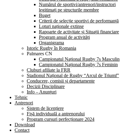
Numărul de sportivi/antrenori/instructori
legitimați pe structurile membre
Buget
Criterii de selecție sportivi de performanță
Loturi naționale extinse
Rapoarte de activitate și Situații financiare
Program anual de activități
Organigrama
Istoric Rugby în Romania
Palmares CN
Campionatul Național Rugby 7s Masculin
Campionatul Național Rugby 7s Feminin
Cluburi afiliate la FRR
Stadionul Național de Rugby “Arcul de Triumf”
Conducere, comisii și departamente
Decizii Disciplinare
Info – Anunțuri
Tehnic
Antrenori
Sistem de licențiere
Fișă individuală a antrenorului
Program cursuri perfecționare 2024
Download
Contact