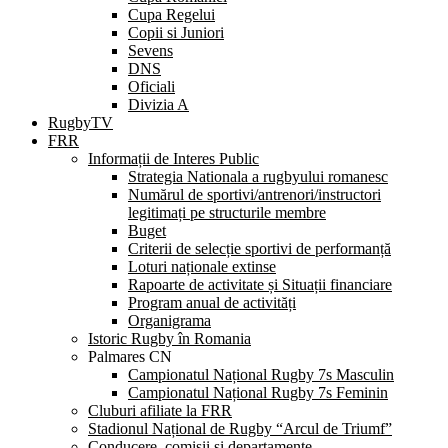
Cupa Regelui
Copii si Juniori
Sevens
DNS
Oficiali
Divizia A
RugbyTV
FRR
Informații de Interes Public
Strategia Nationala a rugbyului romanesc
Numărul de sportivi/antrenori/instructori
legitimați pe structurile membre
Buget
Criterii de selecție sportivi de performanță
Loturi naționale extinse
Rapoarte de activitate și Situații financiare
Program anual de activități
Organigrama
Istoric Rugby în Romania
Palmares CN
Campionatul Național Rugby 7s Masculin
Campionatul Național Rugby 7s Feminin
Cluburi afiliate la FRR
Stadionul Național de Rugby “Arcul de Triumf”
Conducere, comisii și departamente