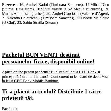
Rezerve : 16. Andrei Radoi (Timisoara Saracens), 17.Mihai Dico
(Stiinta Baia Mare), 18.Silviu Vasiliu (CSA Steaua Bucuresti), 19.
Marius Antonescu (Tarbes), 20. Andrei Gorcioaia (Valence d’Agen),
21.Valentin Calafeteanu (Timisoara Saracens), 22.Ovidiu Melniciuc
(U Cluj), 23. Sabin Stratila (Steaua)
Pachetul BUN VENIT destinat
persoanelor fizice, disponibil online!
Aplică online pentru pachetul "Bun Venit!" de la CEC Bank și
primești fără drumuri la bancă: Cont curent în lei, Card de debit Visa
în lei și CEC Bank Mobile Banking.​
Ți-a plăcut articolul? Distribuie-l către
prietenii tăi:
Facebook