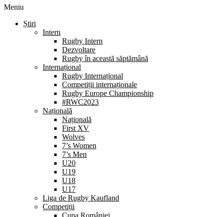
Meniu
Știri
Intern
Rugby Intern
Dezvoltare
Rugby în această săptămână
Internațional
Rugby Internațional
Competiții internaționale
Rugby Europe Championship
#RWC2023
Națională
Națională
First XV
Wolves
7’s Women
7’s Men
U20
U19
U18
U17
Liga de Rugby Kaufland
Competiții
Cupa României