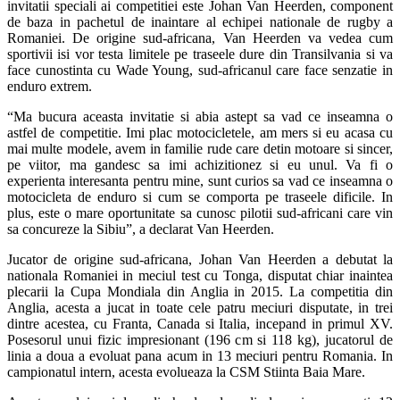
invitatii speciali ai competitiei este Johan Van Heerden, component
de baza in pachetul de inaintare al echipei nationale de rugby a
Romaniei. De origine sud-africana, Van Heerden va vedea cum
sportivii isi vor testa limitele pe traseele dure din Transilvania si va
face cunostinta cu Wade Young, sud-africanul care face senzatie in
enduro extrem.
“Ma bucura aceasta invitatie si abia astept sa vad ce inseamna o
astfel de competitie. Imi plac motocicletele, am mers si eu acasa cu
mai multe modele, avem in familie rude care detin motoare si sincer,
pe viitor, ma gandesc sa imi achizitionez si eu unul. Va fi o
experienta interesanta pentru mine, sunt curios sa vad ce inseamna o
motocicleta de enduro si cum se comporta pe traseele dificile. In
plus, este o mare oportunitate sa cunosc pilotii sud-africani care vin
sa concureze la Sibiu”, a declarat Van Heerden.
Jucator de origine sud-africana, Johan Van Heerden a debutat la
nationala Romaniei in meciul test cu Tonga, disputat chiar inaintea
plecarii la Cupa Mondiala din Anglia in 2015. La competitia din
Anglia, acesta a jucat in toate cele patru meciuri disputate, in trei
dintre acestea, cu Franta, Canada si Italia, incepand in primul XV.
Posesorul unui fizic impresionant (196 cm si 118 kg), jucatorul de
linia a doua a evoluat pana acum in 13 meciuri pentru Romania. In
campionatul intern, acesta evolueaza la CSM Stiinta Baia Mare.