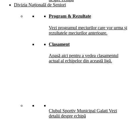
Divizia Națională de Seniori
Program & Rezultate
Vezi programul meciurilor care vor urma și
rezultatele meciurilor anterioare.
Clasament
Apasă aici pentru a vedea clasamentul
actual al echipelor din această ligă.
Clubul Sportiv Municipal Galati
Vezi
detalii despre echipă