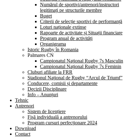
Numărul de sportivi/antrenori/instructori
legitimați pe structurile membre
Buget
Criterii de selecție sportivi de performanță
Loturi naționale extinse
Rapoarte de activitate și Situații financiare
Program anual de activități
Organigrama
Istoric Rugby în Romania
Palmares CN
Campionatul Național Rugby 7s Masculin
Campionatul Național Rugby 7s Feminin
Cluburi afiliate la FRR
Stadionul Național de Rugby “Arcul de Triumf”
Conducere, comisii și departamente
Decizii Disciplinare
Info – Anunțuri
Tehnic
Antrenori
Sistem de licențiere
Fișă individuală a antrenorului
Program cursuri perfecționare 2024
Download
Contact