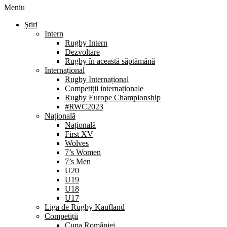
Meniu
Știri
Intern
Rugby Intern
Dezvoltare
Rugby în această săptămână
Internațional
Rugby Internațional
Competiții internaționale
Rugby Europe Championship
#RWC2023
Națională
Națională
First XV
Wolves
7’s Women
7’s Men
U20
U19
U18
U17
Liga de Rugby Kaufland
Competiții
Cupa României