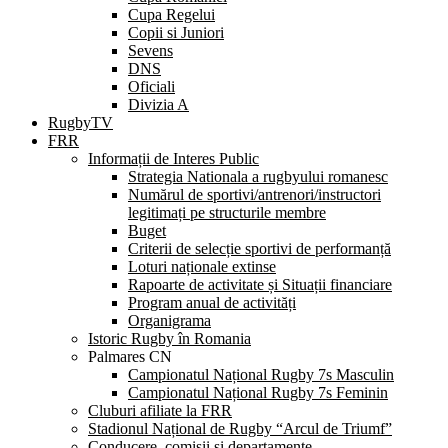
Cupa Regelui
Copii si Juniori
Sevens
DNS
Oficiali
Divizia A
RugbyTV
FRR
Informații de Interes Public
Strategia Nationala a rugbyului romanesc
Numărul de sportivi/antrenori/instructori
legitimați pe structurile membre
Buget
Criterii de selecție sportivi de performanță
Loturi naționale extinse
Rapoarte de activitate și Situații financiare
Program anual de activități
Organigrama
Istoric Rugby în Romania
Palmares CN
Campionatul Național Rugby 7s Masculin
Campionatul Național Rugby 7s Feminin
Cluburi afiliate la FRR
Stadionul Național de Rugby “Arcul de Triumf”
Conducere, comisii și departamente