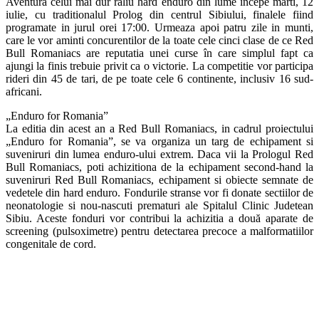
Aventura celui mai dur raliu hard enduro din lume incepe marti, 12
iulie, cu traditionalul Prolog din centrul Sibiului, finalele fiind
programate in jurul orei 17:00. Urmeaza apoi patru zile in munti,
care le vor aminti concurentilor de la toate cele cinci clase de ce Red
Bull Romaniacs are reputatia unei curse în care simplul fapt ca
ajungi la finis trebuie privit ca o victorie. La competitie vor participa
rideri din 45 de tari, de pe toate cele 6 continente, inclusiv 16 sud-
africani.
„Enduro for Romania”
La editia din acest an a Red Bull Romaniacs, in cadrul proiectului
„Enduro for Romania”, se va organiza un targ de echipament si
suveniruri din lumea enduro-ului extrem. Daca vii la Prologul Red
Bull Romaniacs, poti achizitiona de la echipament second-hand la
suveniruri Red Bull Romaniacs, echipament si obiecte semnate de
vedetele din hard enduro. Fondurile stranse vor fi donate sectiilor de
neonatologie si nou-nascuti prematuri ale Spitalul Clinic Judetean
Sibiu. Aceste fonduri vor contribui la achizitia a două aparate de
screening (pulsoximetre) pentru detectarea precoce a malformatiilor
congenitale de cord.