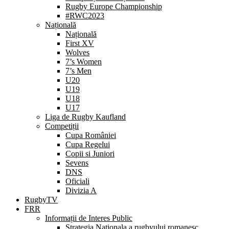
Rugby Europe Championship
#RWC2023
Națională
Națională
First XV
Wolves
7’s Women
7’s Men
U20
U19
U18
U17
Liga de Rugby Kaufland
Competiții
Cupa României
Cupa Regelui
Copii si Juniori
Sevens
DNS
Oficiali
Divizia A
RugbyTV
FRR
Informații de Interes Public
Strategia Nationala a rugbyului romanesc