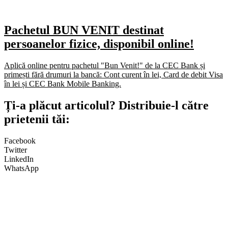
Pachetul BUN VENIT destinat
persoanelor fizice, disponibil online!
Aplică online pentru pachetul "Bun Venit!" de la CEC Bank și
primești fără drumuri la bancă: Cont curent în lei, Card de debit Visa
în lei și CEC Bank Mobile Banking.​
Ți-a plăcut articolul? Distribuie-l către
prietenii tăi:
Facebook
Twitter
LinkedIn
WhatsApp