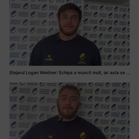
Stejarul Logan Weidner: Echipa a muncit mult, iar asta se va vedea în meciurile de la Nations Cup