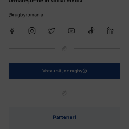
Urmărește-ne în social media
@rugbyromania
Vreau să joc rugby
Parteneri