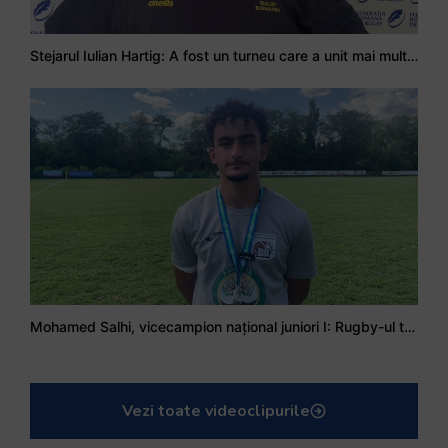
Stejarul Iulian Hartig: A fost un turneu care a unit mai mult echipa
Mohamed Salhi, vicecampion național juniori I: Rugby-ul te învață să accepți și înfrângerile
Vezi toate videoclipurile