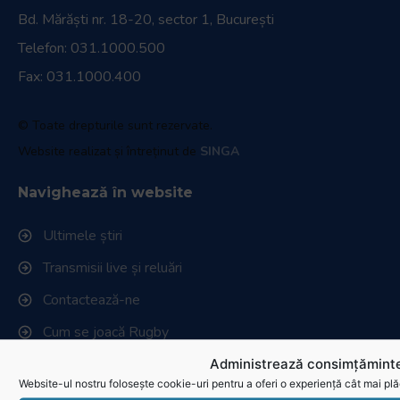
Bd. Mărăști nr. 18-20, sector 1, București
Telefon:
031.1000.500
Fax: 031.1000.400
© Toate drepturile sunt rezervate.
Website realizat și întreținut de
SINGA
Navighează în website
Ultimele știri
Transmisii live și reluări
Contactează-ne
Cum se joacă Rugby
Administrează consimțăminte
Federația Româna de Rugby
Website-ul nostru folosește cookie-uri pentru a oferi o experiență cât mai plă