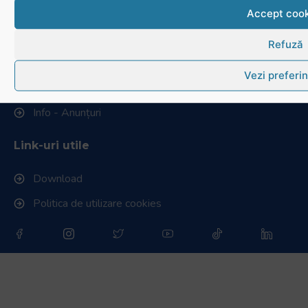
Istoric rugby în România
Accept cook
Cluburi afiliate la FRR
Refuză
Stadionul național de rugby
Vezi preferin
Conducere, comisii și departamente
Info - Anunțuri
Link-uri utile
Download
Politica de utilizare cookies