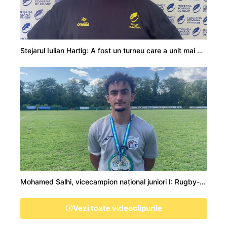
Stejarul Iulian Hartig: A fost un turneu care a unit mai mult echipa
Mohamed Salhi, vicecampion național juniori I: Rugby-ul te învață să accepți și înfrângerile
Vezi toate videoclipurile