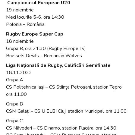
Campionatul European U20
19 noiembrie
Meci locurile 5-6, ora 14:30
Polonia – România
Rugby Europe Super Cup
18 noiembrie
Grupa B, ora 21:30 (Rugby Europe Tv)
Brussels Devils – Romanian Wolves
Liga Na
ț
ional
ă
de Rugby, Calific
ă
ri Semifinale
18.11.2023
Grupa A
CS Politehnica Iași – CS Stiința Petroșani, stadion Tepro,
ora 11.00
Grupa B
CSM Galați – CS U ELBI Cluj, stadion Municipal, ora 11.00
Grupa C
CS Năvodari – CS Dinamo, stadion Flacăra, ora 14.30