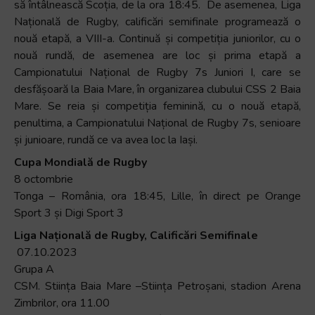
să întâlnească Scoția, de la ora 18:45. De asemenea, Liga
Accessibility,
Națională de Rugby, calificări semifinale programează o
apăsați
nouă etapă, a VIII-a. Continuă și competiția juniorilor, cu o
„Ctrl
nouă rundă, de asemenea are loc și prima etapă a
+
Campionatului Național de Rugby 7s Juniori I, care se
/”
desfășoară la Baia Mare, în organizarea clubului CSS 2 Baia
Această
Mare. Se reia și competiția feminină, cu o nouă etapă,
comandă
penultima, a Campionatului Național de Rugby 7s, senioare
rapidă
și junioare, rundă ce va avea loc la Iași.
activează
Cupa Mondială de Rugby
cititorul
8 octombrie
de
Tonga – România, ora 18:45, Lille, în direct pe Orange
ecran
Sport 3 și Digi Sport 3
pentru
a
Liga Na
ț
ional
ă
de Rugby, Calific
ă
ri Semifinale
vă
07.10.2023
ajuta
Grupa A
să
CSM. Stiința Baia Mare –Stiința Petroșani, stadion Arena
navigați
Zimbrilor, ora 11.00