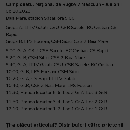
Campionatul
Na
țional de
Rugby 7 Masculin – Juniori I
08.10.2023
Baia Mare, stadion Săsar, ora 9.00
Grupa A: LTTV Galati, CSU-CSR Sacele-RC Cristian, CS
Rapid
Grupa B: LPS Focsani, CSM Sibiu, CSS 2 Baia Mare
9:00
, Gr.A, CSU-CSR Sacele-RC Cristian-CS Rapid
9:20
, Gr.B, CSM Sibiu-CSS 2 Baia Mare
9:40
, Gr.A, LTTV Galati-CSU-CSR Sacele-RC Cristian
10:00
, Gr.B, LPS Focsani-CSM Sibiu
10:20
, Gr.A, CS Rapid-LTTV Galati
10:40
, Gr.B, CSS 2 Baia Mare-LPS Focsani
11:30
, Partida locurilor 5-6, Loc 3 Gr.A-Loc 3 Gr.B
11:50
, Partida locurilor 3-4, Loc 2 Gr.A-Loc 2 Gr.B
12:10
, Partida locurilor 1-2, Loc 1 Gr.A-Loc 1 Gr.B
Ți-a plăcut articolul? Distribuie-l către prietenii