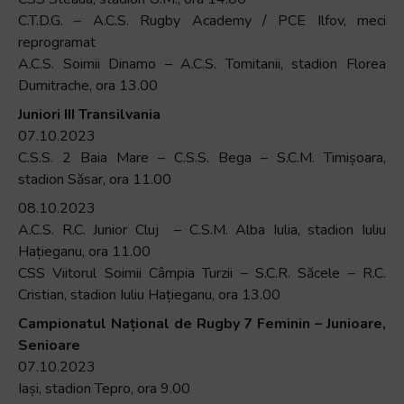
C.T.D.G. – A.C.S. Rugby Academy / PCE Ilfov, meci
reprogramat
A.C.S. Soimii Dinamo – A.C.S. Tomitanii, stadion Florea
Dumitrache, ora 13.00
Juniori III Transilvania
07.10.2023
C.S.S. 2 Baia Mare – C.S.S. Bega – S.C.M. Timișoara,
stadion Săsar, ora 11.00
08.10.2023
A.C.S. R.C. Junior Cluj – C.S.M. Alba Iulia, stadion Iuliu
Hațieganu, ora 11.00
CSS Viitorul Soimii Câmpia Turzii – S.C.R. Săcele – R.C.
Cristian, stadion Iuliu Hațieganu, ora 13.00
Campionatul
Na
țional de
Rugby 7 Feminin – Junioare,
Senioare
07.10.2023
Iași, stadion Tepro, ora 9.00