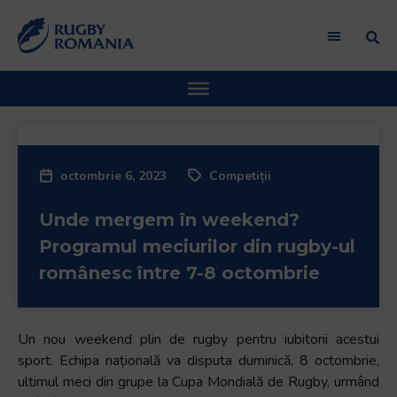
Bun
venit
la
cititorul
de
ecran
All
in
octombrie 6, 2023
Competiții
One
Accessibility
Unde mergem în weekend?
Pentru
a
Programul meciurilor din rugby-ul
porni
românesc între 7-8 octombrie
cititorul
de
ecran
Un nou weekend plin de rugby pentru iubitorii acestui
All
sport. Echipa națională va disputa duminică, 8 octombrie,
in
ultimul meci din grupe la Cupa Mondială de Rugby, urmând
One