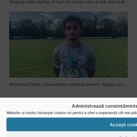
Stejarul Iulian Hartig: A fost un turneu care a unit mai mult echipa
Mohamed Salhi, vicecampion național juniori I: Rugby-ul te învață să accepți și înfrângerile
Administrează consimțăminte
Vezi toate videoclipurile
Website-ul nostru folosește cookie-uri pentru a oferi o experiență cât mai plă
Accept cook