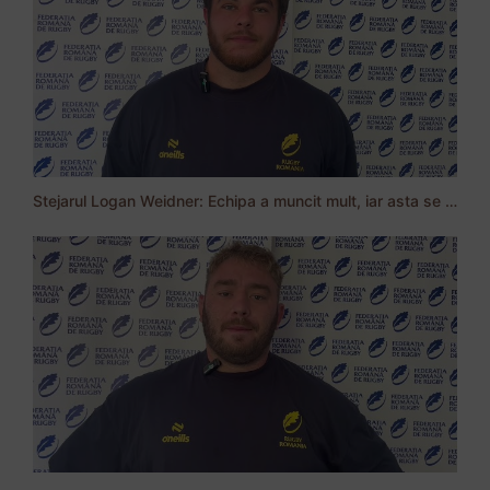
Stejarul Logan Weidner: Echipa a muncit mult, iar asta se va vedea în meciurile de la Nations Cup