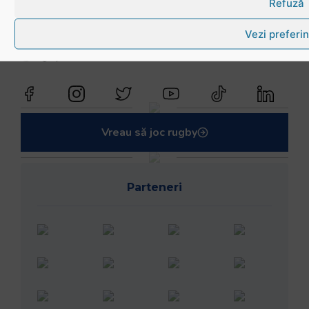
Refuză
Urmărește-ne în social media
Vezi preferin
@rugbyromania
Vreau să joc rugby
Parteneri