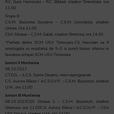
și
R.C. Gura Humorului – R.C. Bârlad, stadion Tineretului, ora
să
11.00
interacționați
Grupa B
cu
C.S.M. Bucovina Suceava – C.S.M. Constanța, stadion
conținutul.
Unirea, Ora 11.00
CSA Steaua – C.S.M. Galați, stadion Ghencea, ora 14.00
*Partida dintre SCM USV Timisoara-CS Navodari va fi
omologata cu rezultatul de 5-0, si punct bonus ofensiv in
favoarea echipei SCM USV Timisoara.
Juniori II Muntenia
08.10.2023
C.T.D.G. – A.C.S. Soimii Dinamo, meci reprogramat
C.S. Aurora Băicoi / A.C.S.O.V.P. – C.S.M. București, stadion
U.M., ora 11.00
Juniori III Muntenia
08.10.2023CSS Steaua 2 – C.S.M. București, stadion
Ghencea, ora 11.00C.S. Aurora Băicoi / A.C.S.O.V.P. – CSA
CSS Steaua, stadion U.M., ora 14.00