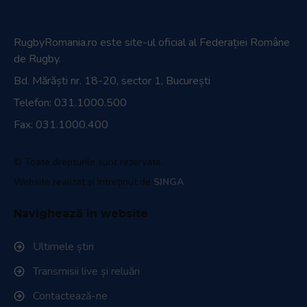
RugbyRomania.ro
este site-ul oficial al Federației Române
de Rugby.
Bd. Mărăști nr. 18-20, sector 1, București
Telefon:
031.1000.500
Fax: 031.1000.400
© Toate drepturile sunt rezervate.
Website realizat și întreținut de
SINGA
Navighează în website
Ultimele știri
Transmisii live și reluări
Contactează-ne