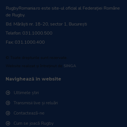
RugbyRomania.ro
este site-ul oficial al Federației Române
de Rugby.
Bd. Mărăști nr. 18-20, sector 1, București
Telefon:
031.1000.500
Fax: 031.1000.400
© Toate drepturile sunt rezervate.
Website realizat și întreținut de
SINGA
Navighează în website
Ultimele știri
Transmisii live și reluări
Contactează-ne
Cum se joacă Rugby