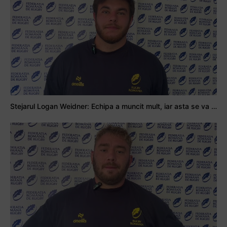
Stejarul Logan Weidner: Echipa a muncit mult, iar asta se va vedea în meciurile de la Nations Cup