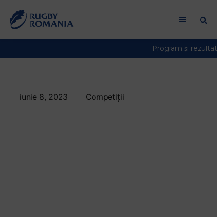
iunie 8, 2023
Competiții
Unde mergem în
weekend?
Programul
meciurilor în rugby-
ul românesc între 10
– 11 iunie