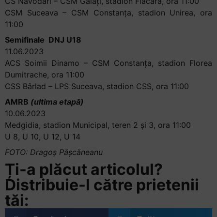
CS Năvodari – CSM Galați, stadion Flacăra, ora 11:00
CSM Suceava – CSM Constanța, stadion Unirea, ora
11:00
Semifinale DNJ U18
11.06.2023
ACS Soimii Dinamo – CSM Constanța, stadion Florea
Dumitrache, ora 11:00
CSS Bârlad – LPS Suceava, stadion CSS, ora 11:00
AMRB
(ultima etapă)
10.06.2023
Medgidia, stadion Municipal, teren 2 și 3, ora 11:00
U 8, U 10, U 12, U 14
FOTO: Dragoș Pășcăneanu
Ți-a plăcut articolul?
Distribuie-l către prietenii
tăi: