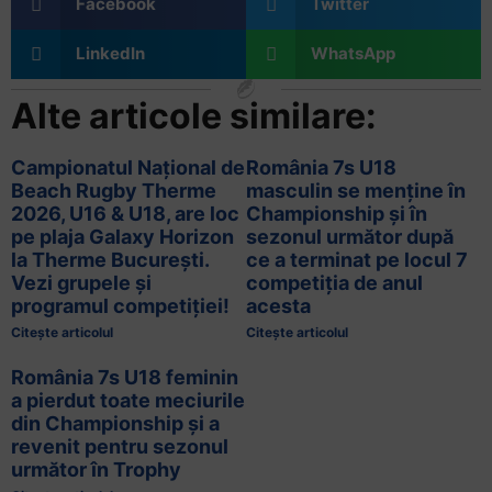
Facebook
Twitter
LinkedIn
WhatsApp
Alte articole similare:
Campionatul Național de
România 7s U18
Beach Rugby Therme
masculin se menține în
2026, U16 & U18, are loc
Championship și în
pe plaja Galaxy Horizon
sezonul următor după
la Therme București.
ce a terminat pe locul 7
Vezi grupele și
competiția de anul
programul competiției!
acesta
Citește articolul
Citește articolul
România 7s U18 feminin
a pierdut toate meciurile
din Championship și a
revenit pentru sezonul
următor în Trophy