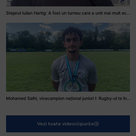
Stejarul Iulian Hartig: A fost un turneu care a unit mai mult echipa
Mohamed Salhi, vicecampion național juniori I: Rugby-ul te învață să accepți și înfrângerile
Vezi toate videoclipurile