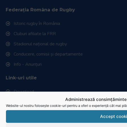
Federația Româna de Rugby
Istoric rugby în România
Cluburi afiliate la FRR
Stadionul național de rugby
Conducere, comisii și departamente
Info - Anunțuri
Link-uri utile
Download
Administrează consimțămintel
Politica de utilizare cookies
Website-ul nostru folosește cookie-uri pentru a oferi o experiență cât mai plă
Accept cook