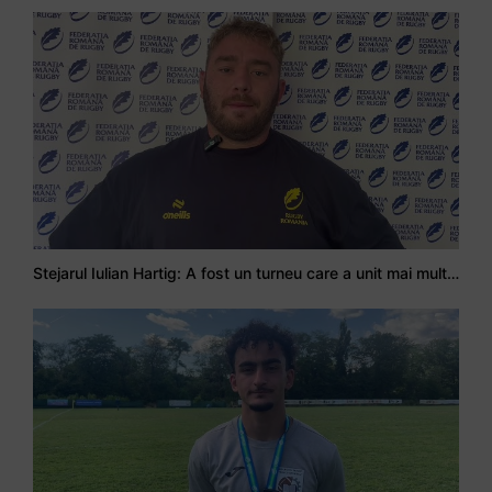
Stejarul Iulian Hartig: A fost un turneu care a unit mai mult echipa