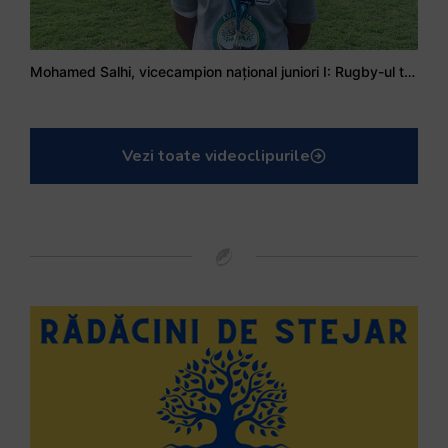
Mohamed Salhi, vicecampion național juniori I: Rugby-ul te învață să accepți și înfrângerile
Vezi toate videoclipurile