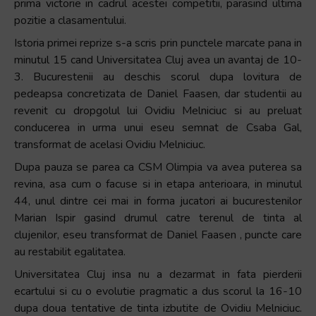
prima victorie in cadrul acestei competitii, parasind ultima
pozitie a clasamentului.
Istoria primei reprize s-a scris prin punctele marcate pana in
minutul 15 cand Universitatea Cluj avea un avantaj de 10-
3. Bucurestenii au deschis scorul dupa lovitura de
pedeapsa concretizata de Daniel Faasen, dar studentii au
revenit cu dropgolul lui Ovidiu Melniciuc si au preluat
conducerea in urma unui eseu semnat de Csaba Gal,
transformat de acelasi Ovidiu Melniciuc.
Dupa pauza se parea ca CSM Olimpia va avea puterea sa
revina, asa cum o facuse si in etapa anterioara, in minutul
44, unul dintre cei mai in forma jucatori ai bucurestenilor
Marian Ispir gasind drumul catre terenul de tinta al
clujenilor, eseu transformat de Daniel Faasen , puncte care
au restabilit egalitatea.
Universitatea Cluj insa nu a dezarmat in fata pierderii
ecartului si cu o evolutie pragmatic a dus scorul la 16-10
dupa doua tentative de tinta izbutite de Ovidiu Melniciuc.