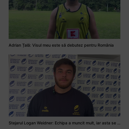
Adrian Țală: Visul meu este să debutez pentru România
Stejarul Logan Weidner: Echipa a muncit mult, iar asta se va vedea în meciurile de la Nations Cup