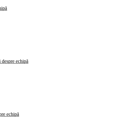
hipă
i despre echipă
spre echipă