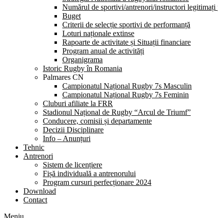
Numărul de sportivi/antrenori/instructori legitimați
Buget
Criterii de selecție sportivi de performanță
Loturi naționale extinse
Rapoarte de activitate și Situații financiare
Program anual de activități
Organigrama
Istoric Rugby în Romania
Palmares CN
Campionatul Național Rugby 7s Masculin
Campionatul Național Rugby 7s Feminin
Cluburi afiliate la FRR
Stadionul Național de Rugby “Arcul de Triumf”
Conducere, comisii și departamente
Decizii Disciplinare
Info – Anunțuri
Tehnic
Antrenori
Sistem de licențiere
Fișă individuală a antrenorului
Program cursuri perfecționare 2024
Download
Contact
Meniu