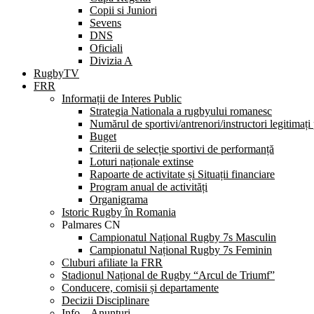
Copii si Juniori
Sevens
DNS
Oficiali
Divizia A
RugbyTV
FRR
Informații de Interes Public
Strategia Nationala a rugbyului romanesc
Numărul de sportivi/antrenori/instructori legitimați
Buget
Criterii de selecție sportivi de performanță
Loturi naționale extinse
Rapoarte de activitate și Situații financiare
Program anual de activități
Organigrama
Istoric Rugby în Romania
Palmares CN
Campionatul Național Rugby 7s Masculin
Campionatul Național Rugby 7s Feminin
Cluburi afiliate la FRR
Stadionul Național de Rugby “Arcul de Triumf”
Conducere, comisii și departamente
Decizii Disciplinare
Info – Anunțuri