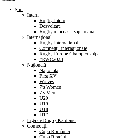
Știri
Intern
Rugby Intern
Dezvoltare
Rugby în această săptămână
Internațional
Rugby Internațional
Competiții internaționale
Rugby Europe Championship
#RWC2023
Națională
Națională
First XV
Wolves
7’s Women
7’s Men
U20
U19
U18
U17
Liga de Rugby Kaufland
Competiții
Cupa României
Cupa Regelui