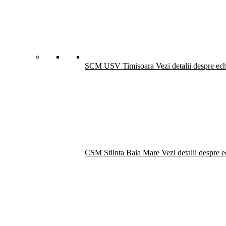
SCM USV Timisoara
Vezi detalii despre ec
CSM Stiinta Baia Mare
Vezi detalii despre 