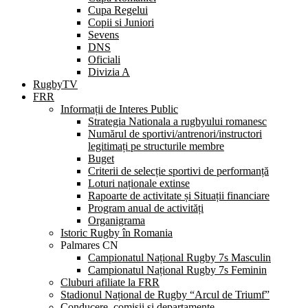
Cupa Regelui
Copii si Juniori
Sevens
DNS
Oficiali
Divizia A
RugbyTV
FRR
Informații de Interes Public
Strategia Nationala a rugbyului romanesc
Numărul de sportivi/antrenori/instructori
legitimați pe structurile membre
Buget
Criterii de selecție sportivi de performanță
Loturi naționale extinse
Rapoarte de activitate și Situații financiare
Program anual de activități
Organigrama
Istoric Rugby în Romania
Palmares CN
Campionatul Național Rugby 7s Masculin
Campionatul Național Rugby 7s Feminin
Cluburi afiliate la FRR
Stadionul Național de Rugby “Arcul de Triumf”
Conducere, comisii și departamente