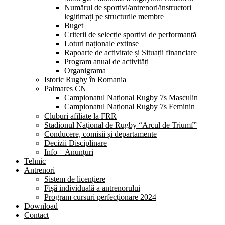
Numărul de sportivi/antrenori/instructori
legitimați pe structurile membre
Buget
Criterii de selecție sportivi de performanță
Loturi naționale extinse
Rapoarte de activitate și Situații financiare
Program anual de activități
Organigrama
Istoric Rugby în Romania
Palmares CN
Campionatul Național Rugby 7s Masculin
Campionatul Național Rugby 7s Feminin
Cluburi afiliate la FRR
Stadionul Național de Rugby “Arcul de Triumf”
Conducere, comisii și departamente
Decizii Disciplinare
Info – Anunțuri
Tehnic
Antrenori
Sistem de licențiere
Fișă individuală a antrenorului
Program cursuri perfecționare 2024
Download
Contact