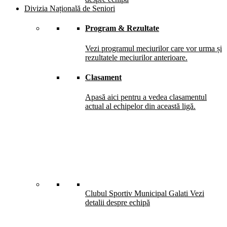
Divizia Națională de Seniori
Program & Rezultate
Vezi programul meciurilor care vor urma și
rezultatele meciurilor anterioare.
Clasament
Apasă aici pentru a vedea clasamentul
actual al echipelor din această ligă.
Clubul Sportiv Municipal Galati
Vezi
detalii despre echipă