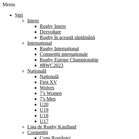
Meniu
Știri
Intern
Rugby Intern
Dezvoltare
Rugby în această săptămână
Internațional
Rugby Internațional
Competiții internaționale
Rugby Europe Championship
#RWC2023
Națională
Națională
First XV
Wolves
7’s Women
7’s Men
U20
U19
U18
U17
Liga de Rugby Kaufland
Competiții
Cupa României