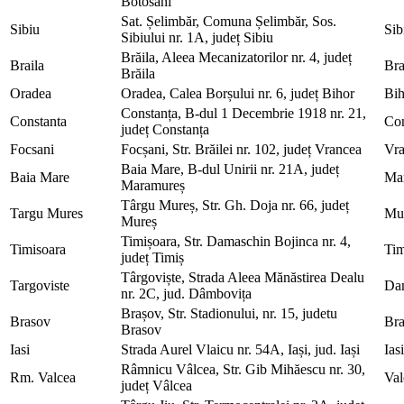
Botosani
Sat. Șelimbăr, Comuna Șelimbăr, Sos.
Sibiu
Sib
Sibiului nr. 1A, județ Sibiu
Brăila, Aleea Mecanizatorilor nr. 4, județ
Braila
Bra
Brăila
Oradea
Oradea, Calea Borșului nr. 6, județ Bihor
Bih
Constanța, B-dul 1 Decembrie 1918 nr. 21,
Constanta
Con
județ Constanța
Focsani
Focșani, Str. Brăilei nr. 102, județ Vrancea
Vr
Baia Mare, B-dul Unirii nr. 21A, județ
Baia Mare
Ma
Maramureș
Târgu Mureș, Str. Gh. Doja nr. 66, județ
Targu Mures
Mu
Mureș
Timișoara, Str. Damaschin Bojinca nr. 4,
Timisoara
Tim
județ Timiș
Târgoviște, Strada Aleea Mănăstirea Dealu
Targoviste
Da
nr. 2C, jud. Dâmbovița
Brașov, Str. Stadionului, nr. 15, judetu
Brasov
Br
Brasov
Iasi
Strada Aurel Vlaicu nr. 54A, Iași, jud. Iași
Iasi
Râmnicu Vâlcea, Str. Gib Mihăescu nr. 30,
Rm. Valcea
Val
județ Vâlcea