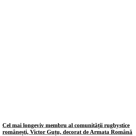
Cel mai longeviv membru al comunității rugbystice
românești, Victor Guțu, decorat de Armata Română