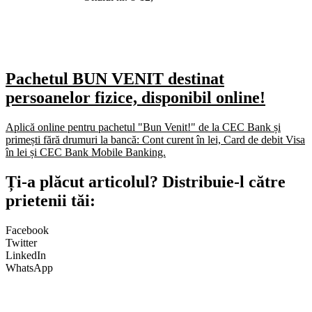
Pachetul BUN VENIT destinat
persoanelor fizice, disponibil online!
Aplică online pentru pachetul "Bun Venit!" de la CEC Bank și
primești fără drumuri la bancă: Cont curent în lei, Card de debit Visa
în lei și CEC Bank Mobile Banking.​
Ți-a plăcut articolul? Distribuie-l către
prietenii tăi:
Facebook
Twitter
LinkedIn
WhatsApp