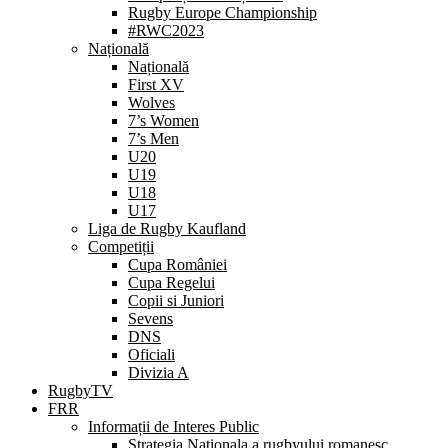
Rugby Europe Championship
#RWC2023
Națională
Națională
First XV
Wolves
7’s Women
7’s Men
U20
U19
U18
U17
Liga de Rugby Kaufland
Competiții
Cupa României
Cupa Regelui
Copii si Juniori
Sevens
DNS
Oficiali
Divizia A
RugbyTV
FRR
Informații de Interes Public
Strategia Nationala a rugbyului romanesc