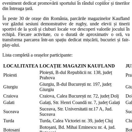
eveniment dedicat promovării sportului în rândul copiilor și tinerilor
din întreaga țară.
În peste 30 de orașe din România, parcările magazinelor Kaufland
vor găzdui sesiuni demonstrative de rugby, unde elevii și tinerii
sportivi de la școli și cluburi locale vor descoperi valorile jocului în
echipă. Fiecare activitate, cu o durată de aproximativ o oră, va
transforma parcarea într-un spațiu dedicat mișcării, bucuriei și fair-
play-ului.
Lista completă a orașelor participante:
LOCALITATEA
LOCAȚIE MAGAZIN KAUFLAND
JU
Ploiești, B-dul Republicii nr. 138, județ
Ploiesti
Pr
Prahova
Giurgiu, B-dul București nr. 197, județ
Giurgiu
Giu
Giurgiu
Craiova
Craiova, Calea București nr. 72, județ Dolj
Dol
Galati
Galați, Str. Henri Coandă nr. 7, județ Galați
Gal
Suceava, Str. Universitatii nr.17 A, Jud.
Suceava
Su
Suceava
Turda
Turda, Calea Victoriei nr. 39, județ Cluj
Clu
Botoșani, Bd. Mihai Eminescu nr. 4, jud.
Botosani
Bot