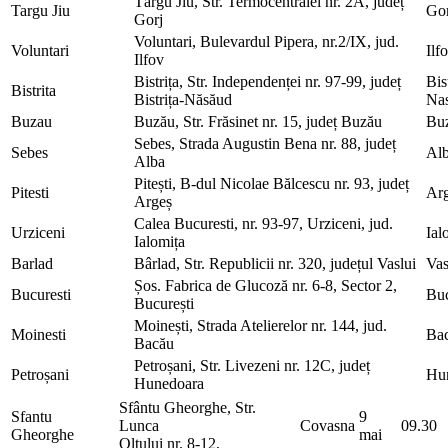
Târgu Jiu, Str. Termocentralei nr. 2A, județ
Targu Jiu
Gor
Gorj
Voluntari, Bulevardul Pipera, nr.2/IX, jud.
Voluntari
Ilf
Ilfov
Bistrița, Str. Independenței nr. 97-99, județ
Bis
Bistrita
Bistrița-Năsăud
Na
Buzau
Buzău, Str. Frăsinet nr. 15, județ Buzău
Bu
Sebes, Strada Augustin Bena nr. 88, județ
Sebes
Al
Alba
Pitești, B-dul Nicolae Bălcescu nr. 93, județ
Pitesti
Ar
Argeș
Calea Bucuresti, nr. 93-97, Urziceni, jud.
Urziceni
Ial
Ialomița
Barlad
Bârlad, Str. Republicii nr. 320, județul Vaslui
Vas
Șos. Fabrica de Glucoză nr. 6-8, Sector 2,
Bucuresti
Buc
București
Moinești, Strada Atelierelor nr. 144, jud.
Moinesti
Ba
Bacău
Petroșani, Str. Livezeni nr. 12C, județ
Petroșani
Hu
Hunedoara
Sfântu Gheorghe, Str.
Sfantu
9
Lunca
Covasna
09.30
Gheorghe
mai
Oltului nr. 8-12,