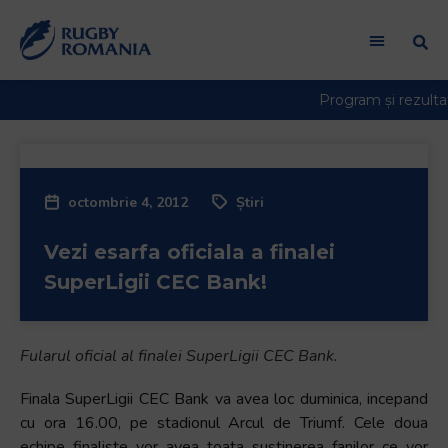
Welcome
to
All
in
One
Accessibility
screen
reader.
octombrie 4, 2012
Știri
To
start
Vezi esarfa oficiala a finalei
the
All
SuperLigii CEC Bank!
in
One
Accessibility
Fularul oficial al finalei SuperLigii CEC Bank.
screen
reader,
Finala SuperLigii CEC Bank va avea loc duminica, incepand
press
cu ora 16.00, pe stadionul Arcul de Triumf. Cele doua
"Ctrl
echipe finaliste vor avea toata sustinerea fanilor ce vor