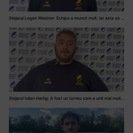
Stejarul Logan Weidner: Echipa a muncit mult, iar asta se va vedea în meciurile de la Nations Cup
Stejarul Iulian Hartig: A fost un turneu care a unit mai mult echipa