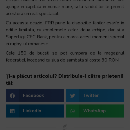
+
ajunge in capitala in numar mare, si la randul lor le promit
/".
acestora un real spectacol.
This
Cu aceasta ocazie, FRR pune la dispozitie fanilor esarfe in
shortcut
editie limitata, cu emblemele celor doua echipe, dar si a
activates
SuperLigii CEC Bank, pentru a marca acest moment special
the
in rugby-ul romanesc.
screen
Cele 150 de bucati se pot cumpara de la magazinul
reader
federatiei, incepand cu ziua de sambata si costa 30 RON.
to
help
you
Ți-a plăcut articolul? Distribuie-l către prietenii
navigate
tăi:
and
Facebook
Twitter
interact
with
the
LinkedIn
WhatsApp
content.