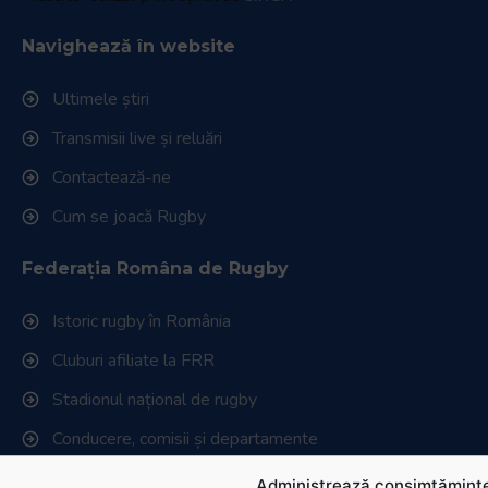
Navighează în website
Ultimele știri
Transmisii live și reluări
Contactează-ne
Cum se joacă Rugby
Federația Româna de Rugby
Istoric rugby în România
Cluburi afiliate la FRR
Stadionul național de rugby
Conducere, comisii și departamente
Info - Anunțuri
Administrează consimțăminte