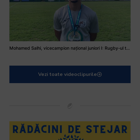
Mohamed Salhi, vicecampion național juniori I: Rugby-ul te învață să accepți și înfrângerile
Vezi toate videoclipurile