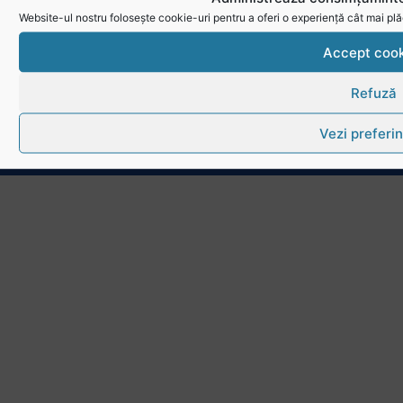
Website-ul nostru folosește cookie-uri pentru a oferi o experiență cât mai plă
Link-uri utile
Accept cook
Download
Refuză
Politica de utilizare cookies
Vezi preferin