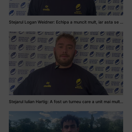
Stejarul Logan Weidner: Echipa a muncit mult, iar asta se va vedea în meciurile de la Nations Cup
Stejarul Iulian Hartig: A fost un turneu care a unit mai mult echipa