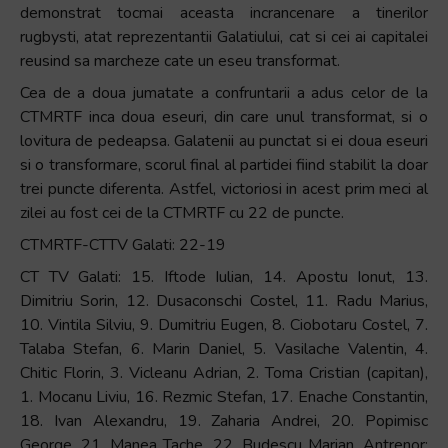
demonstrat tocmai aceasta incrancenare a tinerilor
rugbysti, atat reprezentantii Galatiului, cat si cei ai capitalei
reusind sa marcheze cate un eseu transformat.
Cea de a doua jumatate a confruntarii a adus celor de la
CTMRTF inca doua eseuri, din care unul transformat, si o
lovitura de pedeapsa. Galatenii au punctat si ei doua eseuri
si o transformare, scorul final al partidei fiind stabilit la doar
trei puncte diferenta. Astfel, victoriosi in acest prim meci al
zilei au fost cei de la CTMRTF cu 22 de puncte.
CTMRTF-CTTV Galati: 22-19
CT TV Galati: 15. Iftode Iulian, 14. Apostu Ionut, 13.
Dimitriu Sorin, 12. Dusaconschi Costel, 11. Radu Marius,
10. Vintila Silviu, 9. Dumitriu Eugen, 8. Ciobotaru Costel, 7.
Talaba Stefan, 6. Marin Daniel, 5. Vasilache Valentin, 4.
Chitic Florin, 3. Vicleanu Adrian, 2. Toma Cristian (capitan),
1. Mocanu Liviu, 16. Rezmic Stefan, 17. Enache Constantin,
18. Ivan Alexandru, 19. Zaharia Andrei, 20. Popimisc
George, 21. Manea Tache, 22. Budescu Marian. Antrenor: