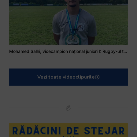
Mohamed Salhi, vicecampion național juniori I: Rugby-ul te învață să accepți și înfrângerile
Vezi toate videoclipurile