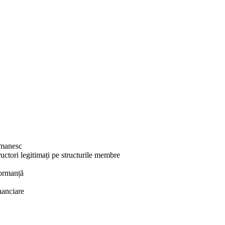
omanesc
uctori legitimați pe structurile membre
formanță
inanciare