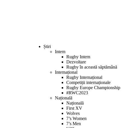
Welcome
to
All
in
One
Accessibility
screen
reader.
To
Știri
start
Intern
the
Rugby Intern
All
Dezvoltare
in
Rugby în această săptămână
One
Internațional
Accessibility
Rugby Internațional
screen
Competiții internaționale
reader,
Rugby Europe Championship
press
#RWC2023
"Ctrl
Națională
+
Națională
/".
First XV
This
Wolves
shortcut
7’s Women
activates
7’s Men
the