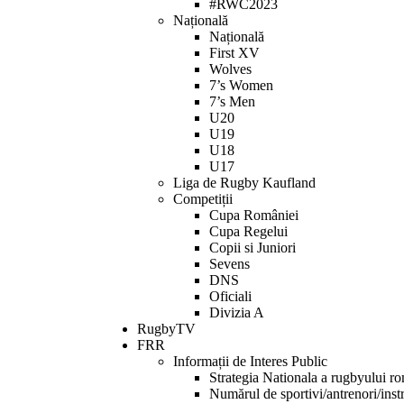
#RWC2023
Națională
Națională
First XV
Wolves
7’s Women
7’s Men
U20
U19
U18
U17
Liga de Rugby Kaufland
Competiții
Cupa României
Cupa Regelui
Copii si Juniori
Sevens
DNS
Oficiali
Divizia A
RugbyTV
FRR
Informații de Interes Public
Strategia Nationala a rugbyului r
Numărul de sportivi/antrenori/instr