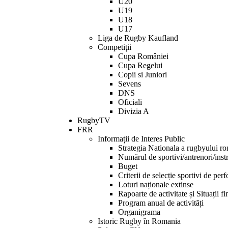
U20
screen
U19
reader
U18
to
U17
help
Liga de Rugby Kaufland
you
Competiții
navigate
Cupa României
and
Cupa Regelui
interact
Copii si Juniori
with
Sevens
the
DNS
content.
Oficiali
Divizia A
RugbyTV
FRR
Informații de Interes Public
Strategia Nationala a rugbyului r
Numărul de sportivi/antrenori/instr
Buget
Criterii de selecție sportivi de per
Loturi naționale extinse
Rapoarte de activitate și Situații f
Program anual de activități
Organigrama
Istoric Rugby în Romania