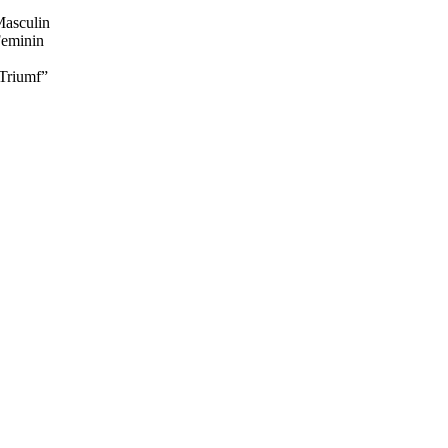
Masculin
Feminin
 Triumf”