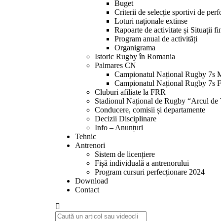
Buget
Criterii de selecție sportivi de per
Loturi naționale extinse
Rapoarte de activitate și Situații f
Program anual de activități
Organigrama
Istoric Rugby în Romania
Palmares CN
Campionatul Național Rugby 7s 
Campionatul Național Rugby 7s 
Cluburi afiliate la FRR
Stadionul Național de Rugby “Arcul de
Conducere, comisii și departamente
Decizii Disciplinare
Info – Anunțuri
Tehnic
Antrenori
Sistem de licențiere
Fișă individuală a antrenorului
Program cursuri perfecționare 2024
Download
Contact