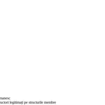
omanesc
uctori legitimați pe structurile membre