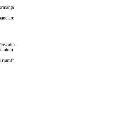
formanță
inanciare
Masculin
Feminin
 Triumf”