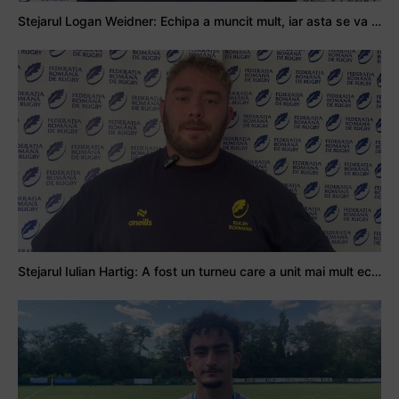
Stejarul Logan Weidner: Echipa a muncit mult, iar asta se va vedea în meciurile de la Nations Cup
Stejarul Iulian Hartig: A fost un turneu care a unit mai mult echipa