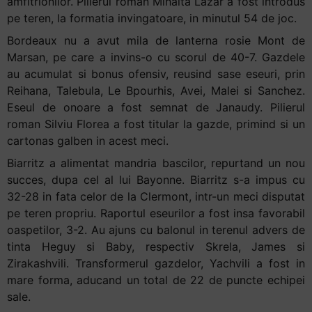
amfitrionilor. Pilierul roman Mihaita Lazar a fost introdus
pe teren, la formatia invingatoare, in minutul 54 de joc.
Bordeaux nu a avut mila de lanterna rosie Mont de
Marsan, pe care a invins-o cu scorul de 40-7. Gazdele
au acumulat si bonus ofensiv, reusind sase eseuri, prin
Reihana, Talebula, Le Bpourhis, Avei, Malei si Sanchez.
Eseul de onoare a fost semnat de Janaudy. Pilierul
roman Silviu Florea a fost titular la gazde, primind si un
cartonas galben in acest meci.
Biarritz a alimentat mandria bascilor, repurtand un nou
succes, dupa cel al lui Bayonne. Biarritz s-a impus cu
32-28 in fata celor de la Clermont, intr-un meci disputat
pe teren propriu. Raportul eseurilor a fost insa favorabil
oaspetilor, 3-2. Au ajuns cu balonul in terenul advers de
tinta Heguy si Baby, respectiv Skrela, James si
Zirakashvili. Transformerul gazdelor, Yachvili a fost in
mare forma, aducand un total de 22 de puncte echipei
sale.