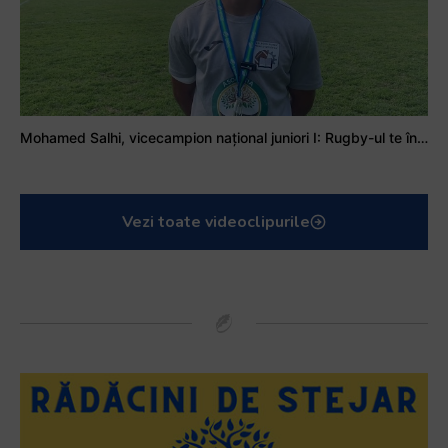
Mohamed Salhi, vicecampion național juniori I: Rugby-ul te învață să accepți și înfrângerile
Vezi toate videoclipurile