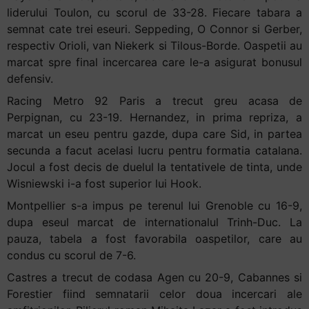
liderului Toulon, cu scorul de 33-28. Fiecare tabara a
semnat cate trei eseuri. Seppeding, O Connor si Gerber,
respectiv Orioli, van Niekerk si Tilous-Borde. Oaspetii au
marcat spre final incercarea care le-a asigurat bonusul
defensiv.
Racing Metro 92 Paris a trecut greu acasa de
Perpignan, cu 23-19. Hernandez, in prima repriza, a
marcat un eseu pentru gazde, dupa care Sid, in partea
secunda a facut acelasi lucru pentru formatia catalana.
Jocul a fost decis de duelul la tentativele de tinta, unde
Wisniewski i-a fost superior lui Hook.
Montpellier s-a impus pe terenul lui Grenoble cu 16-9,
dupa eseul marcat de internationalul Trinh-Duc. La
pauza, tabela a fost favorabila oaspetilor, care au
condus cu scorul de 7-6.
Castres a trecut de codasa Agen cu 20-9, Cabannes si
Forestier fiind semnatarii celor doua incercari ale