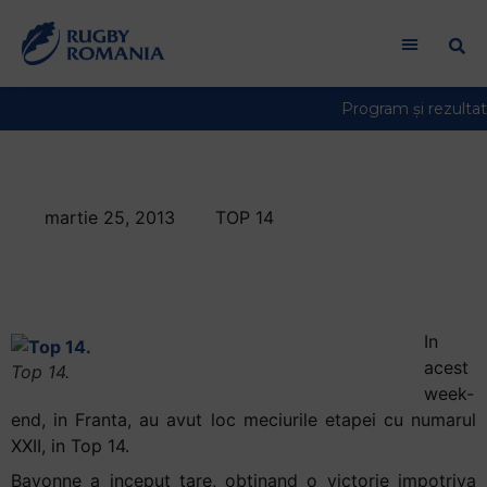
martie 25, 2013
TOP 14
Victorii basce in Top
14
In
acest
Top 14.
week-
end, in Franta, au avut loc meciurile etapei cu numarul
XXII, in Top 14.
Bayonne a inceput tare, obtinand o victorie impotriva