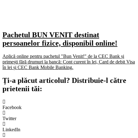
Pachetul BUN VENIT destinat
persoanelor fizice, disponibil online!
Aplică online pentru pachetul "Bun Venit!" de la CEC Bank și
primești fără drumuri la bancă: Cont curent în lei, Card de debit Visa
în lei și CEC Bank Mobile Banking.​
Ți-a plăcut articolul? Distribuie-l către
prietenii tăi:
Facebook
Twitter
LinkedIn