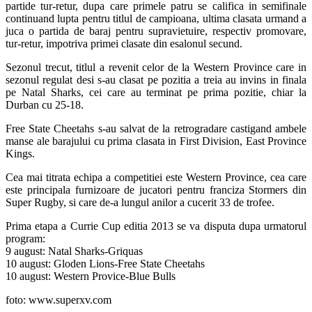
partide tur-retur, dupa care primele patru se califica in semifinale
continuand lupta pentru titlul de campioana, ultima clasata urmand a
juca o partida de baraj pentru supravietuire, respectiv promovare,
tur-retur, impotriva primei clasate din esalonul secund.
Sezonul trecut, titlul a revenit celor de la Western Province care in
sezonul regulat desi s-au clasat pe pozitia a treia au invins in finala
pe Natal Sharks, cei care au terminat pe prima pozitie, chiar la
Durban cu 25-18.
Free State Cheetahs s-au salvat de la retrogradare castigand ambele
manse ale barajului cu prima clasata in First Division, East Province
Kings.
Cea mai titrata echipa a competitiei este Western Province, cea care
este principala furnizoare de jucatori pentru franciza Stormers din
Super Rugby, si care de-a lungul anilor a cucerit 33 de trofee.
Prima etapa a Currie Cup editia 2013 se va disputa dupa urmatorul
program:
9 august: Natal Sharks-Griquas
10 august: Gloden Lions-Free State Cheetahs
10 august: Western Provice-Blue Bulls
foto: www.superxv.com