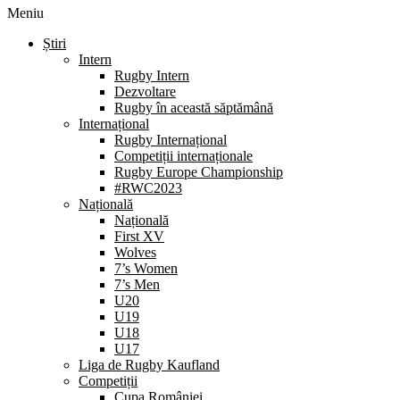
Meniu
Știri
Intern
Rugby Intern
Dezvoltare
Rugby în această săptămână
Internațional
Rugby Internațional
Competiții internaționale
Rugby Europe Championship
#RWC2023
Națională
Națională
First XV
Wolves
7’s Women
7’s Men
U20
U19
U18
U17
Liga de Rugby Kaufland
Competiții
Cupa României