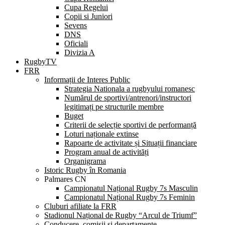
Cupa Regelui
Copii si Juniori
Sevens
DNS
Oficiali
Divizia A
RugbyTV
FRR
Informații de Interes Public
Strategia Nationala a rugbyului romanesc
Numărul de sportivi/antrenori/instructori
legitimați pe structurile membre
Buget
Criterii de selecție sportivi de performanță
Loturi naționale extinse
Rapoarte de activitate și Situații financiare
Program anual de activități
Organigrama
Istoric Rugby în Romania
Palmares CN
Campionatul Național Rugby 7s Masculin
Campionatul Național Rugby 7s Feminin
Cluburi afiliate la FRR
Stadionul Național de Rugby “Arcul de Triumf”
Conducere, comisii și departamente