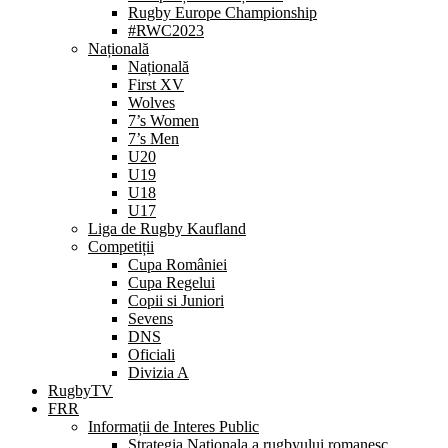
Rugby Europe Championship
#RWC2023
Națională
Națională
First XV
Wolves
7’s Women
7’s Men
U20
U19
U18
U17
Liga de Rugby Kaufland
Competiții
Cupa României
Cupa Regelui
Copii si Juniori
Sevens
DNS
Oficiali
Divizia A
RugbyTV
FRR
Informații de Interes Public
Strategia Nationala a rugbyului romanesc