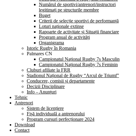
Numărul de sportivi/antrenori/instructori
legitimați pe structurile membre
Buget
Criterii de selecție sportivi de performanță
Loturi naționale extinse
Rapoarte de activitate și Situații financiare
Program anual de activități
Organigrama
Istoric Rugby în Romania
Palmares CN
Campionatul Național Rugby 7s Masculin
Campionatul Național Rugby 7s Feminin
Cluburi afiliate la FRR
Stadionul Național de Rugby “Arcul de Triumf”
Conducere, comisii și departamente
Decizii Disciplinare
Info – Anunțuri
Tehnic
Antrenori
Sistem de licențiere
Fișă individuală a antrenorului
Program cursuri perfecționare 2024
Download
Contact