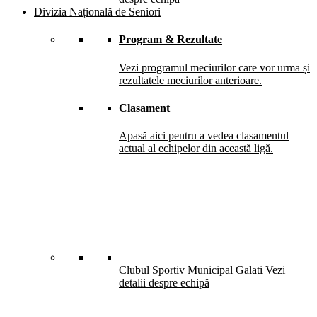
Divizia Națională de Seniori
Program & Rezultate
Vezi programul meciurilor care vor urma și
rezultatele meciurilor anterioare.
Clasament
Apasă aici pentru a vedea clasamentul
actual al echipelor din această ligă.
Clubul Sportiv Municipal Galati
Vezi
detalii despre echipă