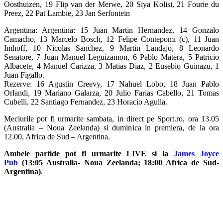
Oosthuizen, 19 Flip van der Merwe, 20 Siya Kolisi, 21 Fourie du
Preez, 22 Pat Lambie, 23 Jan Serfontein
Argentina: Argentina: 15 Juan Martin Hernandez, 14 Gonzalo
Camacho, 13 Marcelo Bosch, 12 Felipe Contepomi (c), 11 Juan
Imhoff, 10 Nicolas Sanchez, 9 Martin Landajo, 8 Leonardo
Senatore, 7 Juan Manuel Leguizamon, 6 Pablo Matera, 5 Patricio
Albacete, 4 Manuel Carizza, 3 Matias Diaz, 2 Eusebio Guinazu, 1
Juan Figallo.
Rezerve: 16 Agustin Creevy, 17 Nahuel Lobo, 18 Juan Pablo
Orlandi, 19 Mariano Galarza, 20 Julio Farias Cabello, 21 Tomas
Cubelli, 22 Santiago Fernandez, 23 Horacio Agulla.
Meciurile pot fi urmarite sambata, in direct pe Sport.ro, ora 13.05
(Australia – Noua Zeelanda) si duminica in premiera, de la ora
12.00, Africa de Sud – Argentina.
Ambele partide pot fi urmarite LIVE si la
James Joyce
Pub
(13:05 Australia-
Noua Zeelanda
; 18:00 Africa de Sud-
Argentina)
.