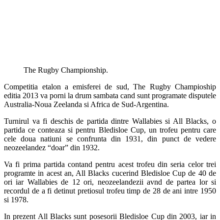
The Rugby Championship.
Competitia etalon a emisferei de sud, The Rugby Champioship
editia 2013 va porni la drum sambata cand sunt programate disputele
Australia-Noua Zeelanda si Africa de Sud-Argentina.
Turnirul va fi deschis de partida dintre Wallabies si All Blacks, o
partida ce conteaza si pentru Bledisloe Cup, un trofeu pentru care
cele doua natiuni se confrunta din 1931, din punct de vedere
neozeelandez “doar” din 1932.
Va fi prima partida contand pentru acest trofeu din seria celor trei
programte in acest an, All Blacks cucerind Bledisloe Cup de 40 de
ori iar Wallabies de 12 ori, neozeelandezii avnd de partea lor si
recordul de a fi detinut pretiosul trofeu timp de 28 de ani intre 1950
si 1978.
In prezent All Blacks sunt posesorii Bledisloe Cup din 2003, iar in