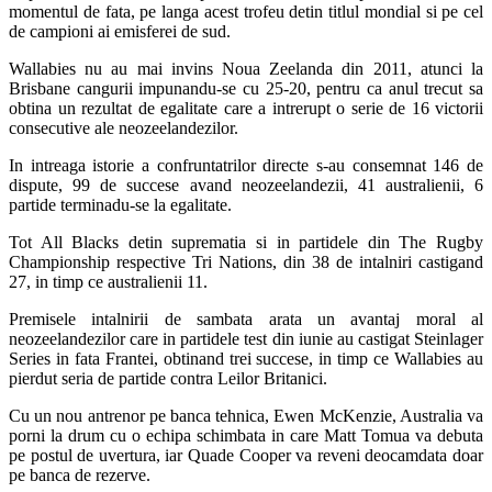
momentul de fata, pe langa acest trofeu detin titlul mondial si pe cel
de campioni ai emisferei de sud.
Wallabies nu au mai invins Noua Zeelanda din 2011, atunci la
Brisbane cangurii impunandu-se cu 25-20, pentru ca anul trecut sa
obtina un rezultat de egalitate care a intrerupt o serie de 16 victorii
consecutive ale neozeelandezilor.
In intreaga istorie a confruntatrilor directe s-au consemnat 146 de
dispute, 99 de succese avand neozeelandezii, 41 australienii, 6
partide terminadu-se la egalitate.
Tot All Blacks detin suprematia si in partidele din The Rugby
Championship respective Tri Nations, din 38 de intalniri castigand
27, in timp ce australienii 11.
Premisele intalnirii de sambata arata un avantaj moral al
neozeelandezilor care in partidele test din iunie au castigat Steinlager
Series in fata Frantei, obtinand trei succese, in timp ce Wallabies au
pierdut seria de partide contra Leilor Britanici.
Cu un nou antrenor pe banca tehnica, Ewen McKenzie, Australia va
porni la drum cu o echipa schimbata in care Matt Tomua va debuta
pe postul de uvertura, iar Quade Cooper va reveni deocamdata doar
pe banca de rezerve.