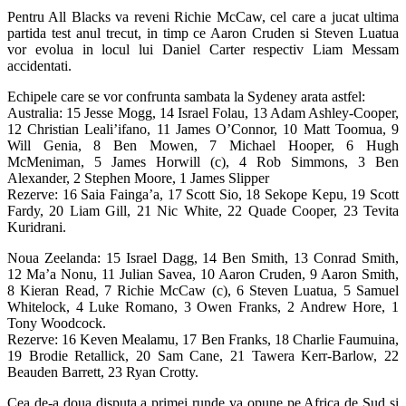
Pentru All Blacks va reveni Richie McCaw, cel care a jucat ultima
partida test anul trecut, in timp ce Aaron Cruden si Steven Luatua
vor evolua in locul lui Daniel Carter respectiv Liam Messam
accidentati.
Echipele care se vor confrunta sambata la Sydeney arata astfel:
Australia: 15 Jesse Mogg, 14 Israel Folau, 13 Adam Ashley-Cooper,
12 Christian Leali’ifano, 11 James O’Connor, 10 Matt Toomua, 9
Will Genia, 8 Ben Mowen, 7 Michael Hooper, 6 Hugh
McMeniman, 5 James Horwill (c), 4 Rob Simmons, 3 Ben
Alexander, 2 Stephen Moore, 1 James Slipper
Rezerve: 16 Saia Fainga’a, 17 Scott Sio, 18 Sekope Kepu, 19 Scott
Fardy, 20 Liam Gill, 21 Nic White, 22 Quade Cooper, 23 Tevita
Kuridrani.
Noua Zeelanda: 15 Israel Dagg, 14 Ben Smith, 13 Conrad Smith,
12 Ma’a Nonu, 11 Julian Savea, 10 Aaron Cruden, 9 Aaron Smith,
8 Kieran Read, 7 Richie McCaw (c), 6 Steven Luatua, 5 Samuel
Whitelock, 4 Luke Romano, 3 Owen Franks, 2 Andrew Hore, 1
Tony Woodcock.
Rezerve: 16 Keven Mealamu, 17 Ben Franks, 18 Charlie Faumuina,
19 Brodie Retallick, 20 Sam Cane, 21 Tawera Kerr-Barlow, 22
Beauden Barrett, 23 Ryan Crotty.
Cea de-a doua disputa a primei runde va opune pe Africa de Sud si