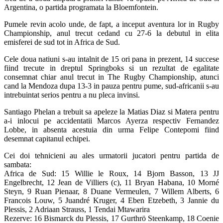
Argentina, o partida programata la Bloemfontein.
Pumele revin acolo unde, de fapt, a inceput aventura lor in Rugby
Championship, anul trecut cedand cu 27-6 la debutul in elita
emisferei de sud tot in Africa de Sud.
Cele doua natiuni s-au intalnit de 15 ori pana in prezent, 14 succese
fiind trecute in dreptul Springboks si un rezultat de egalitate
consemnat chiar anul trecut in The Rugby Championship, atunci
cand la Mendoza dupa 13-3 in pauza pentru pume, sud-africanii s-au
intrebuintat serios pentru a nu pleca invinsi.
Santiago Phelan a trebuit sa apeleze la Matias Diaz si Matera pentru
a-i inlocui pe accidentatii Marcos Ayerza respectiv Fernandez
Lobbe, in absenta acestuia din urma Felipe Contepomi fiind
desemnat capitanul echipei.
Cei doi tehnicieni au ales urmatorii jucatori pentru partida de
sambata:
Africa de Sud: 15 Willie le Roux, 14 Bjorn Basson, 13 JJ
Engelbrecht, 12 Jean de Villiers (c), 11 Bryan Habana, 10 Morné
Steyn, 9 Ruan Pienaar, 8 Duane Vermeulen, 7 Willem Alberts, 6
Francois Louw, 5 Juandré Kruger, 4 Eben Etzebeth, 3 Jannie du
Plessis, 2 Adriaan Strauss, 1 Tendai Mtawarira
Rezerve: 16 Bismarck du Plessis, 17 Gurthrö Steenkamp, 18 Coenie