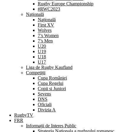
Rugby Europe Championship
#RWC2023
Națională
Națională
First XV
Wolves
7’s Women
7’s Men
U20
U19
U18
U17
Liga de Rugby Kaufland
Competiții
Cupa României
Cupa Regelui
Copii si Juniori
Sevens
DNS
Oficiali
Divizia A
RugbyTV
FRR
Informații de Interes Public
Strategia Nationala a rugbyului romanesc