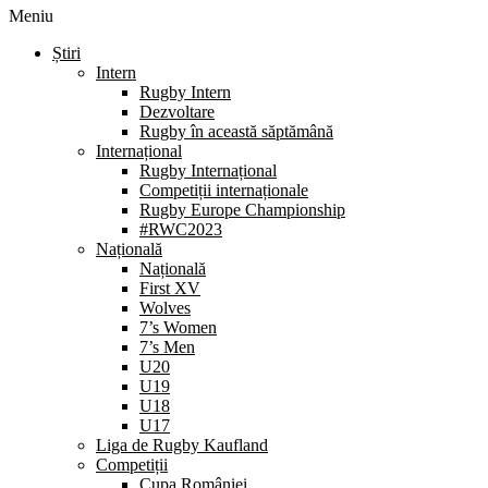
Meniu
Știri
Intern
Rugby Intern
Dezvoltare
Rugby în această săptămână
Internațional
Rugby Internațional
Competiții internaționale
Rugby Europe Championship
#RWC2023
Națională
Națională
First XV
Wolves
7’s Women
7’s Men
U20
U19
U18
U17
Liga de Rugby Kaufland
Competiții
Cupa României