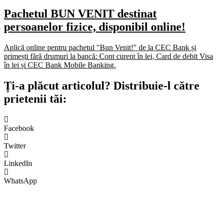
Pachetul BUN VENIT destinat
persoanelor fizice, disponibil online!
Aplică online pentru pachetul "Bun Venit!" de la CEC Bank și
primești fără drumuri la bancă: Cont curent în lei, Card de debit Visa
în lei și CEC Bank Mobile Banking.​
Ți-a plăcut articolul? Distribuie-l către
prietenii tăi:
Facebook
Twitter
LinkedIn
WhatsApp