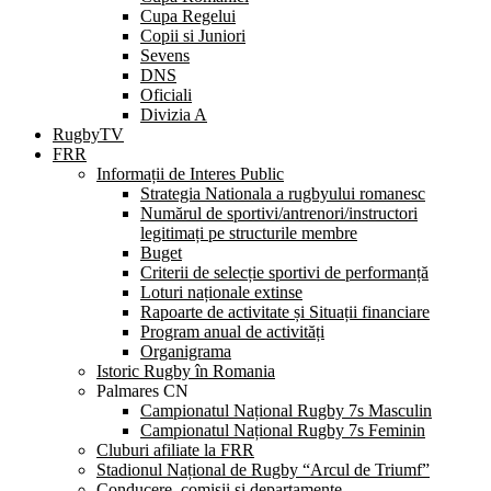
Cupa Regelui
Copii si Juniori
Sevens
DNS
Oficiali
Divizia A
RugbyTV
FRR
Informații de Interes Public
Strategia Nationala a rugbyului romanesc
Numărul de sportivi/antrenori/instructori
legitimați pe structurile membre
Buget
Criterii de selecție sportivi de performanță
Loturi naționale extinse
Rapoarte de activitate și Situații financiare
Program anual de activități
Organigrama
Istoric Rugby în Romania
Palmares CN
Campionatul Național Rugby 7s Masculin
Campionatul Național Rugby 7s Feminin
Cluburi afiliate la FRR
Stadionul Național de Rugby “Arcul de Triumf”
Conducere, comisii și departamente