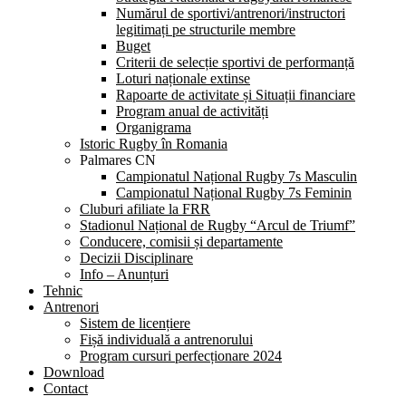
Numărul de sportivi/antrenori/instructori
legitimați pe structurile membre
Buget
Criterii de selecție sportivi de performanță
Loturi naționale extinse
Rapoarte de activitate și Situații financiare
Program anual de activități
Organigrama
Istoric Rugby în Romania
Palmares CN
Campionatul Național Rugby 7s Masculin
Campionatul Național Rugby 7s Feminin
Cluburi afiliate la FRR
Stadionul Național de Rugby “Arcul de Triumf”
Conducere, comisii și departamente
Decizii Disciplinare
Info – Anunțuri
Tehnic
Antrenori
Sistem de licențiere
Fișă individuală a antrenorului
Program cursuri perfecționare 2024
Download
Contact