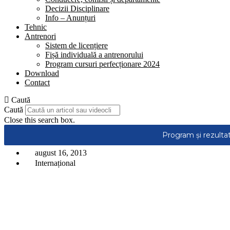
Decizii Disciplinare
Info – Anunțuri
Tehnic
Antrenori
Sistem de licențiere
Fișă individuală a antrenorului
Program cursuri perfecționare 2024
Download
Contact
Caută
Caută
Close this search box.
august 16, 2013
Internațional
Wallabies-All Blacks si Springboks–Los Pumas, in
prima etapa din The Rugby Championship