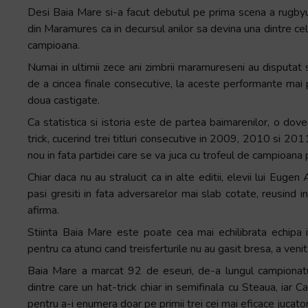
Desi Baia Mare si-a facut debutul pe prima scena a rugbyu
din Maramures ca in decursul anilor sa devina una dintre cele
campioana.
Numai in ultimii zece ani zimbrii maramureseni au disputat s
de a cincea finale consecutive, la aceste performante mai p
doua castigate.
Ca statistica si istoria este de partea baimarenilor, o dovede
trick, cucerind trei titluri consecutive in 2009, 2010 si 201
nou in fata partidei care se va juca cu trofeul de campioana
Chiar daca nu au stralucit ca in alte editii, elevii lui Eugen
pasi gresiti in fata adversarelor mai slab cotate, reusind i
afirma.
Stiinta Baia Mare este poate cea mai echilibrata echipa in 
pentru ca atunci cand treisferturile nu au gasit bresa, a veni
Baia Mare a marcat 92 de eseuri, de-a lungul campionatul
dintre care un hat-trick chiar in semifinala cu Steaua, iar Ca
pentru a-i enumera doar pe primii trei cei mai eficace jucatori