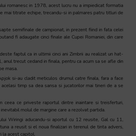
lui romanesc in 1978, acest lucru nu a impiedicat formatia
 mai titrate echipe, trecandu-si in palmares patru titluri de
apte semifinale de campionat, in prezent fiind in fata celei
utand fi adaugate cinci finale ale Cupei Romaniei, din care
ste faptul ca in ultimii cinci ani Zimbrii au realizat un hat-
1, anul trecut cedand in finala, pentru ca acum sa se afle din
 pe masa.
 Apjok si-au cladit meticulos drumul catre finala, fara a face
n acelasi timp sa dea sansa si jucatorilor mai tineri de a se
ceea ce priveste raportul dintre inaintare si treisferturi,
t inevitabil molul de margine care a rezolvat partida.
ui Wiringi aducandu-si aportul cu 12 reusite, Gal cu 11,
tuna a reusit si el noua finalizari in terenul de tinta advers,
 la acest capitol.