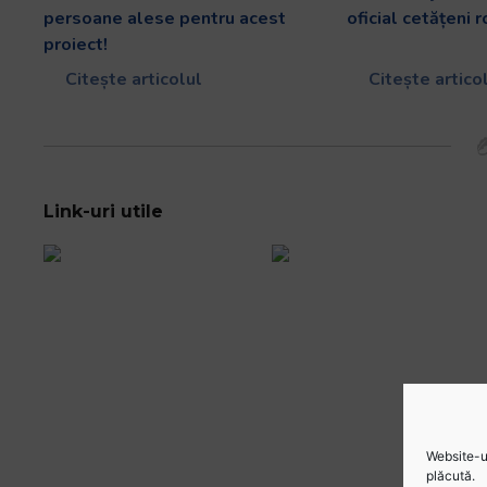
persoane alese pentru acest
oficial cetățeni 
proiect!
Citește articolul
Citește artico
Link-uri utile
Website-ul
plăcută.