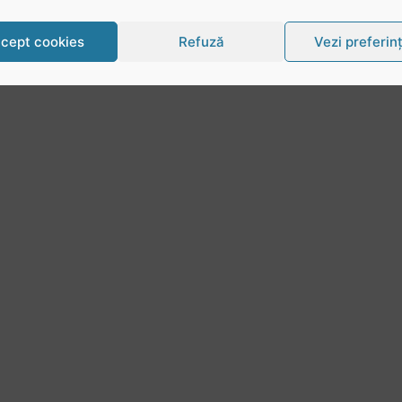
cept cookies
Refuză
Vezi preferin