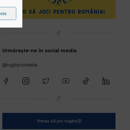
țele
Urmărește-ne în social media
@rugbyromania
Vreau să joc rugby