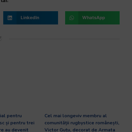
tăi:
LinkedIn
WhatsApp
al pentru
Cel mai longeviv membru al
c și pentru trei
comunității rugbystice românești,
are au devenit
Victor Guțu, decorat de Armata