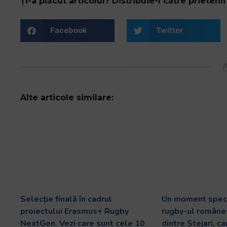
Ți-a plăcut articolul? Distribuie-l către prietenii 
Facebook
Twitter
Alte articole similare:
Selecție finală în cadrul
Un moment speci
proiectului Erasmus+ Rugby
rugby-ul românes
NextGen. Vezi care sunt cele 10
dintre Stejari, c