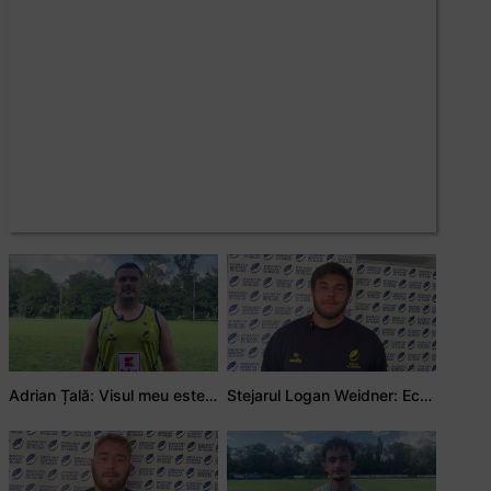
Adrian Țală: Visul meu este să debutez pentru România
Stejarul Logan Weidner: Echipa a muncit mult, iar asta se va vedea în meciurile de la Nations Cup