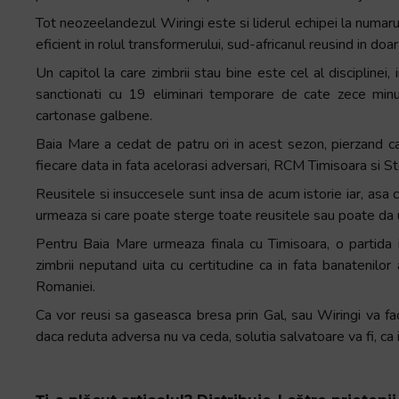
Tot neozeelandezul Wiringi este si liderul echipei la numaru
eficient in rolul transformerului, sud-africanul reusind in d
Un capitol la care zimbrii stau bine este cel al disciplinei
sanctionati cu 19 eliminari temporare de cate zece min
cartonase galbene.
Baia Mare a cedat de patru ori in acest sezon, pierzand c
fiecare data in fata acelorasi adversari, RCM Timisoara si S
Reusitele si insuccesele sunt insa de acum istorie iar, asa
urmeaza si care poate sterge toate reusitele sau poate da uit
Pentru Baia Mare urmeaza finala cu Timisoara, o partida i
zimbrii neputand uita cu certitudine ca in fata banatenilo
Romaniei.
Ca vor reusi sa gaseasca bresa prin Gal, sau Wiringi va fac
daca reduta adversa nu va ceda, solutia salvatoare va fi, ca