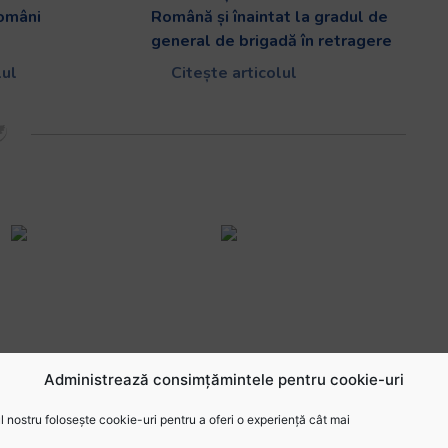
români
Română și înaintat la gradul de
general de brigadă în retragere
lul
Citește articolul
Administrează consimțămintele pentru cookie-uri
 nostru folosește cookie-uri pentru a oferi o experiență cât mai