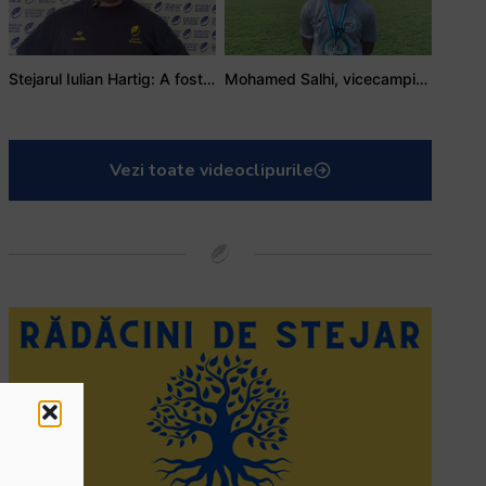
Stejarul Iulian Hartig: A fost un turneu care a unit mai mult echipa
Mohamed Salhi, vicecampion național juniori I: Rugby-ul te învață să accepți și înfrângerile
Vezi toate videoclipurile