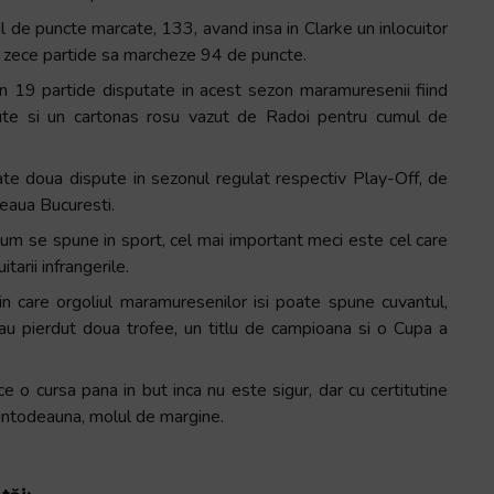
l de puncte marcate, 133, avand insa in Clarke un inlocuitor
oar zece partide sa marcheze 94 de puncte.
, in 19 partide disputate in acest sezon maramuresenii fiind
ute si un cartonas rosu vazut de Radoi pentru cumul de
ate doua dispute in sezonul regulat respectiv Play-Off, de
teaua Bucuresti.
 cum se spune in sport, cel mai important meci este cel care
arii infrangerile.
n care orgoliul maramuresenilor isi poate spune cuvantul,
r au pierdut doua trofee, un titlu de campioana si o Cupa a
e o cursa pana in but inca nu este sigur, dar cu certitutine
 intodeauna, molul de margine.