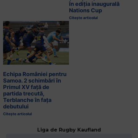
în ediția inaugurală
Nations Cup
Citește articolul
Echipa României pentru
Samoa. 2 schimbări în
Primul XV față de
partida trecută,
Terblanche în fața
debutului
Citește articolul
Liga de Rugby Kaufland