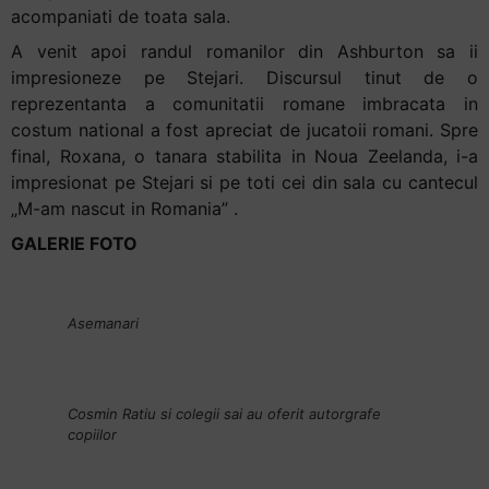
și
acompaniati de toata sala.
să
A venit apoi randul romanilor din Ashburton sa ii
interacționați
impresioneze pe Stejari. Discursul tinut de o
cu
reprezentanta a comunitatii romane imbracata in
conținutul.
costum national a fost apreciat de jucatoii romani. Spre
final, Roxana, o tanara stabilita in Noua Zeelanda, i-a
impresionat pe Stejari si pe toti cei din sala cu cantecul
„M-am nascut in Romania” .
GALERIE FOTO
Asemanari
Cosmin Ratiu si colegii sai au oferit autorgrafe
copiilor