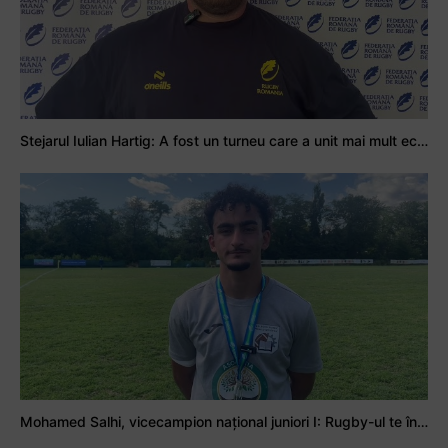
Stejarul Iulian Hartig: A fost un turneu care a unit mai mult echipa
Mohamed Salhi, vicecampion național juniori I: Rugby-ul te învață să accepți și înfrângerile