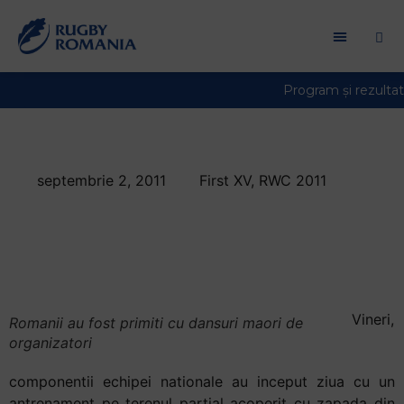
Bun
venit
la
cititorul
de
ecran
All
in
septembrie 2, 2011
First XV
,
RWC 2011
One
Ziua 2: Stejarii au
Accessibility
Pentru
luat parte la “caps
a
ceremony”
porni
cititorul
de
Vineri,
Romanii au fost primiti cu dansuri maori de
ecran
organizatori
All
in
componentii echipei nationale au inceput ziua cu un
One
antrenament pe terenul partial acoperit cu zapada din