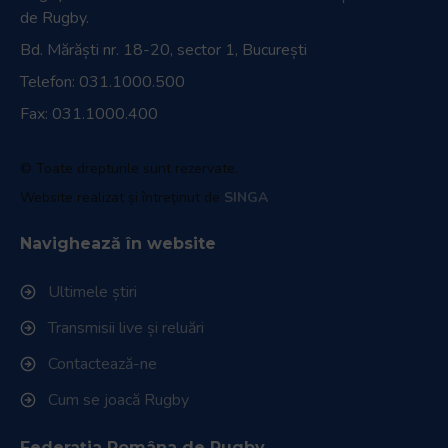
de Rugby.
Bd. Mărăști nr. 18-20, sector 1, București
Telefon:
031.1000.500
Fax: 031.1000.400
© Toate drepturile sunt rezervate.
Website realizat și întreținut de
SINGA
Navighează în website
Ultimele știri
Transmisii live și reluări
Contactează-ne
Cum se joacă Rugby
Federația Româna de Rugby