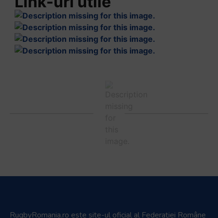
Link-uri utile
RugbyRomania.ro
este site-ul oficial al Federației Române