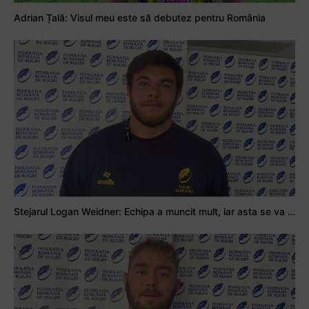
Adrian Țală: Visul meu este să debutez pentru România
Stejarul Logan Weidner: Echipa a muncit mult, iar asta se va vedea în meciurile de la Nations Cup