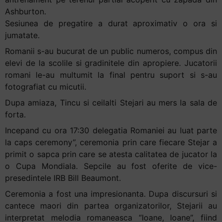
Accessibility,
Ashburton.
apăsați
Sesiunea de pregatire a durat aproximativ o ora si
„Ctrl
jumatate.
+
Romanii s-au bucurat de un public numeros, compus din
/”
elevi de la scolile si gradinitele din apropiere. Jucatorii
Această
romani le-au multumit la final pentru suport si s-au
comandă
fotografiat cu micutii.
rapidă
Dupa amiaza, Tincu si ceilalti Stejari au mers la sala de
activează
forta.
cititorul
de
Incepand cu ora 17:30 delegatia Romaniei au luat parte
ecran
la caps ceremony”, ceremonia prin care fiecare Stejar a
pentru
primit o sapca prin care se atesta calitatea de jucator la
a
o Cupa Mondiala. Sepcile au fost oferite de vice-
vă
presedintele IRB Bill Beaumont.
ajuta
Ceremonia a fost una impresionanta. Dupa discursuri si
să
cantece maori din partea organizatorilor, Stejarii au
navigați
interpretat melodia romaneasca “Ioane, Ioane”, fiind