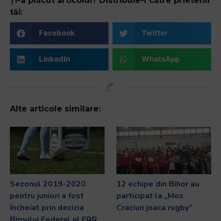
Ți-a plăcut articolul? Distribuie-l către prietenii
tăi:
Facebook
Twitter
LinkedIn
WhatsApp
Alte articole similare:
Sezonul 2019-2020
12 echipe din Bihor au
pentru juniori a fost
participat la „Mos
încheiat prin decizia
Craciun joaca rugby”
Biroului Federal al FRR