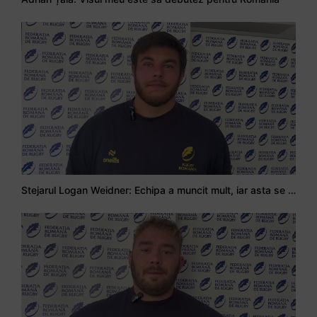
Stejarul Logan Weidner: Echipa a muncit mult, iar asta se va vedea în meciurile de la Nations Cup