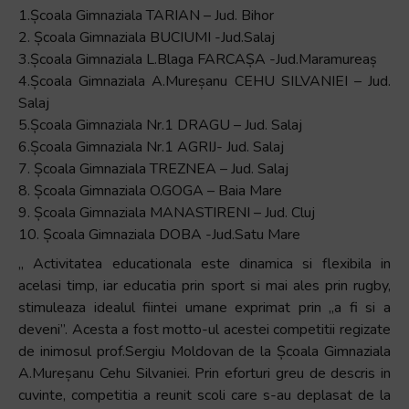
1.Școala Gimnaziala TARIAN – Jud. Bihor
2. Școala Gimnaziala BUCIUMI -Jud.Salaj
3.Școala Gimnaziala L.Blaga FARCAȘA -Jud.Maramureaș
4.Școala Gimnaziala A.Mureșanu CEHU SILVANIEI – Jud.
Salaj
5.Școala Gimnaziala Nr.1 DRAGU – Jud. Salaj
6.Școala Gimnaziala Nr.1 AGRIJ- Jud. Salaj
7. Școala Gimnaziala TREZNEA – Jud. Salaj
8. Școala Gimnaziala O.GOGA – Baia Mare
9. Școala Gimnaziala MANASTIRENI – Jud. Cluj
10. Școala Gimnaziala DOBA -Jud.Satu Mare
„ Activitatea educationala este dinamica si flexibila in
acelasi timp, iar educatia prin sport si mai ales prin rugby,
stimuleaza idealul fiintei umane exprimat prin „a fi si a
deveni”. Acesta a fost motto-ul acestei competitii regizate
de inimosul prof.Sergiu Moldovan de la Școala Gimnaziala
A.Mureșanu Cehu Silvaniei. Prin eforturi greu de descris in
cuvinte, competitia a reunit scoli care s-au deplasat de la