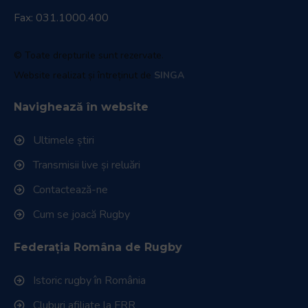
Fax: 031.1000.400
© Toate drepturile sunt rezervate.
Website realizat și întreținut de
SINGA
Navighează în website
Ultimele știri
Transmisii live și reluări
Contactează-ne
Cum se joacă Rugby
Federația Româna de Rugby
Istoric rugby în România
Cluburi afiliate la FRR