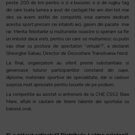
peste 200 de km pentru o zi a bucuriei, o zi de rugby tag
din care toata lumea a avut de castigat.Ne-am dori tot mai
des sa avem astfel de competitii, insa oameni dedicati
acestui sport precum cei intalniti aici, gasim din pacate mai
rar. Merita felicitarile si multumirile noastre si speram sa fie
un imbold daca vreti, pentru cei care se multumesc cu putin
sau chiar cu postura de spectatori “virtuali”!”, a declarat
Gheorghe Sabau, Director de Dezvoltare Transilvania Nord.
La final, organizatorii au oferit premii substantiale si
generoase tuturor participantilor constand din cupe,
diplome, materiale sportive de specialitate, dar si cadouri
surpriza mult apreciate pentru locurile de pe podium.
La competitie au asistat si antrenorii de la CNE CSS2 Baia
Mare, aflati in cautare de tinere talente ale sportului cu
balonul oval.