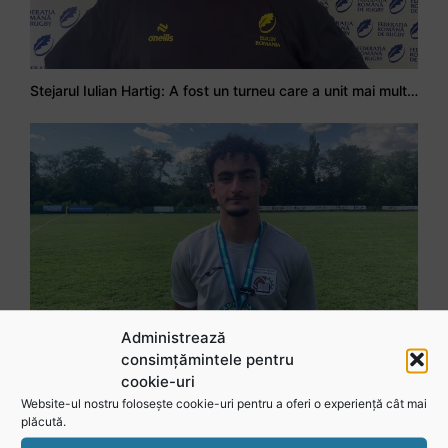
Stejarul Iulian Hartig: A fost un turneu care a unit mai mult echipa
Administrează
consimțămintele pentru
Mohamed Salhi, vicecampion național juniori I: Rugby-ul te învață să accepți și înfrângerile
cookie-uri
Website-ul nostru folosește cookie-uri pentru a oferi o experiență cât mai
plăcută.
Vezi toate videoclipurile