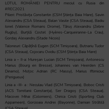
LOTUL ROMÂNIEI PENTRU meciul cu Rusia din
#REC2021
Pilieri: Pristăvița Constantin (CSM Știința Baia Mare), Savin
Alexandru (CSA Steaua), Balan Vasile (CSA Steaua), Badiu
Ionel (Valence Romans Drome), Tăruș Alexandru (Zebre
Rugby), Burțilă Costel (Hyères-Carqueiranne-La Crau),
Gordaș Alexandru (Stade Nicois)
Taloneuri: Căpățînă Eugen (SCM Timișoara), Butnariu Tudor
(CSA Steaua), Cojocaru Ovidiu (CSM Știința Baia Mare)
Linia a – II-a: Mureșan Lucian (SCM Timișoara), Antonescu
Marius (Bourg en Bresse), Johannes van Heerden (CS
Dinamo), Moțoc Adrian (RC Massy), Marius Iftimiciuc
(Perigueux)
Linia a -III- a : Neculau Vlad (SCM Timișoara), Boboc Cristi
(ACS Tomitanii Constanța), Ser Dragoș (CSA Steaua),
Macovei Mihai (Colomiers), Chirica Cristi (Sporting Club
Appameen), Gorcioaia Andrei (Bayonne), Damian Strătilă
(CSA Steaua)