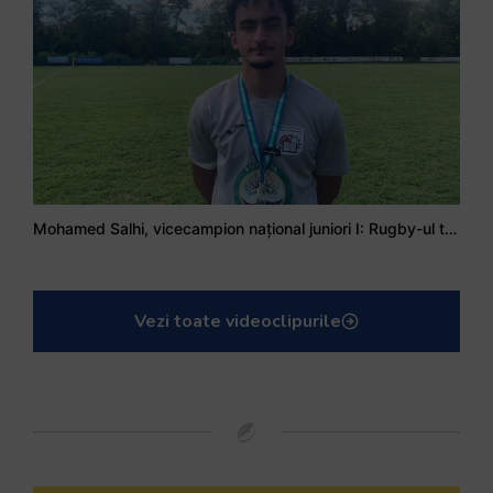
Mohamed Salhi, vicecampion național juniori I: Rugby-ul te învață să accepți și înfrângerile
Vezi toate videoclipurile