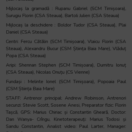
Mijlocaș la gramadă : Rupanu Gabriel (SCM Timișoara),
Surugiu Florin (CSA Steaua), Bartoli Julien (CSA Steaua)
Mijlocaș la deschidere : Boldor Tudor (CSA Steaua), Plai
Daniel (CSA Steaua)
Centri: Fercu Cătălin (SCM Timișoara), Vlaicu Florin (CSA
Steaua), Alexandru Bucur (CSM Știința Baia Mare), Vlăduț
Popa (CSA Steaua)
Aripi: Shennan Stephen (SCM Timișoara), Dumitru Ionuț
(CSA Steaua), Nicolas Onuțu (CS Vienne)
Fundași : Melinte Ionel (SCM Timișoara), Popoaia Paul
(CSM Știința Baia Mare)
STAFF: Antrenor principal: Andrew Robinson, Antrenori
secunzi: Stevie Scott, Sosene Anesi, Preparator fizic: Florin
Tașcă, GPS: Marius Chiriac și Constantin Gheară, Doctor:
Dan Wanya- Crîngu, Kinetoterapeuți: Marius Todosi și
Sandu Constantin, Analist video: Paul Larter, Manager: