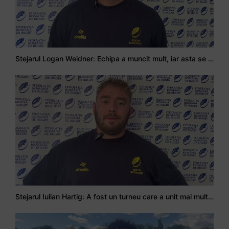
Stejarul Logan Weidner: Echipa a muncit mult, iar asta se va vedea în meciurile de la Nations Cup
Stejarul Iulian Hartig: A fost un turneu care a unit mai mult echipa