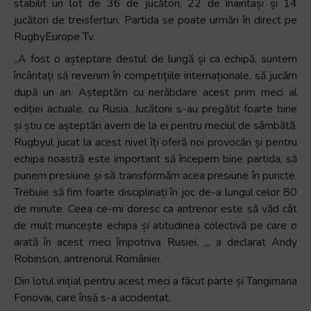
stabilit un lot de 36 de jucători, 22 de înaintași și 14
+
jucători de treisferturi. Partida se poate urmări în direct pe
/".
RugbyEurope Tv.
This
„A fost o așteptare destul de lungă și ca echipă, suntem
shortcut
încântați să revenim în competițiile internaționale, să jucăm
activates
după un an. Așteptăm cu nerăbdare acest prim meci al
the
ediției actuale, cu Rusia. Jucătorii s-au pregătit foarte bine
screen
și știu ce așteptări avem de la ei pentru meciul de sâmbătă.
reader
Rugbyul jucat la acest nivel îți oferă noi provocări și pentru
to
echipa noastră este important să începem bine partida, să
help
punem presiune și să transformăm acea presiune în puncte.
you
Trebuie să fim foarte disciplinați în joc de-a lungul celor 80
navigate
de minute. Ceea ce-mi doresc ca antrenor este să văd cât
and
de mult muncește echipa și atitudinea colectivă pe care o
interact
arată în acest meci împotriva Rusiei. „, a declarat Andy
with
Robinson, antrenorul României.
the
content.
Din lotul inițial pentru acest meci a făcut parte și Tangimana
Fonovai, care însă s-a accidentat.