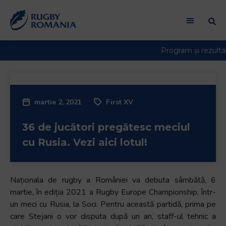
Welcome
to
All
in
One
Accessibility
screen
reader.
martie 2, 2021
First XV
To
start
36 de jucători pregătesc meciul
the
All
cu Rusia. Vezi aici lotul!
in
One
Accessibility
Naționala de rugby a României va debuta sâmbătă, 6
screen
martie, în ediția 2021 a Rugby Europe Championship, într-
reader,
un meci cu Rusia, la Soci. Pentru această partidă, prima pe
press
care Stejarii o vor disputa după un an, staff-ul tehnic a
"Ctrl