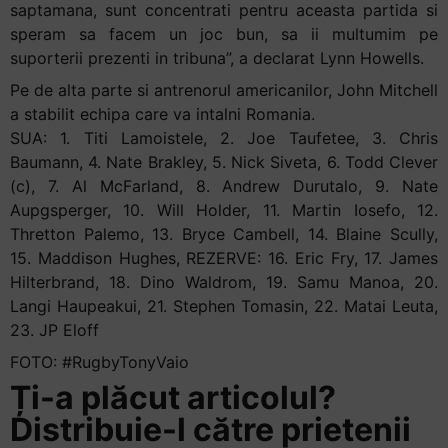
saptamana, sunt concentrati pentru aceasta partida si
speram sa facem un joc bun, sa ii multumim pe
suporterii prezenti in tribuna”, a declarat Lynn Howells.
Pe de alta parte si antrenorul americanilor, John Mitchell
a stabilit echipa care va intalni Romania.
SUA: 1. Titi Lamoistele, 2. Joe Taufetee, 3. Chris
Baumann, 4. Nate Brakley, 5. Nick Siveta, 6. Todd Clever
(c), 7. Al McFarland, 8. Andrew Durutalo, 9. Nate
Aupgsperger, 10. Will Holder, 11. Martin Iosefo, 12.
Thretton Palemo, 13. Bryce Cambell, 14. Blaine Scully,
15. Maddison Hughes, REZERVE: 16. Eric Fry, 17. James
Hilterbrand, 18. Dino Waldrom, 19. Samu Manoa, 20.
Langi Haupeakui, 21. Stephen Tomasin, 22. Matai Leuta,
23. JP Eloff
FOTO: #RugbyTonyVaio
Ți-a plăcut articolul?
Distribuie-l către prietenii