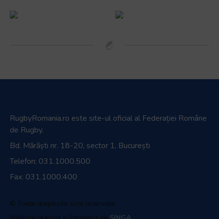
RugbyRomania.ro
este site-ul oficial al Federației Române
de Rugby.
Bd. Mărăști nr. 18-20, sector 1, București
Telefon:
031.1000.500
Fax: 031.1000.400
© Toate drepturile sunt rezervate.
Website realizat și întreținut de
SINGA