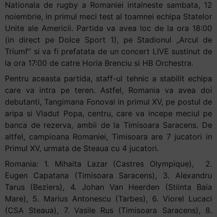
Nationala de rugby a Romaniei intalneste sambata, 12
noiembrie, in primul meci test al toamnei echipa Statelor
Unite ale Americii. Partida va avea loc de la ora 18:00
(in direct pe Dolce Sport 1), pe Stadionul „Arcul de
Triumf” si va fi prefatata de un concert LIVE sustinut de
la ora 17:00 de catre Horia Brenciu si HB Orchestra.
Pentru aceasta partida, staff-ul tehnic a stabilit echipa
care va intra pe teren. Astfel, Romania va avea doi
debutanti, Tangimana Fonovai in primul XV, pe postul de
aripa si Vladut Popa, centru, care va incepe meciul pe
banca de rezerva, ambii de la Timisoara Saracens. De
altfel, campioana Romaniei, Timisoara are 7 jucatori in
Primul XV, urmata de Steaua cu 4 jucatori.
Romania: 1. Mihaita Lazar (Castres Olympique), 2.
Eugen Capatana (Timisoara Saracens), 3. Alexandru
Tarus (Beziers), 4. Johan Van Heerden (Stiinta Baia
Mare), 5. Marius Antonescu (Tarbes), 6. Viorel Lucaci
(CSA Steaua), 7. Vasile Rus (Timisoara Saracens), 8.