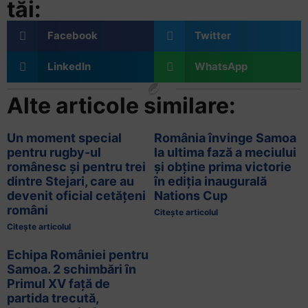
tăi:
Facebook
Twitter
LinkedIn
WhatsApp
Alte articole similare:
Un moment special
România învinge Samoa
pentru rugby-ul
la ultima fază a meciului
românesc și pentru trei
și obține prima victorie
dintre Stejari, care au
în ediția inaugurală
devenit oficial cetățeni
Nations Cup
români
Citește articolul
Citește articolul
Echipa României pentru
Samoa. 2 schimbări în
Primul XV față de
partida trecută,