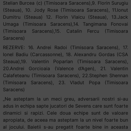
Stelian Burcea (c) (Timisoara Saracens),9. Florin Surugiu
(Steaua), 10. Jody Rose (Timisoara Saracens), 11.Ionut
Dumitru (Steaua) 12. Florin Vlaicu (Steaua), 13.Jack
Umaga (Timisoara Saracens),14. Tangimana Fonovai
(Timisoara Saracens),15. Catalin Fercu (Timisoara
Saracens)
REZERVE: 16. Andrei Radoi (Timisoara Saracens), 17.
Ionel Badiu (Carcassonne), 18. Alexandru Gordas (CSA
Steaua),19. Valentin Poparlan (Timisoara Saracens),
20.Andrei Gorcioaia (Valence d’Agen), 21. Valentin
Calafeteanu (Timisoara Saracens), 22.Stephen Shennan
(Timisoara Saracens), 23. Vladut Popa (Timisoara
Saracens)
„Ne asteptam la un meci greu, adversarii nostri si-au
adus in echipa sapte jucatori de Sevens care sunt foarte
dinamici si rapizi. Cele doua echipe sunt de valoare
apropiata, de aceea ma asteptam la un nivel foarte bun
al jocului. Baietii s-au pregatit foarte bine in aceasta