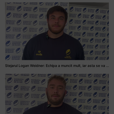
Stejarul Logan Weidner: Echipa a muncit mult, iar asta se va vedea în meciurile de la Nations Cup