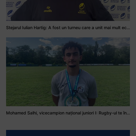
Stejarul Iulian Hartig: A fost un turneu care a unit mai mult echipa
Mohamed Salhi, vicecampion național juniori I: Rugby-ul te învață să accepți și înfrângerile