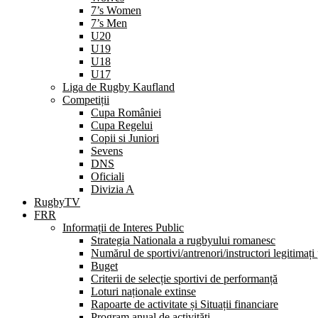
7’s Women
7’s Men
U20
U19
U18
U17
Liga de Rugby Kaufland
Competiții
Cupa României
Cupa Regelui
Copii si Juniori
Sevens
DNS
Oficiali
Divizia A
RugbyTV
FRR
Informații de Interes Public
Strategia Nationala a rugbyului romanesc
Numărul de sportivi/antrenori/instructori legitimați
Buget
Criterii de selecție sportivi de performanță
Loturi naționale extinse
Rapoarte de activitate și Situații financiare
Program anual de activități