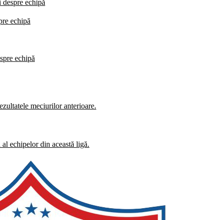
i despre echipă
spre echipă
espre echipă
zultatele meciurilor anterioare.
al echipelor din această ligă.