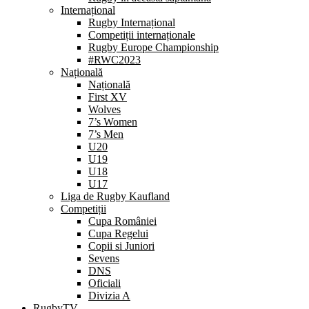
Internațional
Rugby Internațional
Competiții internaționale
Rugby Europe Championship
#RWC2023
Națională
Națională
First XV
Wolves
7’s Women
7’s Men
U20
U19
U18
U17
Liga de Rugby Kaufland
Competiții
Cupa României
Cupa Regelui
Copii si Juniori
Sevens
DNS
Oficiali
Divizia A
RugbyTV