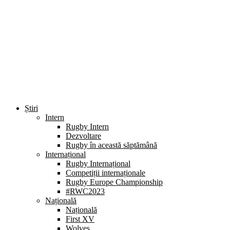
Știri
Intern
Rugby Intern
Dezvoltare
Rugby în această săptămână
Internațional
Rugby Internațional
Competiții internaționale
Rugby Europe Championship
#RWC2023
Națională
Națională
First XV
Wolves