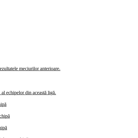
zultatele meciurilor anterioare.
al echipelor din această ligă.
hipă
echipă
hipă