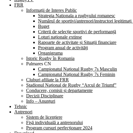
FRR
Informații de Interes Public
Strategia Nationala a rugbyului romanesc
Numărul de sportivi/antrenori/instructori legitimați
Buget
Criterii de selecție sportivi de performanță
Loturi naționale extinse
Rapoarte de activitate și Situații financiare
Program anual de activități
Organigrama
Istoric Rugby în Romania
Palmares CN
Campionatul Național Rugby 7s Masculin
Campionatul Național Rugby 7s Feminin
Cluburi afiliate la FRR
Stadionul Național de Rugby “Arcul de Triumf”
Conducere, comisii și departamente
Decizii Disciplinare
Info – Anunțuri
Tehnic
Antrenori
Sistem de licențiere
Fișă individuală a antrenorului
Program cursuri perfecționare 2024