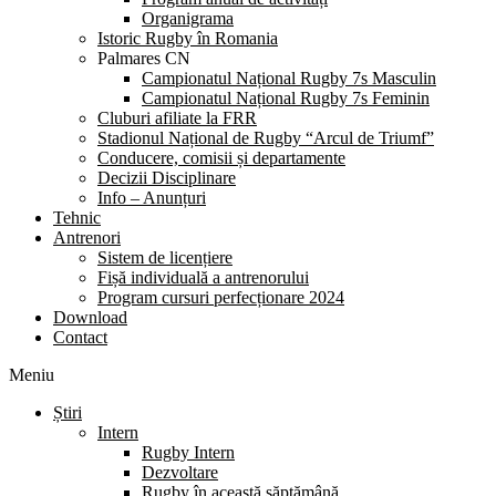
Organigrama
Istoric Rugby în Romania
Palmares CN
Campionatul Național Rugby 7s Masculin
Campionatul Național Rugby 7s Feminin
Cluburi afiliate la FRR
Stadionul Național de Rugby “Arcul de Triumf”
Conducere, comisii și departamente
Decizii Disciplinare
Info – Anunțuri
Tehnic
Antrenori
Sistem de licențiere
Fișă individuală a antrenorului
Program cursuri perfecționare 2024
Download
Contact
Meniu
Știri
Intern
Rugby Intern
Dezvoltare
Rugby în această săptămână