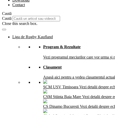
Download
Contact
Caută
Caută
Close this search box.
Liga de Rugby Kaufland
Program & Rezultate
Vezi programul meciurilor care vor urma și re
Clasament
Apasă aici pentru a vedea clasamentul actual 
SCM USV Timisoara
Vezi detalii despre ec
CSM Stiinta Baia Mare
Vezi detalii despre 
CS Dinamo Bucuresti
Vezi detalii despre ec