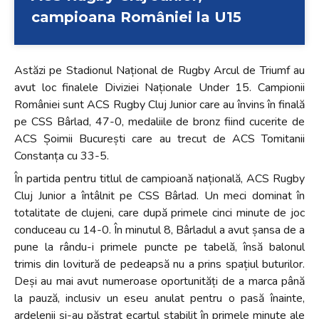
campioana României la U15
Astăzi pe Stadionul Național de Rugby Arcul de Triumf au
avut loc finalele Diviziei Naționale Under 15. Campionii
României sunt ACS Rugby Cluj Junior care au învins în finală
pe CSS Bârlad, 47-0, medaliile de bronz fiind cucerite de
ACS Șoimii București care au trecut de ACS Tomitanii
Constanța cu 33-5.
În partida pentru titlul de campioană națională, ACS Rugby
Cluj Junior a întâlnit pe CSS Bârlad. Un meci dominat în
totalitate de clujeni, care după primele cinci minute de joc
conduceau cu 14-0. În minutul 8, Bârladul a avut șansa de a
pune la rându-i primele puncte pe tabelă, însă balonul
trimis din lovitură de pedeapsă nu a prins spațiul buturilor.
Deși au mai avut numeroase oportunități de a marca până
la pauză, inclusiv un eseu anulat pentru o pasă înainte,
ardelenii și-au păstrat ecartul stabilit în primele minute ale