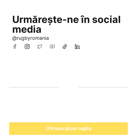
Urmărește-ne în social
media
@rugbyromania
Vreau să joc rugby