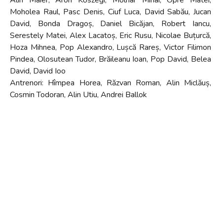
Alin Maier, Aron Kőszegi, Molnar Mihai, Opre Matei,
Moholea Raul, Pasc Denis, Ciuf Luca, David Sabău, Jucan
David, Bonda Dragoș, Daniel Bicăjan, Robert Iancu,
Serestely Matei, Alex Lacatoș, Eric Rusu, Nicolae Buțurcă,
Hoza Mihnea, Pop Alexandro, Lușcă Rareș, Victor Filimon
Pindea, Olosutean Tudor, Brăileanu Ioan, Pop David, Belea
David, David Ioo
Antrenori: Hîmpea Horea, Răzvan Roman, Alin Miclăuș,
Cosmin Todoran, Alin Utiu, Andrei Ballok