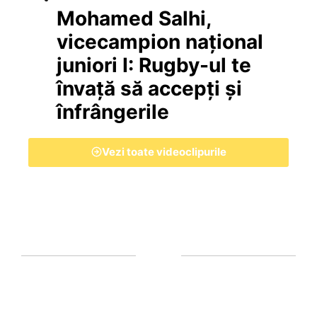
Mohamed Salhi,
vicecampion național
juniori I: Rugby-ul te
învață să accepți și
înfrângerile
Vezi toate videoclipurile