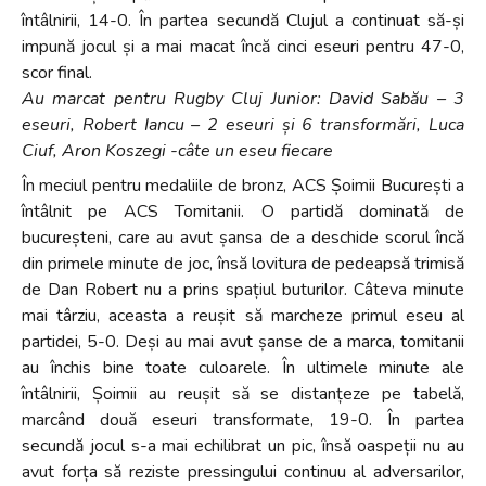
întâlnirii, 14-0. În partea secundă Clujul a continuat să-și
impună jocul și a mai macat încă cinci eseuri pentru 47-0,
scor final.
Au marcat pentru Rugby Cluj Junior: David Sabău – 3
eseuri, Robert Iancu – 2 eseuri și 6 transformări, Luca
Ciuf, Aron Koszegi -câte un eseu fiecare
În meciul pentru medaliile de bronz, ACS Șoimii București a
întâlnit pe ACS Tomitanii. O partidă dominată de
bucureșteni, care au avut șansa de a deschide scorul încă
din primele minute de joc, însă lovitura de pedeapsă trimisă
de Dan Robert nu a prins spațiul buturilor. Câteva minute
mai târziu, aceasta a reușit să marcheze primul eseu al
partidei, 5-0. Deși au mai avut șanse de a marca, tomitanii
au închis bine toate culoarele. În ultimele minute ale
întâlnirii, Șoimii au reușit să se distanțeze pe tabelă,
marcând două eseuri transformate, 19-0. În partea
secundă jocul s-a mai echilibrat un pic, însă oaspeții nu au
avut forța să reziste pressingului continuu al adversarilor,