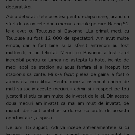
declarat Adi.
Adi a debutat zilele acestea pentru echipa mare, jucand un
sfert de ora in cele doua meciuri amicale pe care Racing 92
le-a avut cu Toulouse si Bayonne. „La primul meci, cu
Toulouse au fost 12 000 de spectatori. Am avut multe
emotii, dar a fost bine si la sfarsit antrenorii au fost
multumiti, m-au felicitat. Meciul cu Bayonne a fost si el
incredibil pentru ca lumea ne astepta la hotel inainte de
meci, apoi pe stadion au adus fanfara si a inceput tot
stadionul sa cante. Mi s-a facut pielea de gaina, a fost o
atmosfera incredibila. Pentru mine a insemnat enorm de
mult sa joc in aceste meciuri, ii admir si ii respect pe toti
jucatorii si stiu ca am multe de invatat de la ei. Din aceste
doua meciuri am invatat ca mai am mult de invatat, de
muncit, dar sunt ambitios si doresc sa profit de aceasta
oportunitate.”, a spus el.
De luni, 15 august, Adi va incepe antrenamentele si cu
Espoirs, cu care va avea primul meci la inceputul lui