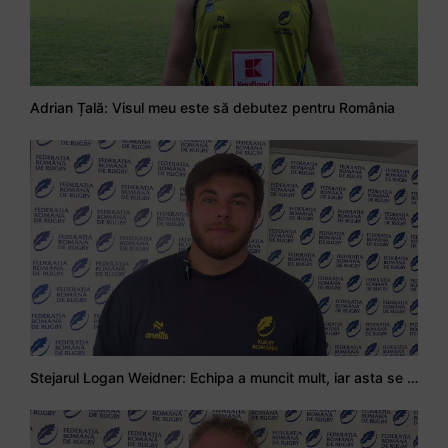
Adrian Țală: Visul meu este să debutez pentru România
Stejarul Logan Weidner: Echipa a muncit mult, iar asta se va vedea în meciurile de la Nations Cup