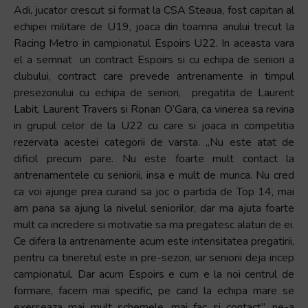
Adi, jucator crescut si format la CSA Steaua, fost capitan al
echipei militare de U19, joaca din toamna anului trecut la
Racing Metro in campionatul Espoirs U22. In aceasta vara
el a semnat un contract Espoirs si cu echipa de seniori a
clubului, contract care prevede antrenamente in timpul
presezonului cu echipa de seniori, pregatita de Laurent
Labit, Laurent Travers si Ronan O’Gara, ca vinerea sa revina
in grupul celor de la U22 cu care si joaca in competitia
rezervata acestei categorii de varsta. „Nu este atat de
dificil precum pare. Nu este foarte mult contact la
antrenamentele cu seniorii, insa e mult de munca. Nu cred
ca voi ajunge prea curand sa joc o partida de Top 14, mai
am pana sa ajung la nivelul seniorilor, dar ma ajuta foarte
mult ca incredere si motivatie sa ma pregatesc alaturi de ei.
Ce difera la antrenamente acum este intensitatea pregatirii,
pentru ca tineretul este in pre-sezon, iar seniorii deja incep
campionatul. Dar acum Espoirs e cum e la noi centrul de
formare, facem mai specific, pe cand la echipa mare se
exerseaza mai mult schemele, mai fac si contact”, ne-a