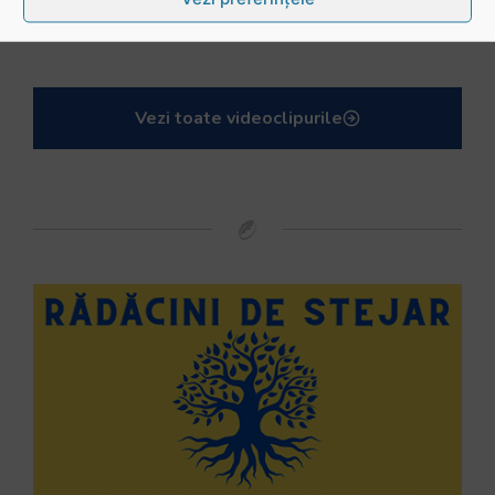
Mohamed Salhi, vicecampion național juniori I: Rugby-ul te învață să accepți și înfrângerile
Vezi toate videoclipurile