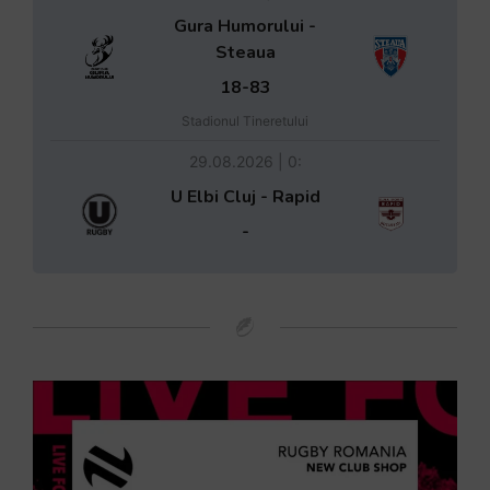
Gura Humorului -
Steaua
18-83
Stadionul Tineretului
29.08.2026 | 0:
U Elbi Cluj - Rapid
-