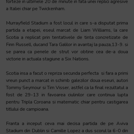
forteze in ultimele 20 de minute in fata unei replici agresive
a Italiei chiar pe Twickenham.
Murrayfield Stadium a fost locul in care s-a disputat prima
partida a etapei, eseul marcat de Liam Williams, la care
Scotia a replicat prin tentativele de tinta concretizate de
Finn Russell, ducand Tara Galilor in avantaj la pauza,13-9. si
se parea ca penele de strut vor obtine cea de-a doua
victorie in actuala stagiune a Six Nations.
Scotia insa a facut o repriza secunda perfecta si fara a primi
vreun punct a marcat in schimb galezilor doua eseuri, autori
Tommy Seymour si Tim Visser, astfel ca la final rezultatul a
fost de 29-13 in favoarea ciulinilor care continua lupta
pentru Tripla Coroana si matematic chiar pentru castigarea
titlului de campioana.
Franta a inceput ceva mai decisa partida de pe Aviva
Stadium din Dublin si Camille Lopez a dus scorul la 6-0 din