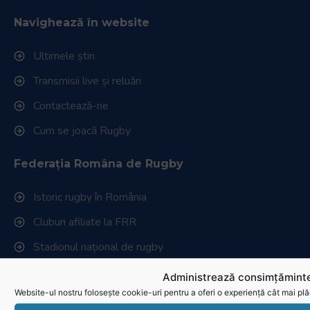
Navighează în website
Ultimele știri
Transmisii live și reluări
Contactează-ne
Cum se joacă Rugby
Federația Româna de Rugby
Istoric rugby în România
Cluburi afiliate la FRR
Stadionul național de rugby
Conducere, comisii și departamente
Administrează consimțăminte
Website-ul nostru folosește cookie-uri pentru a oferi o experiență cât mai plă
Info - Anunțuri