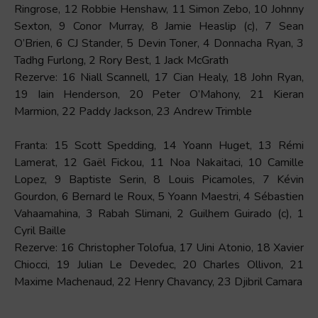
Ringrose, 12 Robbie Henshaw, 11 Simon Zebo, 10 Johnny
Sexton, 9 Conor Murray, 8 Jamie Heaslip (c), 7 Sean
O’Brien, 6 CJ Stander, 5 Devin Toner, 4 Donnacha Ryan, 3
Tadhg Furlong, 2 Rory Best, 1 Jack McGrath
Rezerve: 16 Niall Scannell, 17 Cian Healy, 18 John Ryan,
19 Iain Henderson, 20 Peter O’Mahony, 21 Kieran
Marmion, 22 Paddy Jackson, 23 Andrew Trimble
Franta: 15 Scott Spedding, 14 Yoann Huget, 13 Rémi
Lamerat, 12 Gaël Fickou, 11 Noa Nakaitaci, 10 Camille
Lopez, 9 Baptiste Serin, 8 Louis Picamoles, 7 Kévin
Gourdon, 6 Bernard le Roux, 5 Yoann Maestri, 4 Sébastien
Vahaamahina, 3 Rabah Slimani, 2 Guilhem Guirado (c), 1
Cyril Baille
Rezerve: 16 Christopher Tolofua, 17 Uini Atonio, 18 Xavier
Chiocci, 19 Julian Le Devedec, 20 Charles Ollivon, 21
Maxime Machenaud, 22 Henry Chavancy, 23 Djibril Camara