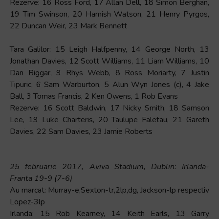
Rezerve: 16 Ross Ford, 17 Allan Dell, 18 Simon Berghan,
19 Tim Swinson, 20 Hamish Watson, 21 Henry Pyrgos,
22 Duncan Weir, 23 Mark Bennett
Tara Galilor: 15 Leigh Halfpenny, 14 George North, 13
Jonathan Davies, 12 Scott Williams, 11 Liam Williams, 10
Dan Biggar, 9 Rhys Webb, 8 Ross Moriarty, 7 Justin
Tipuric, 6 Sam Warburton, 5 Alun Wyn Jones (c), 4 Jake
Ball, 3 Tomas Francis, 2 Ken Owens, 1 Rob Evans
Rezerve: 16 Scott Baldwin, 17 Nicky Smith, 18 Samson
Lee, 19 Luke Charteris, 20 Taulupe Faletau, 21 Gareth
Davies, 22 Sam Davies, 23 Jamie Roberts
25 februarie 2017, Aviva Stadium, Dublin: Irlanda-
Franta 19-9 (7-6)
Au marcat: Murray-e,Sexton-tr,2lp,dg, Jackson-lp respectiv
Lopez-3lp
Irlanda: 15 Rob Kearney, 14 Keith Earls, 13 Garry