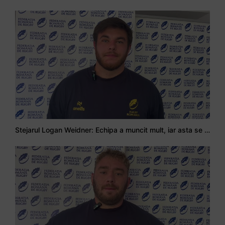
Stejarul Logan Weidner: Echipa a muncit mult, iar asta se va vedea în meciurile de la Nations Cup