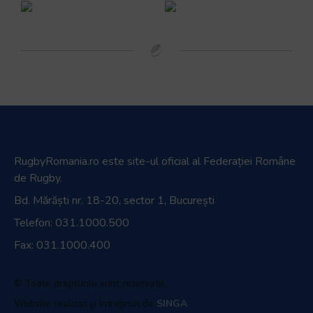
RugbyRomania.ro
este site-ul oficial al Federației Române
de Rugby.
Bd. Mărăști nr. 18-20, sector 1, București
Telefon:
031.1000.500
Fax: 031.1000.400
© Toate drepturile sunt rezervate.
Website realizat și întreținut de
SINGA