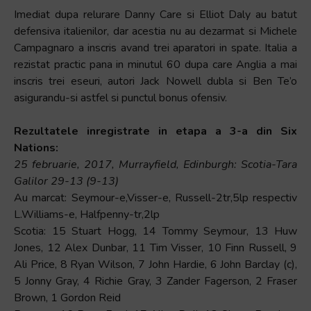
Imediat dupa relurare Danny Care si Elliot Daly au batut
defensiva italienilor, dar acestia nu au dezarmat si Michele
Campagnaro a inscris avand trei aparatori in spate. Italia a
rezistat practic pana in minutul 60 dupa care Anglia a mai
inscris trei eseuri, autori Jack Nowell dubla si Ben Te’o
asigurandu-si astfel si punctul bonus ofensiv.
Rezultatele inregistrate in etapa a 3-a din Six
Nations:
25 februarie, 2017, Murrayfield, Edinburgh: Scotia-Tara
Galilor 29-13 (9-13)
Au marcat: Seymour-e,Visser-e, Russell-2tr,5lp respectiv
L.Williams-e, Halfpenny-tr,2lp
Scotia: 15 Stuart Hogg, 14 Tommy Seymour, 13 Huw
Jones, 12 Alex Dunbar, 11 Tim Visser, 10 Finn Russell, 9
Ali Price, 8 Ryan Wilson, 7 John Hardie, 6 John Barclay (c),
5 Jonny Gray, 4 Richie Gray, 3 Zander Fagerson, 2 Fraser
Brown, 1 Gordon Reid