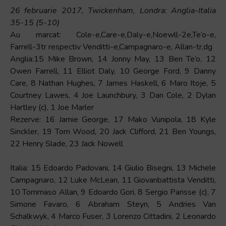
26 februarie 2017, Twickenham, Londra: Anglia-Italia
35-15 (5-10)
Au marcat: Cole-e,Care-e,Daly-e,Noewll-2e,Te’o-e,
Farrell-3tr respectiv Venditti-e,Campagnaro-e, Allan-tr,dg
Anglia:15 Mike Brown, 14 Jonny May, 13 Ben Te’o, 12
Owen Farrell, 11 Elliot Daly, 10 George Ford, 9 Danny
Care, 8 Nathan Hughes, 7 James Haskell, 6 Maro Itoje, 5
Courtney Lawes, 4 Joe Launchbury, 3 Dan Cole, 2 Dylan
Hartley (c), 1 Joe Marler
Rezerve: 16 Jamie George, 17 Mako Vunipola, 18 Kyle
Sinckler, 19 Tom Wood, 20 Jack Clifford, 21 Ben Youngs,
22 Henry Slade, 23 Jack Nowell
Italia: 15 Edoardo Padovani, 14 Giulio Bisegni, 13 Michele
Campagnaro, 12 Luke McLean, 11 Giovanbattista Venditti,
10 Tommaso Allan, 9 Edoardo Gori, 8 Sergio Parisse (c), 7
Simone Favaro, 6 Abraham Steyn, 5 Andries Van
Schalkwyk, 4 Marco Fuser, 3 Lorenzo Cittadini, 2 Leonardo