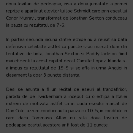
doua lovituri de pedeapsa, insa a doua jumatate a primei
reprize a apartinut elevilor lui Joe Schmidt care prin eseul lui
Conor Murray , transformat de Jonathan Sexton conduceau
la pauza cu rezultatul de 7-6.
In partea secunda nicuna dintre echipe nu a reusit sa bata
defensiva celeilalte astfel ca puncte s-au marcat doar din
tentative de tinta, Jonathan Sexton si Paddy Jackson fiind
mai eficienti la acest capitol decat Camille Lopez. Irlanda s-
a impus cu rezultatul de 19-9 si se afla in urma Angliei in
clasament la doar 3 puncte distanta.
Desi se anunta a fi un recital de eseuri al trandafirilor,
partida de pe Twickenham a inceput cu o echipa a Italiei
extrem de motivata astfel ca in ciuda eseului marcat de
Dan Cole, azzurri conduceau la pauza cu 10-5, in conditiile in
care daca Tommaso Allan nu rata doua lovituri de
pedeapsa ecartul acestora ar fi fost de 11 puncte.