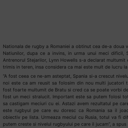
doresc ca
Romania sa-l
joace”
Nationala de rugby a Romaniei a obtinut cea de-a doua v
Natiunilor, dupa ce a invins, in urma unui meci dificil, 
Antrenorul Stejarilor, Lynn Howells s-a declarat multumit d
trimis in teren, insa considera ca mai este mult de lucru la 
“A fost ceea ce ne-am asteptat, Spania si-a crescut nivel
noi este ca am reusit sa folosim din nou multi jucatori t
fost foarte multumit de Bratu si cred ca se poate vorbi d
fost un meci stralucit. Important este sa putem folosi tot
sa castigam meciuri cu ei. Astazi avem rezultatul pe care
este rugbyul pe care eu doresc ca Romania sa il joac
obiectiv pe lista. Urmeaza meciul cu Rusia, totul va fi di
putem creste si nivelul rugbyului pe care il jucam”, a spus