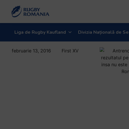
Liga de Rugby Kaufland
Divizia Națională de Se
februarie 13, 2016
First XV
Antrenorul
Lynn Howells:
“Este rezultatul
pe care l-am
dorit cu Spania,
insa nu este
rugbyul pe care