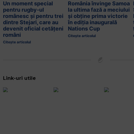
Un moment special
România învinge Samoa
pentru rugby-ul
la ultima fază a meciului
românesc și pentru trei
și obține prima victorie
dintre Stejari, care au
în ediția inaugurală
devenit oficial cetățeni
Nations Cup
români
Citește articolul
Citește articolul
Link-uri utile