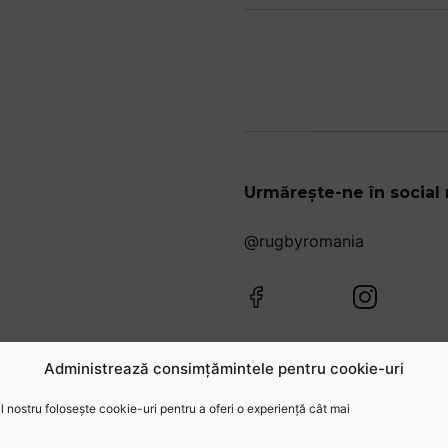
Urmărește-ne în social
@rugbyromania
Administrează consimțămintele pentru cookie-uri
 nostru folosește cookie-uri pentru a oferi o experiență cât mai