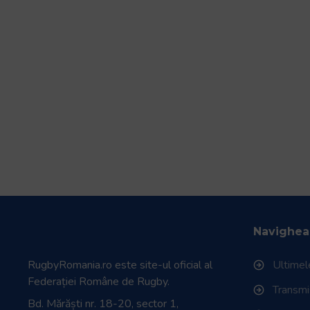
Navighea
RugbyRomania.ro
este site-ul oficial al
Ultimele
Federației Române de Rugby.
Transmisi
Bd. Mărăști nr. 18-20, sector 1,