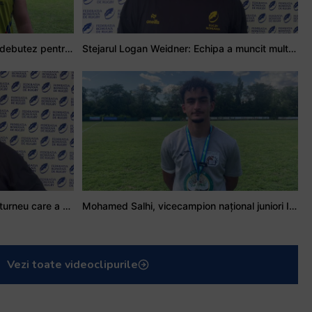
Adrian Țală: Visul meu este să debutez pentru România
Stejarul Logan Weidner: Echipa a muncit mult, iar asta se va vedea în meciurile de la Nations Cup
Stejarul Iulian Hartig: A fost un turneu care a unit mai mult echipa
Mohamed Salhi, vicecampion național juniori I: Rugby-ul te învață să accepți și înfrângerile
Vezi toate videoclipurile