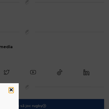
 media
Vreau să joc rugby