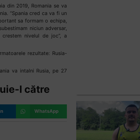
nia din 2019, Romania se va
nia. “Spania cred ca va fi un
mportant sa formam o echipa,
subestimam niciun adversar,
crestem nivelul de joc”, a
urmatoarele rezultate: Rusia-
nia va intalni Rusia, pe 27
uie-l către
In
WhatsApp