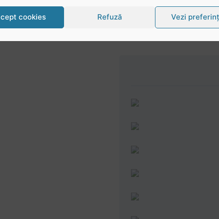
cept cookies
Refuză
Vezi preferin