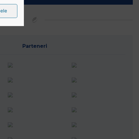
țele
Parteneri