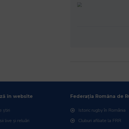
ză în website
Federația Româna de 
 știri
Istoric rugby în România
i live și reluări
Cluburi afiliate la FRR