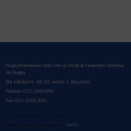
RugbyRomania.ro
este site-ul oficial al Federației Române
de Rugby.
Bd. Mărăști nr. 18-20, sector 1, București
Telefon:
031.1000.500
Fax: 031.1000.400
© Toate drepturile sunt rezervate.
Website realizat și întreținut de
SINGA