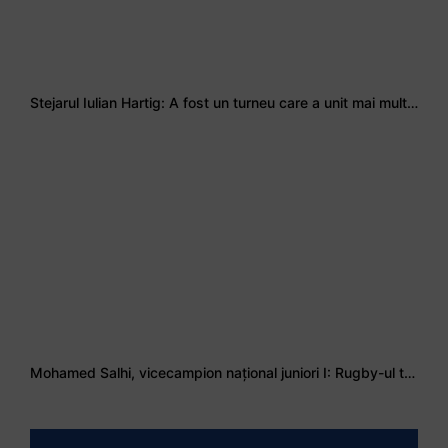
Stejarul Iulian Hartig: A fost un turneu care a unit mai mult echipa
Mohamed Salhi, vicecampion național juniori I: Rugby-ul te învață să accepți și înfrângerile