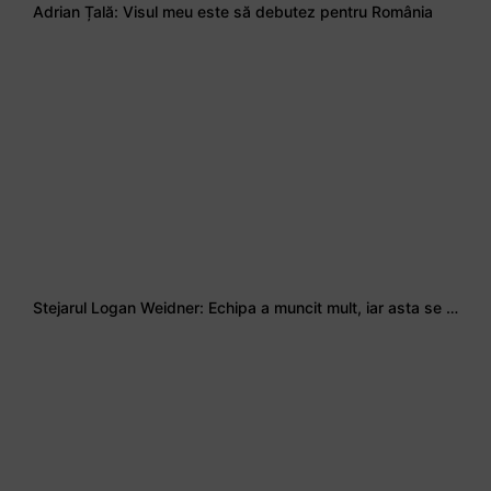
Adrian Țală: Visul meu este să debutez pentru România
Stejarul Logan Weidner: Echipa a muncit mult, iar asta se va vedea în meciurile de la Nations Cup