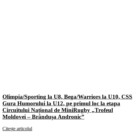
Olimpia/Sporting la U8, Bega/Warriors la U10, CSS
Gura Humorului la U12, pe primul loc la etapa
Circuitului Național de MiniRugby „Trofeul
Moldovei – Brândușa Andronic”
Citește articolul