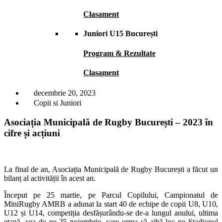
Clasament
Juniori U15 București
Program & Rezultate
Clasament
decembrie 20, 2023
Copii si Juniori
Asociația Municipală de Rugby București – 2023 în
cifre și acțiuni
La final de an, Asociația Municipală de Rugby București a făcut un
bilanț al activității în acest an.
Început pe 25 martie, pe Parcul Copilului, Campionatul de
MiniRugby AMRB a adunat la start 40 de echipe de copii U8, U10,
U12 și U14, competiția desfășurându-se de-a lungul anului, ultima
etapă, cea de pe 25 noiembrie, care urma să aibă loc pe Stadionul