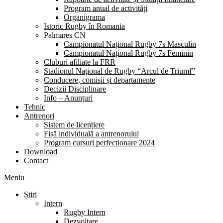
Program anual de activități
Organigrama
Istoric Rugby în Romania
Palmares CN
Campionatul Național Rugby 7s Masculin
Campionatul Național Rugby 7s Feminin
Cluburi afiliate la FRR
Stadionul Național de Rugby “Arcul de Triumf”
Conducere, comisii și departamente
Decizii Disciplinare
Info – Anunțuri
Tehnic
Antrenori
Sistem de licențiere
Fișă individuală a antrenorului
Program cursuri perfecționare 2024
Download
Contact
Meniu
Știri
Intern
Rugby Intern
Dezvoltare