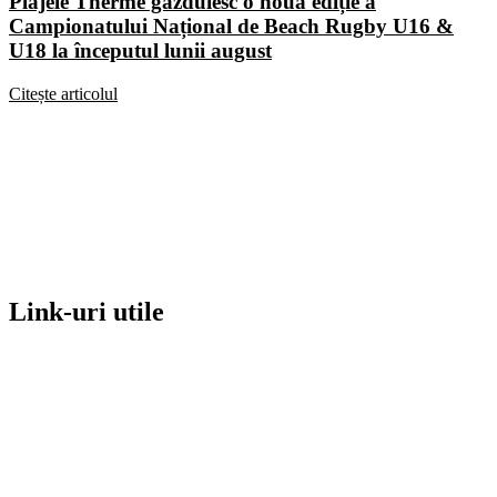
Plajele Therme găzduiesc o nouă ediție a
Campionatului Național de Beach Rugby U16 &
U18 la începutul lunii august
Citește articolul
Link-uri utile