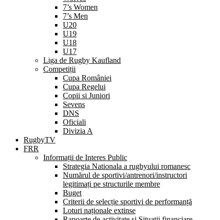
7’s Women
7’s Men
U20
U19
U18
U17
Liga de Rugby Kaufland
Competiții
Cupa României
Cupa Regelui
Copii si Juniori
Sevens
DNS
Oficiali
Divizia A
RugbyTV
FRR
Informații de Interes Public
Strategia Nationala a rugbyului romanesc
Numărul de sportivi/antrenori/instructori
legitimați pe structurile membre
Buget
Criterii de selecție sportivi de performanță
Loturi naționale extinse
Rapoarte de activitate și Situații financiare