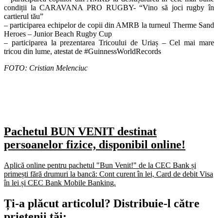
condiții la CARAVANA PRO RUGBY- “Vino să joci rugby în
cartierul tău”
– participarea echipelor de copii din AMRB la turneul Therme Sand
Heroes – Junior Beach Rugby Cup
– participarea la prezentarea Tricoului de Uriaș – Cel mai mare
tricou din lume, atestat de #GuinnessWorldRecords
FOTO: Cristian Melenciuc
Pachetul BUN VENIT destinat
persoanelor fizice, disponibil online!
Aplică online pentru pachetul "Bun Venit!" de la CEC Bank și
primești fără drumuri la bancă: Cont curent în lei, Card de debit Visa
în lei și CEC Bank Mobile Banking.​
Ți-a plăcut articolul? Distribuie-l către
prietenii tăi: