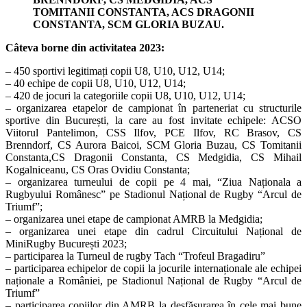
TOMITANII CONSTANTA, ACS DRAGONII
CONSTANTA, SCM GLORIA BUZAU.
Câteva borne din activitatea 2023:
– 450 sportivi legitimați copii U8, U10, U12, U14;
– 40 echipe de copii U8, U10, U12, U14;
– 420 de jocuri la categoriile copii U8, U10, U12, U14;
– organizarea etapelor de campionat în parteneriat cu structurile
sportive din București, la care au fost invitate echipele: ACSO
Viitorul Pantelimon, CSS Ilfov, PCE Ilfov, RC Brasov, CS
Brenndorf, CS Aurora Baicoi, SCM Gloria Buzau, CS Tomitanii
Constanta,CS Dragonii Constanta, CS Medgidia, CS Mihail
Kogalniceanu, CS Oras Ovidiu Constanta;
– organizarea turneului de copii pe 4 mai, “Ziua Naționala a
Rugbyului Românesc” pe Stadionul Național de Rugby “Arcul de
Triumf”;
– organizarea unei etape de campionat AMRB la Medgidia;
– organizarea unei etape din cadrul Circuitului Național de
MiniRugby București 2023;
– participarea la Turneul de rugby Tach “Trofeul Bragadiru”
– participarea echipelor de copii la jocurile internaționale ale echipei
naționale a României, pe Stadionul Național de Rugby “Arcul de
Triumf”
– participarea copiilor din AMRB la desfășurarea în cele mai bune