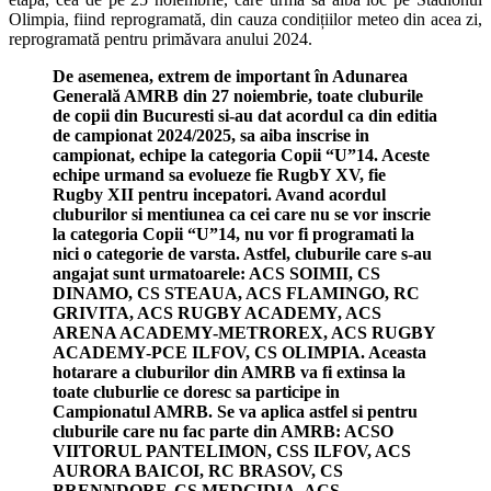
Olimpia, fiind reprogramată, din cauza condițiilor meteo din acea zi,
reprogramată pentru primăvara anului 2024.
De asemenea, extrem de important în Adunarea
Generală AMRB din 27 noiembrie, toate cluburile
de copii din Bucuresti si-au dat acordul ca din editia
de campionat 2024/2025, sa aiba inscrise in
campionat, echipe la categoria Copii “U”14. Aceste
echipe urmand sa evolueze fie RugbY XV, fie
Rugby XII pentru incepatori. Avand acordul
cluburilor si mentiunea ca cei care nu se vor inscrie
la categoria Copii “U”14, nu vor fi programati la
nici o categorie de varsta. Astfel, cluburile care s-au
angajat sunt urmatoarele: ACS SOIMII, CS
DINAMO, CS STEAUA, ACS FLAMINGO, RC
GRIVITA, ACS RUGBY ACADEMY, ACS
ARENA ACADEMY-METROREX, ACS RUGBY
ACADEMY-PCE ILFOV, CS OLIMPIA. Aceasta
hotarare a cluburilor din AMRB va fi extinsa la
toate cluburlie ce doresc sa participe in
Campionatul AMRB. Se va aplica astfel si pentru
cluburile care nu fac parte din AMRB: ACSO
VIITORUL PANTELIMON, CSS ILFOV, ACS
AURORA BAICOI, RC BRASOV, CS
BRENNDORF, CS MEDGIDIA, ACS