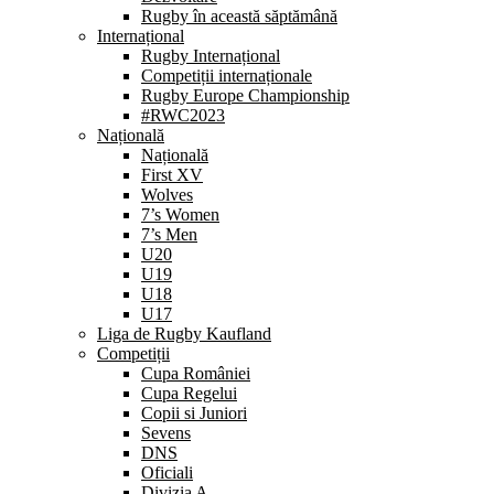
Rugby în această săptămână
Internațional
Rugby Internațional
Competiții internaționale
Rugby Europe Championship
#RWC2023
Națională
Națională
First XV
Wolves
7’s Women
7’s Men
U20
U19
U18
U17
Liga de Rugby Kaufland
Competiții
Cupa României
Cupa Regelui
Copii si Juniori
Sevens
DNS
Oficiali
Divizia A