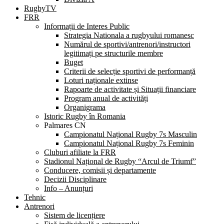
RugbyTV
FRR
Informații de Interes Public
Strategia Nationala a rugbyului romanesc
Numărul de sportivi/antrenori/instructori
legitimați pe structurile membre
Buget
Criterii de selecție sportivi de performanță
Loturi naționale extinse
Rapoarte de activitate și Situații financiare
Program anual de activități
Organigrama
Istoric Rugby în Romania
Palmares CN
Campionatul Național Rugby 7s Masculin
Campionatul Național Rugby 7s Feminin
Cluburi afiliate la FRR
Stadionul Național de Rugby “Arcul de Triumf”
Conducere, comisii și departamente
Decizii Disciplinare
Info – Anunțuri
Tehnic
Antrenori
Sistem de licențiere