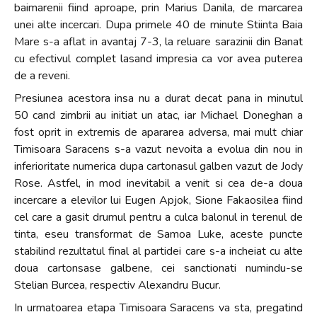
baimarenii fiind aproape, prin Marius Danila, de marcarea
unei alte incercari. Dupa primele 40 de minute Stiinta Baia
Mare s-a aflat in avantaj 7-3, la reluare sarazinii din Banat
cu efectivul complet lasand impresia ca vor avea puterea
de a reveni.
Presiunea acestora insa nu a durat decat pana in minutul
50 cand zimbrii au initiat un atac, iar Michael Doneghan a
fost oprit in extremis de apararea adversa, mai mult chiar
Timisoara Saracens s-a vazut nevoita a evolua din nou in
inferioritate numerica dupa cartonasul galben vazut de Jody
Rose. Astfel, in mod inevitabil a venit si cea de-a doua
incercare a elevilor lui Eugen Apjok, Sione Fakaosilea fiind
cel care a gasit drumul pentru a culca balonul in terenul de
tinta, eseu transformat de Samoa Luke, aceste puncte
stabilind rezultatul final al partidei care s-a incheiat cu alte
doua cartonsase galbene, cei sanctionati numindu-se
Stelian Burcea, respectiv Alexandru Bucur.
In urmatoarea etapa Timisoara Saracens va sta, pregatind