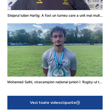
Stejarul Iulian Hartig: A fost un turneu care a unit mai mult echipa
Mohamed Salhi, vicecampion național juniori I: Rugby-ul te învață să accepți și înfrângerile
Vezi toate videoclipurile