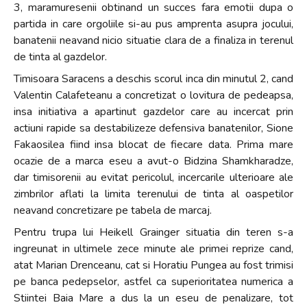
3, maramuresenii obtinand un succes fara emotii dupa o
+
partida in care orgoliile si-au pus amprenta asupra jocului,
/".
banatenii neavand nicio situatie clara de a finaliza in terenul
This
de tinta al gazdelor.
shortcut
Timisoara Saracens a deschis scorul inca din minutul 2, cand
activates
Valentin Calafeteanu a concretizat o lovitura de pedeapsa,
the
insa initiativa a apartinut gazdelor care au incercat prin
screen
actiuni rapide sa destabilizeze defensiva banatenilor, Sione
reader
Fakaosilea fiind insa blocat de fiecare data. Prima mare
to
ocazie de a marca eseu a avut-o Bidzina Shamkharadze,
help
dar timisorenii au evitat pericolul, incercarile ulterioare ale
you
zimbrilor aflati la limita terenului de tinta al oaspetilor
navigate
neavand concretizare pe tabela de marcaj.
and
interact
Pentru trupa lui Heikell Grainger situatia din teren s-a
with
ingreunat in ultimele zece minute ale primei reprize cand,
the
atat Marian Drenceanu, cat si Horatiu Pungea au fost trimisi
content.
pe banca pedepselor, astfel ca superioritatea numerica a
Stiintei Baia Mare a dus la un eseu de penalizare, tot