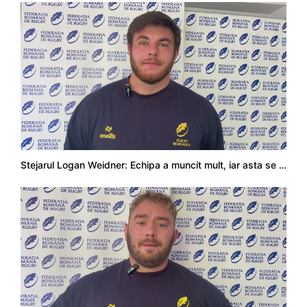
Stejarul Logan Weidner: Echipa a muncit mult, iar asta se va vedea în meciurile de la Nations Cup