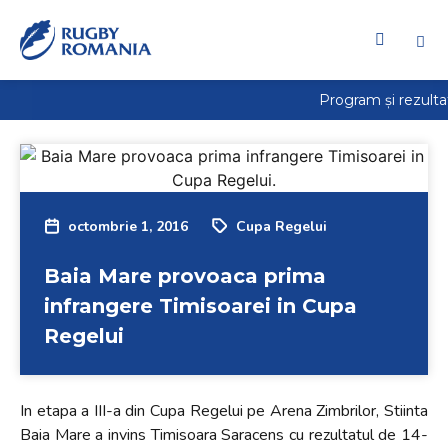
Welcome
to
All
in
One
Accessibility
screen
reader.
To
octombrie 1, 2016
Cupa Regelui
start
the
Baia Mare provoaca prima
All
in
infrangere Timisoarei in Cupa
One
Regelui
Accessibility
screen
reader,
In etapa a III-a din Cupa Regelui pe Arena Zimbrilor, Stiinta
press
Baia Mare a invins Timisoara Saracens cu rezultatul de 14-
"Ctrl