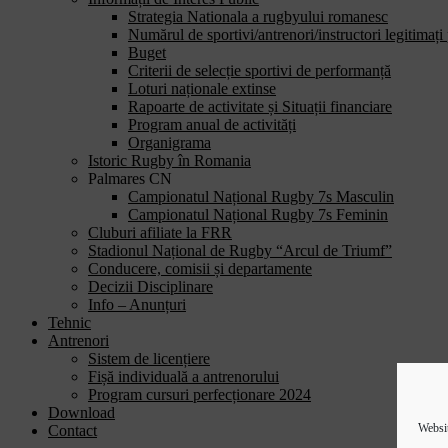
Strategia Nationala a rugbyului romanesc
Numărul de sportivi/antrenori/instructori legitimați
Buget
Criterii de selecție sportivi de performanță
Loturi naționale extinse
Rapoarte de activitate și Situații financiare
Program anual de activități
Organigrama
Istoric Rugby în Romania
Palmares CN
Campionatul Național Rugby 7s Masculin
Campionatul Național Rugby 7s Feminin
Cluburi afiliate la FRR
Stadionul Național de Rugby “Arcul de Triumf”
Conducere, comisii și departamente
Decizii Disciplinare
Info – Anunțuri
Tehnic
Antrenori
Sistem de licențiere
Fișă individuală a antrenorului
Program cursuri perfecționare 2024
Download
Websit
Contact