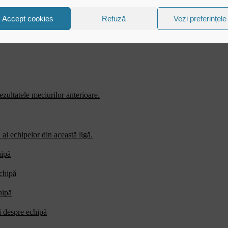
Accept cookies
Refuză
Vezi preferințele
zultatele meciurilor anterioare.
al echipelor din această ligă.
hipă
echipă
hipă
i despre echipă