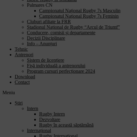
Palmares CN
Campionatul Național Rugby 7s Masculin
Campionatul Național Rugby 7s Feminin
Cluburi afiliate la FRR
Stadionul Național de Rugby “Arcul de Triumf”
Conducere, comisii și departamente
Decizii Disciplinare
Info – Anunțuri
Tehnic
Antrenori
Sistem de licențiere
Fișă individuală a antrenorului
Program cursuri perfecționare 2024
Download
Contact
Meniu
Știri
Intern
Rugby Intern
Dezvoltare
Rugby în această săptămână
Internațional
Rugby Internațional