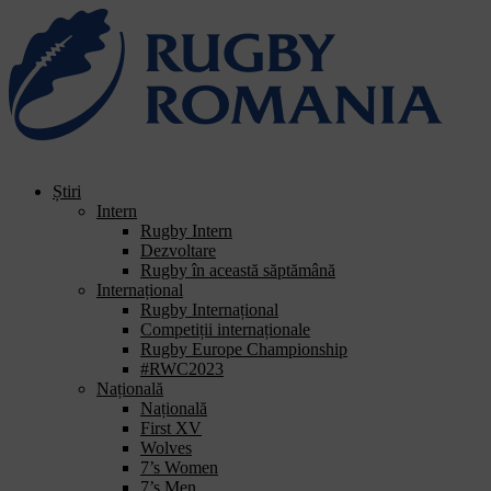
Bun
venit
la
cititorul
de
ecran
All
in
One
Știri
Accessibility
Intern
Pentru
Rugby Intern
a
Dezvoltare
porni
Rugby în această săptămână
cititorul
Internațional
de
Rugby Internațional
ecran
Competiții internaționale
All
Rugby Europe Championship
in
#RWC2023
One
Națională
Accessibility,
Națională
apăsați
First XV
„Ctrl
Wolves
+
7’s Women
/”
7’s Men
Această