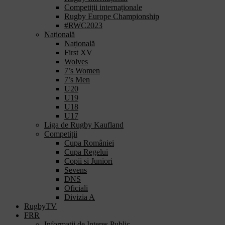
Competiții internaționale
Rugby Europe Championship
#RWC2023
Națională
Națională
First XV
Wolves
7’s Women
7’s Men
U20
U19
U18
U17
Liga de Rugby Kaufland
Competiții
Cupa României
Cupa Regelui
Copii si Juniori
Sevens
DNS
Oficiali
Divizia A
RugbyTV
FRR
Informații de Interes Public