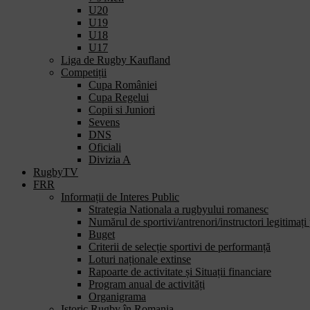
U20
comandă
U19
rapidă
U18
activează
U17
cititorul
Liga de Rugby Kaufland
de
Competiții
ecran
Cupa României
pentru
Cupa Regelui
a
Copii si Juniori
vă
Sevens
ajuta
DNS
să
Oficiali
navigați
Divizia A
și
RugbyTV
să
FRR
interacționați
Informații de Interes Public
cu
Strategia Nationala a rugbyului romanesc
conținutul.
Numărul de sportivi/antrenori/instructori legitimați
Buget
Criterii de selecție sportivi de performanță
Loturi naționale extinse
Rapoarte de activitate și Situații financiare
Program anual de activități
Organigrama
Istoric Rugby în Romania