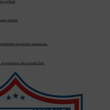
spre echipă
espre echipă
zultatele meciurilor anterioare.
al echipelor din această ligă.