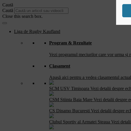
Caută
Caută
Close this search box.
Liga de Rugby Kaufland
Program & Rezultate
Vezi programul meciurilor care vor urma și re
Clasament
Apasă aici pentru a vedea clasamentul actual 
SCM USV Timisoara
Vezi detalii despre ec
CSM Stiinta Baia Mare
Vezi detalii despre 
CS Dinamo Bucuresti
Vezi detalii despre ec
Clubul Sportiv al Armatei Steaua
Vezi detali