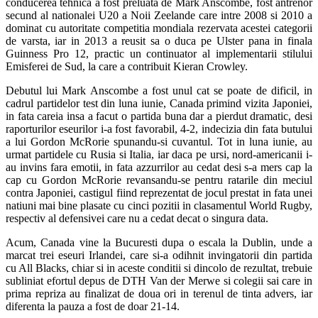
conducerea tehnica a fost preluata de Mark Anscombe, fost antrenor
secund al nationalei U20 a Noii Zeelande care intre 2008 si 2010 a
dominat cu autoritate competitia mondiala rezervata acestei categorii
de varsta, iar in 2013 a reusit sa o duca pe Ulster pana in finala
Guinness Pro 12, practic un continuator al implementarii stilului
Emisferei de Sud, la care a contribuit Kieran Crowley.
Debutul lui Mark Anscombe a fost unul cat se poate de dificil, in
cadrul partidelor test din luna iunie, Canada primind vizita Japoniei,
in fata careia insa a facut o partida buna dar a pierdut dramatic, desi
raporturilor eseurilor i-a fost favorabil, 4-2, indecizia din fata butului
a lui Gordon McRorie spunandu-si cuvantul. Tot in luna iunie, au
urmat partidele cu Rusia si Italia, iar daca pe ursi, nord-americanii i-
au invins fara emotii, in fata azzurrilor au cedat desi s-a mers cap la
cap cu Gordon McRorie revansandu-se pentru ratarile din meciul
contra Japoniei, castigul fiind reprezentat de jocul prestat in fata unei
natiuni mai bine plasate cu cinci pozitii in clasamentul World Rugby,
respectiv al defensivei care nu a cedat decat o singura data.
Acum, Canada vine la Bucuresti dupa o escala la Dublin, unde a
marcat trei eseuri Irlandei, care si-a odihnit invingatorii din partida
cu All Blacks, chiar si in aceste conditii si dincolo de rezultat, trebuie
subliniat efortul depus de DTH Van der Merwe si colegii sai care in
prima repriza au finalizat de doua ori in terenul de tinta advers, iar
diferenta la pauza a fost de doar 21-14.