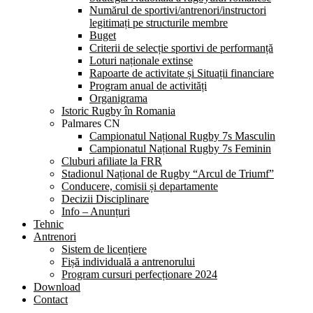
Numărul de sportivi/antrenori/instructori
legitimați pe structurile membre
Buget
Criterii de selecție sportivi de performanță
Loturi naționale extinse
Rapoarte de activitate și Situații financiare
Program anual de activități
Organigrama
Istoric Rugby în Romania
Palmares CN
Campionatul Național Rugby 7s Masculin
Campionatul Național Rugby 7s Feminin
Cluburi afiliate la FRR
Stadionul Național de Rugby “Arcul de Triumf”
Conducere, comisii și departamente
Decizii Disciplinare
Info – Anunțuri
Tehnic
Antrenori
Sistem de licențiere
Fișă individuală a antrenorului
Program cursuri perfecționare 2024
Download
Contact