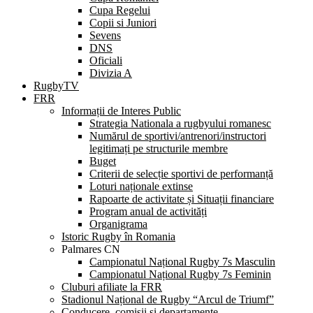
Cupa Regelui
Copii si Juniori
Sevens
DNS
Oficiali
Divizia A
RugbyTV
FRR
Informații de Interes Public
Strategia Nationala a rugbyului romanesc
Numărul de sportivi/antrenori/instructori
legitimați pe structurile membre
Buget
Criterii de selecție sportivi de performanță
Loturi naționale extinse
Rapoarte de activitate și Situații financiare
Program anual de activități
Organigrama
Istoric Rugby în Romania
Palmares CN
Campionatul Național Rugby 7s Masculin
Campionatul Național Rugby 7s Feminin
Cluburi afiliate la FRR
Stadionul Național de Rugby “Arcul de Triumf”
Conducere, comisii și departamente