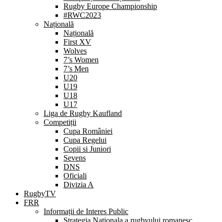
Rugby Europe Championship
#RWC2023
Națională
Națională
First XV
Wolves
7’s Women
7’s Men
U20
U19
U18
U17
Liga de Rugby Kaufland
Competiții
Cupa României
Cupa Regelui
Copii si Juniori
Sevens
DNS
Oficiali
Divizia A
RugbyTV
FRR
Informații de Interes Public
Strategia Nationala a rugbyului romanesc