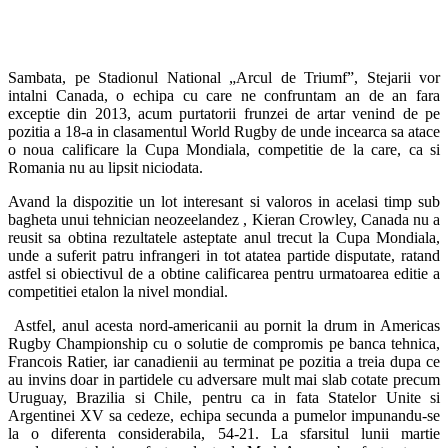
Sambata, pe Stadionul National „Arcul de Triumf”, Stejarii vor
intalni Canada, o echipa cu care ne confruntam an de an fara
exceptie din 2013, acum purtatorii frunzei de artar venind de pe
pozitia a 18-a in clasamentul World Rugby de unde incearca sa atace
o noua calificare la Cupa Mondiala, competitie de la care, ca si
Romania nu au lipsit niciodata.
Avand la dispozitie un lot interesant si valoros in acelasi timp sub
bagheta unui tehnician neozeelandez , Kieran Crowley, Canada nu a
reusit sa obtina rezultatele asteptate anul trecut la Cupa Mondiala,
unde a suferit patru infrangeri in tot atatea partide disputate, ratand
astfel si obiectivul de a obtine calificarea pentru urmatoarea editie a
competitiei etalon la nivel mondial.
Astfel, anul acesta nord-americanii au pornit la drum in Americas
Rugby Championship cu o solutie de compromis pe banca tehnica,
Francois Ratier, iar canadienii au terminat pe pozitia a treia dupa ce
au invins doar in partidele cu adversare mult mai slab cotate precum
Uruguay, Brazilia si Chile, pentru ca in fata Statelor Unite si
Argentinei XV sa cedeze, echipa secunda a pumelor impunandu-se
la o diferenta considerabila, 54-21. La sfarsitul lunii martie