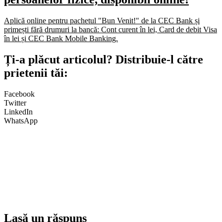
Aplică online pentru pachetul "Bun Venit!" de la CEC Bank și
primești fără drumuri la bancă: Cont curent în lei, Card de debit Visa
în lei și CEC Bank Mobile Banking.​
Ți-a plăcut articolul? Distribuie-l către
prietenii tăi:
Facebook
Twitter
LinkedIn
WhatsApp
Lasă un răspuns