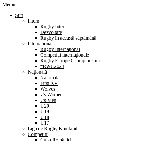
Meniu
Știri
Intern
Rugby Intern
Dezvoltare
Rugby în această săptămână
Internațional
Rugby Internațional
Competiții internaționale
Rugby Europe Championship
#RWC2023
Națională
Națională
First XV
Wolves
7’s Women
7’s Men
U20
U19
U18
U17
Liga de Rugby Kaufland
Competiții
Cupa României