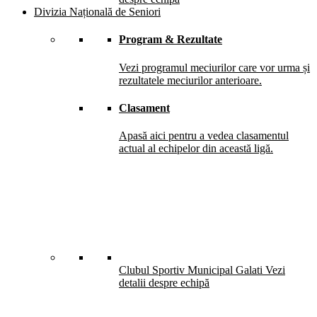
Divizia Națională de Seniori
Program & Rezultate
Vezi programul meciurilor care vor urma și
rezultatele meciurilor anterioare.
Clasament
Apasă aici pentru a vedea clasamentul
actual al echipelor din această ligă.
Clubul Sportiv Municipal Galati
Vezi
detalii despre echipă