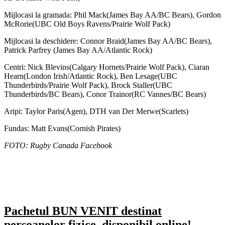
Mijlocasi la gramada: Phil Mack(James Bay AA/BC Bears), Gordon
McRorie(UBC Old Boys Ravens/Prairie Wolf Pack)
Mijlocasi la deschidere: Connor Braid(James Bay AA/BC Bears),
Patrick Parfrey (James Bay AA/Atlantic Rock)
Centri: Nick Blevins(Calgary Hornets/Prairie Wolf Pack), Ciaran
Hearn(London Irish/Atlantic Rock), Ben Lesage(UBC
Thunderbirds/Prairie Wolf Pack), Brock Staller(UBC
Thunderbirds/BC Bears), Conor Trainor(RC Vannes/BC Bears)
Aripi: Taylor Paris(Agen), DTH van Der Merwe(Scarlets)
Fundas: Matt Evans(Cornish Pirates)
FOTO: Rugby Canada Facebook
Pachetul BUN VENIT destinat
persoanelor fizice, disponibil online!