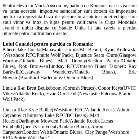
Pentru elevii lui Mark Anscombe, partida cu Romania dar si cea care
va urma acesteia, impotriva samoanilor sunt extrem de importante
pentru ca reprezinta baza de plecare in alcatuirea unei echipe care
anul viitor va intra in lupta pentru calificarea la Cupa Mondiala
avand o dubla disputa cu Statele Unite in fata careia a pierdut
ultimele patru confruntari directe.
Lotul Canadei pentru partida cu Romania:
Pilieri: Jake Ilnicki(Manawatu Turbos/BC Bears), Ryan Kotlewski
(Westshore RFC/Prairie Wolf Pack), Djustice Sears -Duru(Glasgow
Warriors/Ontario Blues), Matt Tierney(Section Paloise/Ontario
Blues), Rob Brouwer(Lindsay RFC/Ontario Blues Taloneri: Ray
Barkwill(Castaway Wanderers/Ontario Blues), Eric
Howard(Brantford Harlequins/ Ontario Blues)
Linia a II-a: Brett Beukeboom (Cornish Pirates), Conor Keys(UVIC
Vikes/Atlantic Rock), Evan Olmstead (Newcastle Falcons/ Prairie
Wolf Pack)
Linia a III-a: Kyle Baillie(Westshore RFC/Atlantic Rock), Admir
Cejvanovic(Burnaby Lake RFC/BC Bears), Matt
Heaton(Darlington Mowden Park/Atlantic Rock), Lucas
Rumball(Queen’s University/Ontario Blues), Aaron
Carpenter(London Welsh/Ontario Blues), Clay Panga(Westshore
RFC/Prairie Wolf Pack)