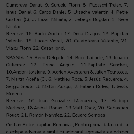
Dumbrava Danut, 9. Surugiu Florin, 8. Pllotschi Traian, 7.
Ianus Daniel, 6. Carpo Daniel, 5. Ursache Valentin, 4. Petre
Cristian (C), 3. Lazar Mihaita, 2. Zebega Bogdan, 1. Nere
Nicolae
Rezerve: 16. Radoi Andrei, 17. Dima Dragos, 18. Popirlan
Valentin, 19. Lucaci Viorel, 20. Calafeteanu Valentin, 21.
Vlaicu Florin, 22. Cazan Ionel
SPANIA: 15. Remi Delgado, 14. Brice Labadie, 13. Ignacio
Gutierrez, 12. Bruno Angulo, 11.Baptiste Sanchez,
10.Andoni Jorajuria, 9. Adrien Ayestaran 8. Julien Tourtolou,
7. Martín Aceña (C), 6. Mathieu Roca, 5. Jesús Recuerda, 4.
Sergio Souto, 3. Mattin Auzqui, 2. Fabien Rofes, 1. Jesús
Moreno
Rezerve: 16. Juan Gonzalez Marruecos, 17. Rodrigo
Martinez, 18.Anibal Bonan, 19.Matt Cook, 20. Sebastien
Rouet, 21. Ramón Narváez, 22. Eduard Sorribes
Cristian Petre, capitan Romania: „Pentru prima data cred ca
o echipa adversa a simtit cu adevarat agresivitatea echipei