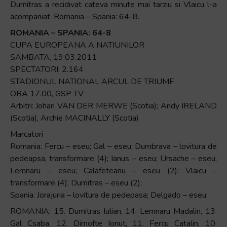
Dumitras a recidivat cateva minute mai tarziu si Vlaicu l-a
acompaniat. Romania – Spania: 64-8.
ROMANIA – SPANIA: 64-8
CUPA EUROPEANA A NATIUNILOR
SAMBATA, 19.03.2011
SPECTATORI: 2.164
STADIONUL NATIONAL ARCUL DE TRIUMF
ORA 17.00, GSP TV
Arbitri: Johan VAN DER MERWE (Scotia); Andy IRELAND
(Scotia), Archie MACINALLY (Scotia)
Marcatori
Romania: Fercu – eseu; Gal – eseu; Dumbrava – lovitura de
pedeapsa, transformare (4); Ianus – eseu; Ursache – eseu;
Lemnaru – eseu; Calafeteanu – eseu (2); Vlaicu –
transformare (4); Dumitras – eseu (2);
Spania: Jorajuria – lovitura de pedepasa; Delgado – eseu;
ROMANIA: 15. Dumitras Iulian, 14. Lemnaru Madalin, 13.
Gal Csaba, 12. Dimofte Ionut, 11. Fercu Catalin, 10.