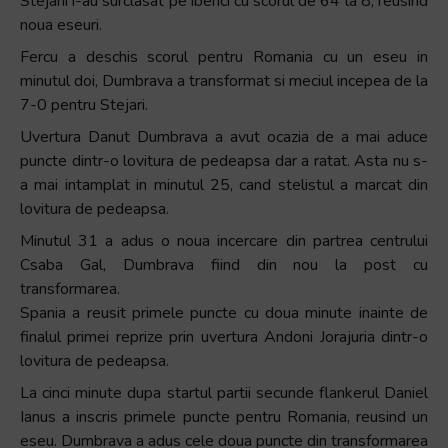
Stejarii i-au surclasat pe iberici cu scorul de 64 la 8, reusind
și
noua eseuri.
să
interacționați
Fercu a deschis scorul pentru Romania cu un eseu in
cu
minutul doi, Dumbrava a transformat si meciul incepea de la
conținutul.
7-0 pentru Stejari.
Uvertura Danut Dumbrava a avut ocazia de a mai aduce
puncte dintr-o lovitura de pedeapsa dar a ratat. Asta nu s-
a mai intamplat in minutul 25, cand stelistul a marcat din
lovitura de pedeapsa.
Minutul 31 a adus o noua incercare din partrea centrului
Csaba Gal, Dumbrava fiind din nou la post cu
transformarea.
Spania a reusit primele puncte cu doua minute inainte de
finalul primei reprize prin uvertura Andoni Jorajuria dintr-o
lovitura de pedeapsa.
La cinci minute dupa startul partii secunde flankerul Daniel
Ianus a inscris primele puncte pentru Romania, reusind un
eseu. Dumbrava a adus cele doua puncte din transformarea