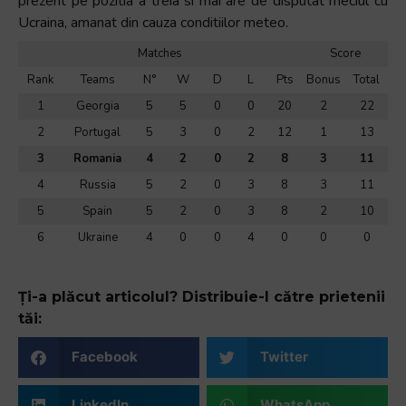
prezent pe pozitia a treia si mai are de disputat meciul cu
Ucraina, amanat din cauza conditiilor meteo.
Matches
Score
Rank
Teams
N°
W
D
L
Pts
Bonus
Total
1
Georgia
5
5
0
0
20
2
22
2
Portugal
5
3
0
2
12
1
13
3
Romania
4
2
0
2
8
3
11
4
Russia
5
2
0
3
8
3
11
5
Spain
5
2
0
3
8
2
10
6
Ukraine
4
0
0
4
0
0
0
Ți-a plăcut articolul? Distribuie-l către prietenii
tăi:
Facebook
Twitter
LinkedIn
WhatsApp