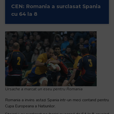
Accessibility,
CEN: Romania a surclasat Spania
apăsați
cu 64 la 8
„Ctrl
+
/”
Această
comandă
rapidă
activează
cititorul
de
ecran
pentru
a
Ursache a marcat un eseu pentru Romania
vă
ajuta
Romania a invins astazi Spania intr-un meci contand pentru
să
Cupa Europeana a Natiunilor.
navigați