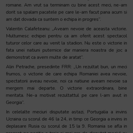
romane. Am vrut sa terminam cu bine acest meci, ne-am
dorit sa spalam pacatele pe care le-am facut pana acum si
am dat dovada ca suntem o echipa in progres”.
Valentin Calafeteanu: „Aveam nevoie de aceasta victorie.
Multumesc echipei pentru ca am oferit acest spectacol
tuturor celor care au venit la stadion. Nu este o victorie in
fata unei natiuni puternice dar maniera noastra de joc a
demonstrat ca avem multe de aratat”.
Alin Petrache, presedinte FRR: „Un rezultat bun, un meci
frumos, o victorie de care echipa Romaniei avea nevoie,
spectatorii aveau nevoie, noi ca natiune aveam nevoie sa
mergem mai departe. O victorie extraordinara, bine
meritata. Ne-a motivat rezultattul pe care l-am avut in
Georgia”.
In celelalte meciuri disputate astazi, Portugalia a invins
Ucraina cu scorul de 46 la 24, in timp ce Georgia a invins in
deplasare Rusia cu scorul de 15 la 9. Romania se afla in