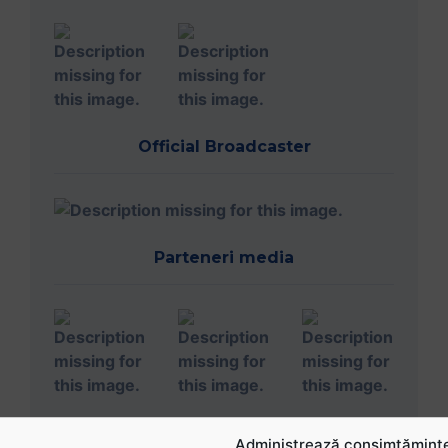
Official Broadcaster
Parteneri media
Administrează consimțăminte