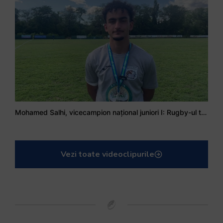
Mohamed Salhi, vicecampion național juniori I: Rugby-ul te învață să accepți și înfrângerile
Vezi toate videoclipurile