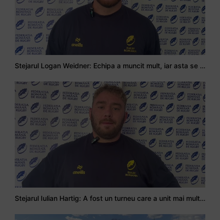
Stejarul Logan Weidner: Echipa a muncit mult, iar asta se va vedea în meciurile de la Nations Cup
Stejarul Iulian Hartig: A fost un turneu care a unit mai mult echipa