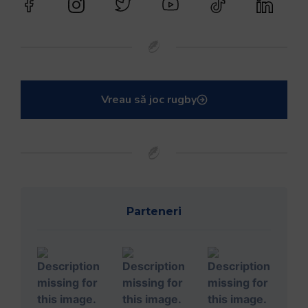
Vreau să joc rugby
Parteneri