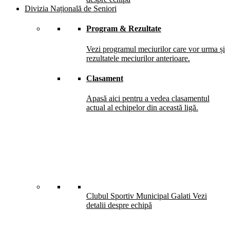
Divizia Națională de Seniori
Program & Rezultate
Vezi programul meciurilor care vor urma și
rezultatele meciurilor anterioare.
Clasament
Apasă aici pentru a vedea clasamentul
actual al echipelor din această ligă.
Clubul Sportiv Municipal Galati
Vezi
detalii despre echipă