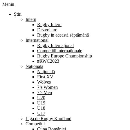
Meniu
Știri
Intern
Rugby Intern
Dezvoltare
Rugby în această săptămână
Internațional
Rugby Internațional
Competiții internaționale
Rugby Europe Championship
#RWC2023
Națională
Națională
First XV
Wolves
7’s Women
7’s Men
U20
U19
U18
U17
Liga de Rugby Kaufland
Competiții
Cupa României