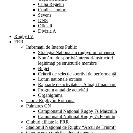
Cupa Regelui
Copii si Juniori
Sevens
DNS
Oficiali
Divizia A
RugbyTV
FRR
Informații de Interes Public
Strategia Nationala a rugbyului romanesc
Numărul de sportivi/antrenori/instructori
legitimați pe structurile membre
Buget
Criterii de selecție sportivi de performanță
Loturi naționale extinse
Rapoarte de activitate și Situații financiare
Program anual de activități
Organigrama
Istoric Rugby în Romania
Palmares CN
Campionatul Național Rugby 7s Masculin
Campionatul Național Rugby 7s Feminin
Cluburi afiliate la FRR
Stadionul Național de Rugby “Arcul de Triumf”
Conducere, comisii și departamente