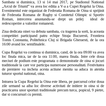
Sambata si duminica, 13 si 14 mai 2017, pe Stadionul National
„Arcul de Triumf” va avea loc editia a V-a a Cupei Regelui la Oina.
Evenimentul este organizat de Federatia Romana de Oina si sprijinit
de Federatia Romana de Rugby si Comitetul Olimpic si Sportiv
Roman, intrecerea anuntandu-se drept un prilej ideal de
redescoperire a valorilor romanesti.
Ziua dedicata oinei va debuta sambata, cu tragerea la sorti, la aceasta
competitiei participand patru echipe Straja Bucuresti, Frontiera
Tomis Constanta, Politehnica Cluj si Brigada Gheraesti, de la ora
16:00 avand loc semifinalele.
Cupa Regelui va continua si duminica, cand, de la ora 09:00 va avea
loc finala mica, iar de la ora 11:00, marea finala. Intre cele doua
meciuri de podium este programata o demonstratie de oina si jocuri
traditionale la care vor participa numeroase personalitati. Festivitatea
de premiere va incheia acesta actiune menita sa aduca in atentia
tuturor sportul national, oina.
Intrarea la Cupa Regelui la Oina este libera, pe parcursul celor doua
zile urmand sa aiba loc diverse activitati de initiere in oina si de
practicarea unor sporturi traditionale precum turca, popicul, 9 pietre,
dar si concursuri cu premii.