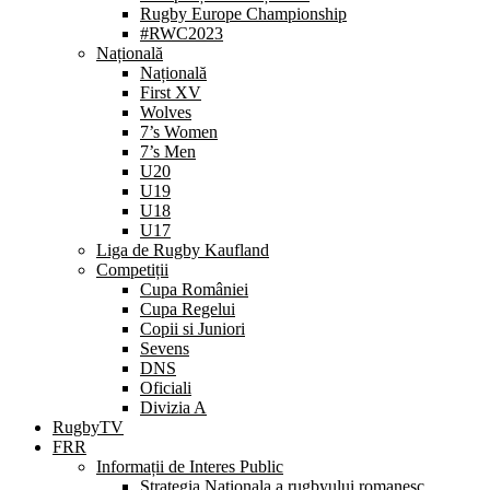
Rugby Europe Championship
#RWC2023
Națională
Națională
First XV
Wolves
7’s Women
7’s Men
U20
U19
U18
U17
Liga de Rugby Kaufland
Competiții
Cupa României
Cupa Regelui
Copii si Juniori
Sevens
DNS
Oficiali
Divizia A
RugbyTV
FRR
Informații de Interes Public
Strategia Nationala a rugbyului romanesc