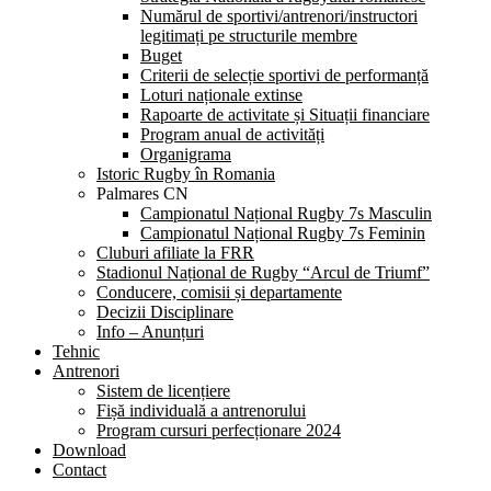
Numărul de sportivi/antrenori/instructori
legitimați pe structurile membre
Buget
Criterii de selecție sportivi de performanță
Loturi naționale extinse
Rapoarte de activitate și Situații financiare
Program anual de activități
Organigrama
Istoric Rugby în Romania
Palmares CN
Campionatul Național Rugby 7s Masculin
Campionatul Național Rugby 7s Feminin
Cluburi afiliate la FRR
Stadionul Național de Rugby “Arcul de Triumf”
Conducere, comisii și departamente
Decizii Disciplinare
Info – Anunțuri
Tehnic
Antrenori
Sistem de licențiere
Fișă individuală a antrenorului
Program cursuri perfecționare 2024
Download
Contact