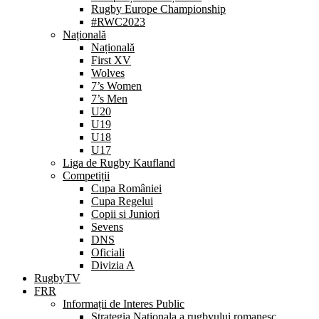
Rugby Europe Championship
#RWC2023
Națională
Națională
First XV
Wolves
7’s Women
7’s Men
U20
U19
U18
U17
Liga de Rugby Kaufland
Competiții
Cupa României
Cupa Regelui
Copii si Juniori
Sevens
DNS
Oficiali
Divizia A
RugbyTV
FRR
Informații de Interes Public
Strategia Nationala a rugbyului romanesc