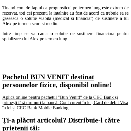
Tinand cont de faptul ca prognosticul pe termen lung este extrem de
rezervat, toti cei prezenti la intalnire au fost de acord ca trebuie sa se
gaseasca o solutie viabila (medical si financiar) de sustinere a lui
Alex pe termen scurt si mediu.
Intre timp se va cauta o solutie de sustinere financiara pentru
spitalizarea lui Alex pe termen lung.
Pachetul BUN VENIT destinat
persoanelor fizice, disponibil online!
Aplică online pentru pachetul "Bun Venit!" de la CEC Bank și
primești fără drumuri la bancă: Cont curent în lei, Card de debit Visa
în lei și CEC Bank Mobile Banking.​
Ți-a plăcut articolul? Distribuie-l către
prietenii tăi: