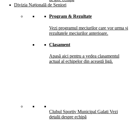
Divizia Națională de Seniori
Program & Rezultate
Vezi programul meciurilor care vor urma și
rezultatele meciurilor anterioare.
Clasament
Apasă aici pentru a vedea clasamentul
actual al echipelor din această ligă.
Clubul Sportiv Municipal Galati
Vezi
detalii despre echipă