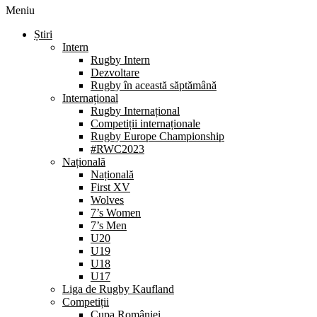
Meniu
Știri
Intern
Rugby Intern
Dezvoltare
Rugby în această săptămână
Internațional
Rugby Internațional
Competiții internaționale
Rugby Europe Championship
#RWC2023
Națională
Națională
First XV
Wolves
7’s Women
7’s Men
U20
U19
U18
U17
Liga de Rugby Kaufland
Competiții
Cupa României