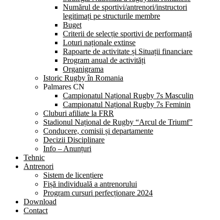
Numărul de sportivi/antrenori/instructori
legitimați pe structurile membre
Buget
Criterii de selecție sportivi de performanță
Loturi naționale extinse
Rapoarte de activitate și Situații financiare
Program anual de activități
Organigrama
Istoric Rugby în Romania
Palmares CN
Campionatul Național Rugby 7s Masculin
Campionatul Național Rugby 7s Feminin
Cluburi afiliate la FRR
Stadionul Național de Rugby “Arcul de Triumf”
Conducere, comisii și departamente
Decizii Disciplinare
Info – Anunțuri
Tehnic
Antrenori
Sistem de licențiere
Fișă individuală a antrenorului
Program cursuri perfecționare 2024
Download
Contact