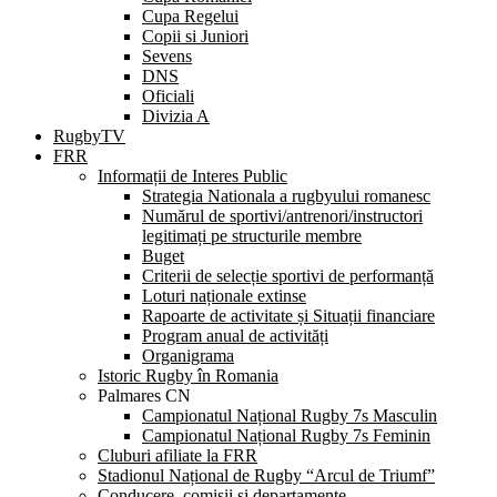
Cupa Regelui
Copii si Juniori
Sevens
DNS
Oficiali
Divizia A
RugbyTV
FRR
Informații de Interes Public
Strategia Nationala a rugbyului romanesc
Numărul de sportivi/antrenori/instructori
legitimați pe structurile membre
Buget
Criterii de selecție sportivi de performanță
Loturi naționale extinse
Rapoarte de activitate și Situații financiare
Program anual de activități
Organigrama
Istoric Rugby în Romania
Palmares CN
Campionatul Național Rugby 7s Masculin
Campionatul Național Rugby 7s Feminin
Cluburi afiliate la FRR
Stadionul Național de Rugby “Arcul de Triumf”
Conducere, comisii și departamente