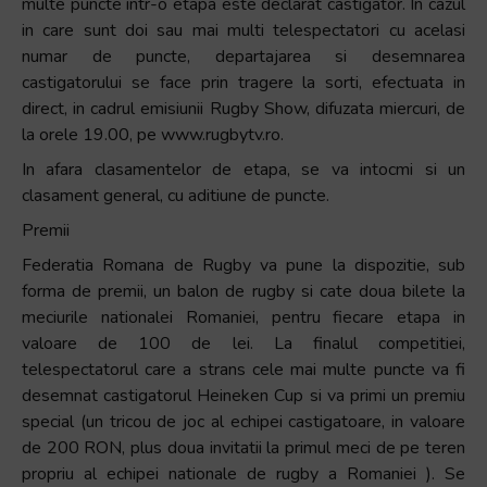
multe puncte intr-o etapa este declarat castigator. In cazul
in care sunt doi sau mai multi telespectatori cu acelasi
numar de puncte, departajarea si desemnarea
castigatorului se face prin tragere la sorti, efectuata in
direct, in cadrul emisiunii Rugby Show, difuzata miercuri, de
la orele 19.00, pe www.rugbytv.ro.
In afara clasamentelor de etapa, se va intocmi si un
clasament general, cu aditiune de puncte.
Premii
Federatia Romana de Rugby va pune la dispozitie, sub
forma de premii, un balon de rugby si cate doua bilete la
meciurile nationalei Romaniei, pentru fiecare etapa in
valoare de 100 de lei. La finalul competitiei,
telespectatorul care a strans cele mai multe puncte va fi
desemnat castigatorul Heineken Cup si va primi un premiu
special (un tricou de joc al echipei castigatoare, in valoare
de 200 RON, plus doua invitatii la primul meci de pe teren
propriu al echipei nationale de rugby a Romaniei ). Se