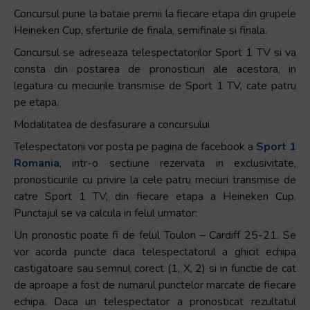
Concursul pune la bataie premii la fiecare etapa din grupele
Heineken Cup, sferturile de finala, semifinale si finala.
Concursul se adreseaza telespectatorilor Sport 1 TV si va
consta din postarea de pronosticuri ale acestora, in
legatura cu meciurile transmise de Sport 1 TV, cate patru
pe etapa.
Modalitatea de desfasurare a concursului
Telespectatorii vor posta pe pagina de facebook a
Sport 1
Romania
, intr-o sectiune rezervata in exclusivitate,
pronosticurile cu privire la cele patru meciuri transmise de
catre Sport 1 TV, din fiecare etapa a Heineken Cup.
Punctajul se va calcula in felul urmator:
Un pronostic poate fi de felul Toulon – Cardiff 25-21. Se
vor acorda puncte daca telespectatorul a ghicit echipa
castigatoare sau semnul corect (1, X, 2) si in functie de cat
de aproape a fost de numarul punctelor marcate de fiecare
echipa. Daca un telespectator a pronosticat rezultatul