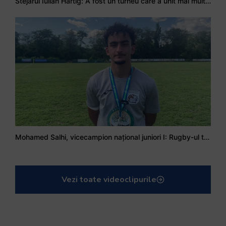
Stejarul Iulian Hartig: A fost un turneu care a unit mai mult echipa
Mohamed Salhi, vicecampion național juniori I: Rugby-ul te învață să accepți și înfrângerile
Vezi toate videoclipurile