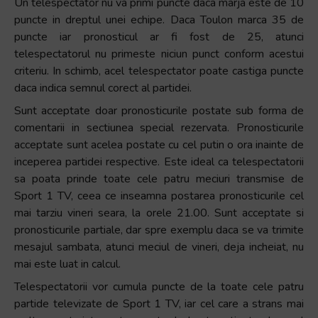
Un telespectator nu va primi puncte daca marja este de 10
puncte in dreptul unei echipe. Daca Toulon marca 35 de
puncte iar pronosticul ar fi fost de 25, atunci
telespectatorul nu primeste niciun punct conform acestui
criteriu. In schimb, acel telespectator poate castiga puncte
daca indica semnul corect al partidei.
Sunt acceptate doar pronosticurile postate sub forma de
comentarii in sectiunea special rezervata. Pronosticurile
acceptate sunt acelea postate cu cel putin o ora inainte de
inceperea partidei respective. Este ideal ca telespectatorii
sa poata prinde toate cele patru meciuri transmise de
Sport 1 TV, ceea ce inseamna postarea pronosticurile cel
mai tarziu vineri seara, la orele 21.00. Sunt acceptate si
pronosticurile partiale, dar spre exemplu daca se va trimite
mesajul sambata, atunci meciul de vineri, deja incheiat, nu
mai este luat in calcul.
Telespectatorii vor cumula puncte de la toate cele patru
partide televizate de Sport 1 TV, iar cel care a strans mai