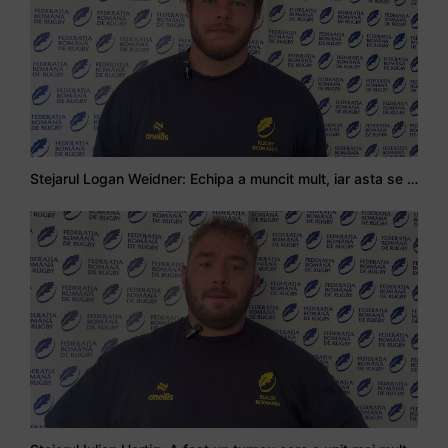
Stejarul Logan Weidner: Echipa a muncit mult, iar asta se va vedea în meciurile de la Nations Cup