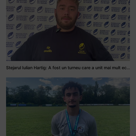
Stejarul Iulian Hartig: A fost un turneu care a unit mai mult echipa