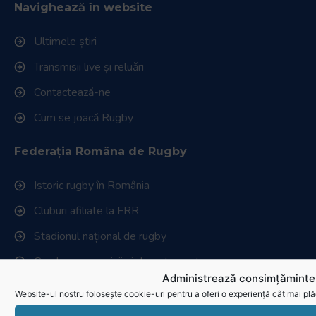
Navighează în website
Ultimele știri
Transmisii live și reluări
Contactează-ne
Cum se joacă Rugby
Federația Româna de Rugby
Istoric rugby în România
Cluburi afiliate la FRR
Stadionul național de rugby
Conducere, comisii și departamente
Administrează consimțămintel
Info - Anunțuri
Website-ul nostru folosește cookie-uri pentru a oferi o experiență cât mai plă