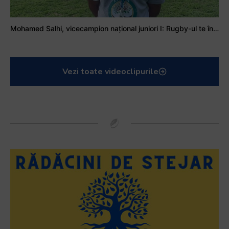
Mohamed Salhi, vicecampion național juniori I: Rugby-ul te învață să accepți și înfrângerile
Vezi toate videoclipurile