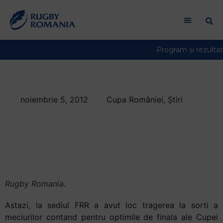
noiembrie 5, 2012
Cupa României
,
Știri
CSM Bucuresti este
prima sfertfinalista a
Cupei Romaniei
Rugby Romania.
Astazi, la sediul FRR a avut loc tragerea la sorti a
meciurilor contand pentru optimile de finala ale Cupei