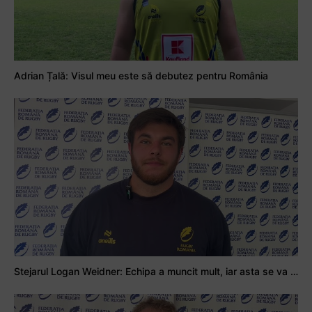
Adrian Țală: Visul meu este să debutez pentru România
Stejarul Logan Weidner: Echipa a muncit mult, iar asta se va vedea în meciurile de la Nations Cup