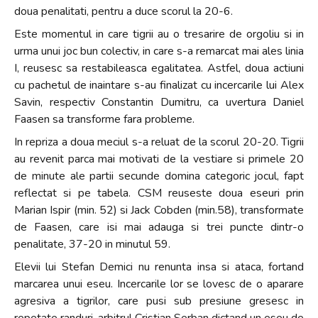
doua penalitati, pentru a duce scorul la 20-6.
Este momentul in care tigrii au o tresarire de orgoliu si in
urma unui joc bun colectiv, in care s-a remarcat mai ales linia
I, reusesc sa restabileasca egalitatea. Astfel, doua actiuni
cu pachetul de inaintare s-au finalizat cu incercarile lui Alex
Savin, respectiv Constantin Dumitru, ca uvertura Daniel
Faasen sa transforme fara probleme.
In repriza a doua meciul s-a reluat de la scorul 20-20. Tigrii
au revenit parca mai motivati de la vestiare si primele 20
de minute ale partii secunde domina categoric jocul, fapt
reflectat si pe tabela. CSM reuseste doua eseuri prin
Marian Ispir (min. 52) si Jack Cobden (min.58), transformate
de Faasen, care isi mai adauga si trei puncte dintr-o
penalitate, 37-20 in minutul 59.
Elevii lui Stefan Demici nu renunta insa si ataca, fortand
marcarea unui eseu. Incercarile lor se lovesc de o aparare
agresiva a tigrilor, care pusi sub presiune gresesc in