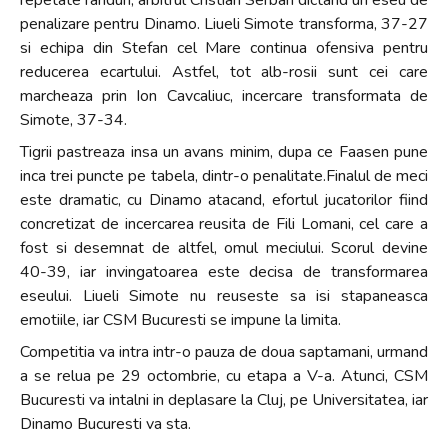
repetate randuri, arbitrul Cristian Serban dictand un eseu de
penalizare pentru Dinamo. Liueli Simote transforma, 37-27
si echipa din Stefan cel Mare continua ofensiva pentru
reducerea ecartului. Astfel, tot alb-rosii sunt cei care
marcheaza prin Ion Cavcaliuc, incercare transformata de
Simote, 37-34.
Tigrii pastreaza insa un avans minim, dupa ce Faasen pune
inca trei puncte pe tabela, dintr-o penalitate.Finalul de meci
este dramatic, cu Dinamo atacand, efortul jucatorilor fiind
concretizat de incercarea reusita de Fili Lomani, cel care a
fost si desemnat de altfel, omul meciului. Scorul devine
40-39, iar invingatoarea este decisa de transformarea
eseului. Liueli Simote nu reuseste sa isi stapaneasca
emotiile, iar CSM Bucuresti se impune la limita.
Competitia va intra intr-o pauza de doua saptamani, urmand
a se relua pe 29 octombrie, cu etapa a V-a. Atunci, CSM
Bucuresti va intalni in deplasare la Cluj, pe Universitatea, iar
Dinamo Bucuresti va sta.