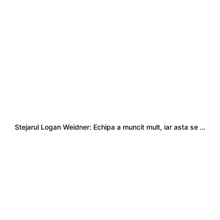
Stejarul Logan Weidner: Echipa a muncit mult, iar asta se va vedea în meciurile de la Nations Cup