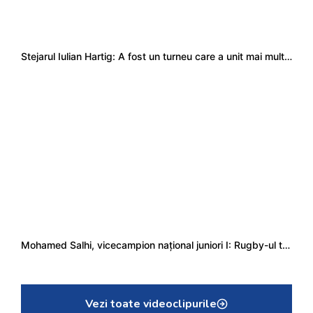
Stejarul Iulian Hartig: A fost un turneu care a unit mai mult echipa
Mohamed Salhi, vicecampion național juniori I: Rugby-ul te învață să accepți și înfrângerile
Vezi toate videoclipurile