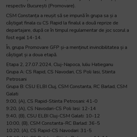
respectiv București (Promovare).
+
/".
CSM Constanța a reușit să se impună în grupa sa și a
This
câștigat finala cu CS Rapid la finalul a două reprize de
shortcut
departajare, după ce în timpul regulamentar de joc scorul a
activates
fost egal 14-14.
the
În, grupa Promovare GFP și-a menținut invincibilitatea și a
screen
câștigat și a doua etapă.
reader
Etapa 2, 27.07.2024, Cluj-Napoca, Iuliu Hatieganu
to
Grupa A: CS Rapid, CS Navodari, CS Poli Iasi, Stiinta
help
Petrosani
you
Grupa B: CSU ELBI Cluj, CSM Constanta, RC Barlad, CSM
navigate
Galati
and
9:00, (A), CS Rapid-Stiinta Petrosani: 41-0
interact
9:20, (A), CS Navodari-CS Poli Iasi: 12-14
with
9:40, (B), CSU ELBI Cluj-CSM Galati: 10-12
the
10:00, (B), CSM Constanta-RC Barlad: 36-5
content.
10:20, (A), CS Rapid-CS Navodari: 31-5