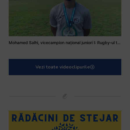
Mohamed Salhi, vicecampion național juniori I: Rugby-ul te învață să accepți și înfrângerile
Vezi toate videoclipurile