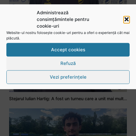
Administrează
Stejarul Logan Weidner: Echipa a muncit mult, iar asta se va vedea în meciurile de la Nations Cup
consimțămintele pentru
cookie-uri
Website-ul nostru folosește cookie-uri pentru a oferi o experiență cât mai
plăcută.
Accept cookies
Refuză
Vezi preferințele
Stejarul Iulian Hartig: A fost un turneu care a unit mai mult echipa