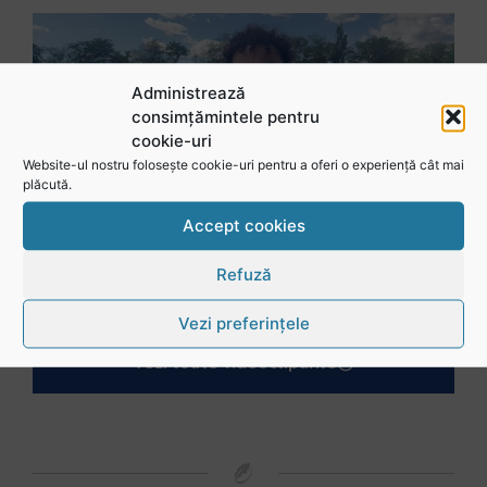
Administrează
consimțămintele pentru
cookie-uri
Website-ul nostru folosește cookie-uri pentru a oferi o experiență cât mai
plăcută.
Accept cookies
Mohamed Salhi, vicecampion național juniori I: Rugby-ul te învață să accepți și înfrângerile
Refuză
Vezi preferințele
Vezi toate videoclipurile