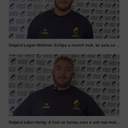
Stejarul Logan Weidner: Echipa a muncit mult, iar asta se va vedea în meciurile de la Nations Cup
Stejarul Iulian Hartig: A fost un turneu care a unit mai mult echipa