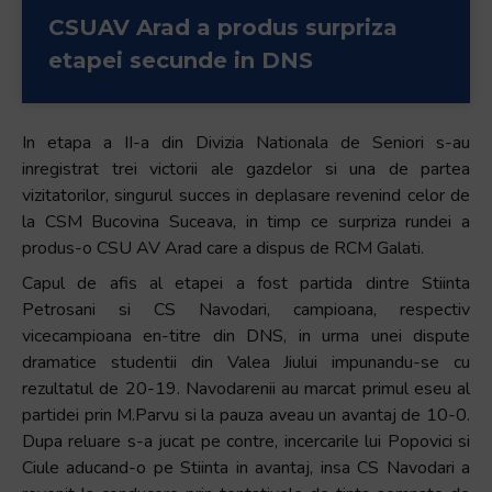
Accessibility,
CSUAV Arad a produs surpriza
apăsați
etapei secunde in DNS
„Ctrl
+
/”
In etapa a II-a din Divizia Nationala de Seniori s-au
Această
inregistrat trei victorii ale gazdelor si una de partea
comandă
vizitatorilor, singurul succes in deplasare revenind celor de
rapidă
la CSM Bucovina Suceava, in timp ce surpriza rundei a
activează
produs-o CSU AV Arad care a dispus de RCM Galati.
cititorul
Capul de afis al etapei a fost partida dintre Stiinta
de
Petrosani si CS Navodari, campioana, respectiv
ecran
vicecampioana en-titre din DNS, in urma unei dispute
pentru
dramatice studentii din Valea Jiului impunandu-se cu
a
rezultatul de 20-19. Navodarenii au marcat primul eseu al
vă
partidei prin M.Parvu si la pauza aveau un avantaj de 10-0.
ajuta
Dupa reluare s-a jucat pe contre, incercarile lui Popovici si
să
Ciule aducand-o pe Stiinta in avantaj, insa CS Navodari a
navigați