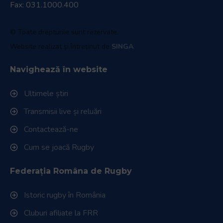
Fax: 031.1000.400
© Toate drepturile sunt rezervate.
Website realizat și întreținut de
SINGA
Navighează în website
Ultimele știri
Transmisii live și reluări
Contactează-ne
Cum se joacă Rugby
Federația Româna de Rugby
Istoric rugby în România
Cluburi afiliate la FRR