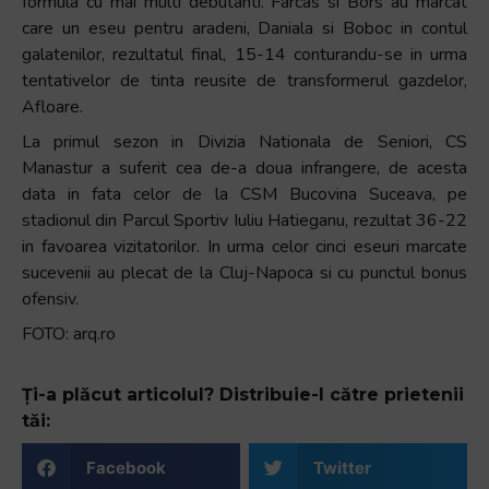
formula cu mai multi debutanti. Farcas si Bors au marcat
care un eseu pentru aradeni, Daniala si Boboc in contul
galatenilor, rezultatul final, 15-14 conturandu-se in urma
tentativelor de tinta reusite de transformerul gazdelor,
Afloare.
La primul sezon in Divizia Nationala de Seniori, CS
Manastur a suferit cea de-a doua infrangere, de acesta
data in fata celor de la CSM Bucovina Suceava, pe
stadionul din Parcul Sportiv Iuliu Hatieganu, rezultat 36-22
in favoarea vizitatorilor. In urma celor cinci eseuri marcate
sucevenii au plecat de la Cluj-Napoca si cu punctul bonus
ofensiv.
FOTO: arq.ro
Ți-a plăcut articolul? Distribuie-l către prietenii
tăi:
Facebook
Twitter