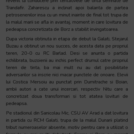
revenit la conducere prin tentativele de tinta semnate de
și
Trandafir. Zaharescu a inclinat apoi balanta de partea
să
petrosenenilor insa cu un minut inainte de final tot trupa de
interacționați
la malul marii se afla in avantaj, moment in care lovitura de
cu
pedeapsa concretizata de Borz a stabilit invingatoarea.
conținutul.
Dupa victoria obtinuta in etapa de debut la Galati, Stejarul
Buzau a obtinut un nou succes, de acesta data pe propriul
teren, 20-0 cu RC Barlad. Desi se anunta o partida
echilibrata, buzoienii au inchis perfect drumul catre propriul
teren de tinta, ba mai mult nu au dat posibilitate
adversarilor sa inscrie nici macar punctele de onoare. Elevii
lui Costica Mersoiu au punctat prin Dumitrache si Boian,
ambii autori a cate unui incercari, respectiv Nitu care a
concretizat doua transformari si tot atatea lovituri de
pedeapsa.
Pe stadionul din Sanicolau Mic, CSU AV Arad a dat lovitura
in partida cu RCM Galati, trupa de la malul Dunarii platind
tribut numeroaselor absente, motiv pentru care a utilizat o