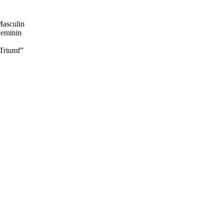
Masculin
Feminin
 Triumf”