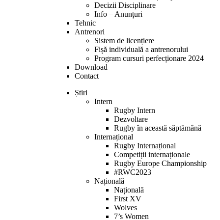
Decizii Disciplinare
Info – Anunțuri
Tehnic
Antrenori
Sistem de licențiere
Fișă individuală a antrenorului
Program cursuri perfecționare 2024
Download
Contact
Știri
Intern
Rugby Intern
Dezvoltare
Rugby în această săptămână
Internațional
Rugby Internațional
Competiții internaționale
Rugby Europe Championship
#RWC2023
Națională
Națională
First XV
Wolves
7’s Women