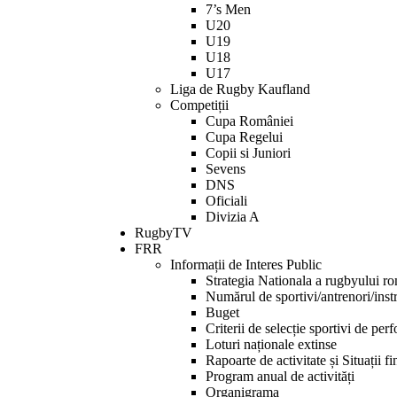
7’s Men
U20
U19
U18
U17
Liga de Rugby Kaufland
Competiții
Cupa României
Cupa Regelui
Copii si Juniori
Sevens
DNS
Oficiali
Divizia A
RugbyTV
FRR
Informații de Interes Public
Strategia Nationala a rugbyului r
Numărul de sportivi/antrenori/instr
Buget
Criterii de selecție sportivi de per
Loturi naționale extinse
Rapoarte de activitate și Situații f
Program anual de activități
Organigrama