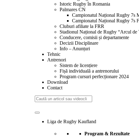
Istoric Rugby în Romania
Palmares CN
Campionatul Național Rugby 7s 
Campionatul Național Rugby 7s 
Cluburi afiliate la FRR
Stadionul Național de Rugby “Arcul de
Conducere, comisii și departamente
Decizii Disciplinare
Info – Anunțuri
Tehnic
Antrenori
Sistem de licențiere
Fișă individuală a antrenorului
Program cursuri perfecționare 2024
Download
Contact
Liga de Rugby Kaufland
Program & Rezultate