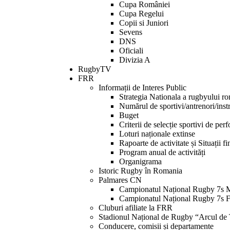
Cupa României
Cupa Regelui
Copii si Juniori
Sevens
DNS
Oficiali
Divizia A
RugbyTV
FRR
Informații de Interes Public
Strategia Nationala a rugbyului r
Numărul de sportivi/antrenori/instr
Buget
Criterii de selecție sportivi de per
Loturi naționale extinse
Rapoarte de activitate și Situații f
Program anual de activități
Organigrama
Istoric Rugby în Romania
Palmares CN
Campionatul Național Rugby 7s 
Campionatul Național Rugby 7s 
Cluburi afiliate la FRR
Stadionul Național de Rugby “Arcul de
Conducere, comisii și departamente