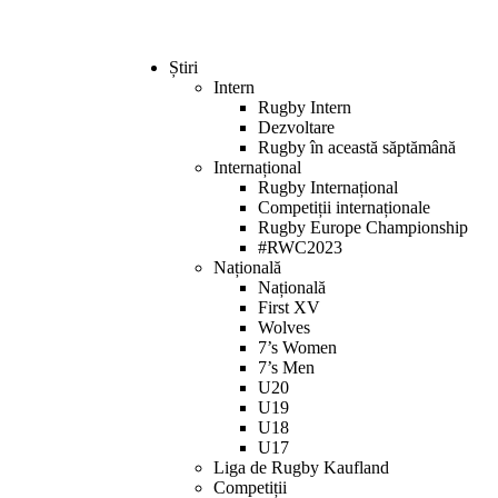
Știri
Intern
Rugby Intern
Dezvoltare
Rugby în această săptămână
Internațional
Rugby Internațional
Competiții internaționale
Rugby Europe Championship
#RWC2023
Națională
Națională
First XV
Wolves
7’s Women
7’s Men
U20
U19
U18
U17
Liga de Rugby Kaufland
Competiții