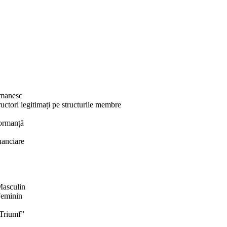
omanesc
uctori legitimați pe structurile membre
formanță
inanciare
Masculin
Feminin
 Triumf”