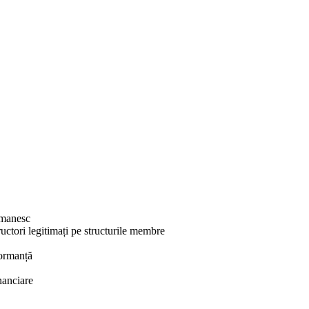
omanesc
uctori legitimați pe structurile membre
formanță
inanciare