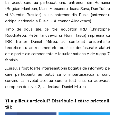
La acest curs au participat cinci antrenori din Romania
(Bogdan Muntean, Marin Alexandru, Ioana Sava, Dan Tufaru
si Valentin Busuioc) si un antrenor din Rusia (antrenorul
echipei nationale a Rusiei – Alexandr Aleexenco).
Timp de doua zile, cei trei educatori IRB (Christophe
Rouchaleou, Peter Ianusevici si Florin Tasca) impreuna cu
IRB Trainer Daniel Mitrea, au combinat prezentarile
teoretice cu antrenamentele practice desfasurate alaturi
de o parte din componentele loturilor nationale de rugby 7
feminin.
„Cursul a fost foarte interesant prin bogatia de informatii pe
care participantii au putut sa o impartaseacsa si sunt
convins ca nivelul acestui curs a fost unul cu adevarat
european de nivel 2,” a declarat Daniel Mitrea.
Ți-a plăcut articolul? Distribuie-l către prietenii
tăi: