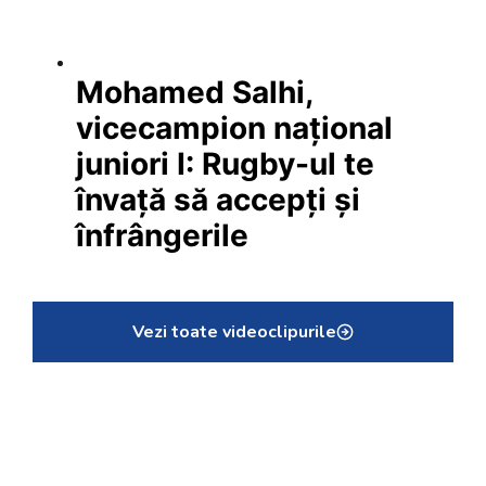
Mohamed Salhi,
vicecampion național
juniori I: Rugby-ul te
învață să accepți și
înfrângerile
Vezi toate videoclipurile