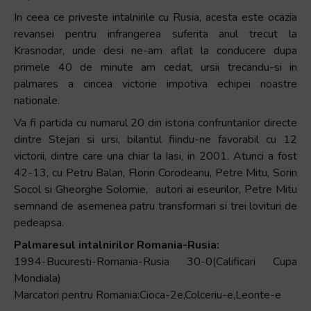
In ceea ce priveste intalnirile cu Rusia, acesta este ocazia
revansei pentru infrangerea suferita anul trecut la
Krasnodar, unde desi ne-am aflat la conducere dupa
primele 40 de minute am cedat, ursii trecandu-si in
palmares a cincea victorie impotiva echipei noastre
nationale.
Va fi partida cu numarul 20 din istoria confruntarilor directe
dintre Stejari si ursi, bilantul fiindu-ne favorabil cu 12
victorii, dintre care una chiar la Iasi, in 2001. Atunci a fost
42-13, cu Petru Balan, Florin Corodeanu, Petre Mitu, Sorin
Socol si Gheorghe Solomie, autori ai eseurilor, Petre Mitu
semnand de asemenea patru transformari si trei lovituri de
pedeapsa.
Palmaresul intalnirilor Romania-Rusia:
1994-Bucuresti-Romania-Rusia 30-0(Calificari Cupa
Mondiala)
Marcatori pentru Romania:Cioca-2e,Colceriu-e,Leonte-e