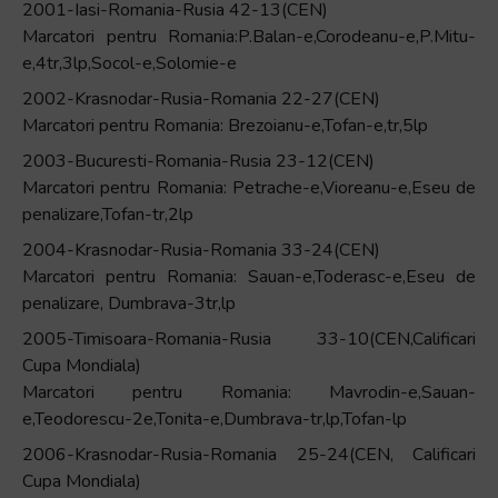
2001-Iasi-Romania-Rusia 42-13(CEN)
Marcatori pentru Romania:P.Balan-e,Corodeanu-e,P.Mitu-
e,4tr,3lp,Socol-e,Solomie-e
2002-Krasnodar-Rusia-Romania 22-27(CEN)
Marcatori pentru Romania: Brezoianu-e,Tofan-e,tr,5lp
2003-Bucuresti-Romania-Rusia 23-12(CEN)
Marcatori pentru Romania: Petrache-e,Vioreanu-e,Eseu de
penalizare,Tofan-tr,2lp
2004-Krasnodar-Rusia-Romania 33-24(CEN)
Marcatori pentru Romania: Sauan-e,Toderasc-e,Eseu de
penalizare, Dumbrava-3tr,lp
2005-Timisoara-Romania-Rusia 33-10(CEN,Calificari
Cupa Mondiala)
Marcatori pentru Romania: Mavrodin-e,Sauan-
e,Teodorescu-2e,Tonita-e,Dumbrava-tr,lp,Tofan-lp
2006-Krasnodar-Rusia-Romania 25-24(CEN, Calificari
Cupa Mondiala)