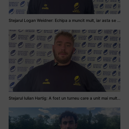
Stejarul Logan Weidner: Echipa a muncit mult, iar asta se va vedea în meciurile de la Nations Cup
Stejarul Iulian Hartig: A fost un turneu care a unit mai mult echipa