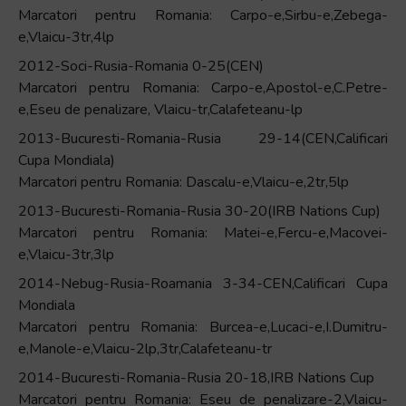
Marcatori pentru Romania: Carpo-e,Sirbu-e,Zebega-
e,Vlaicu-3tr,4lp
2012-Soci-Rusia-Romania 0-25(CEN)
Marcatori pentru Romania: Carpo-e,Apostol-e,C.Petre-
e,Eseu de penalizare, Vlaicu-tr,Calafeteanu-lp
2013-Bucuresti-Romania-Rusia 29-14(CEN,Calificari
Cupa Mondiala)
Marcatori pentru Romania: Dascalu-e,Vlaicu-e,2tr,5lp
2013-Bucuresti-Romania-Rusia 30-20(IRB Nations Cup)
Marcatori pentru Romania: Matei-e,Fercu-e,Macovei-
e,Vlaicu-3tr,3lp
2014-Nebug-Rusia-Roamania 3-34-CEN,Calificari Cupa
Mondiala
Marcatori pentru Romania: Burcea-e,Lucaci-e,I.Dumitru-
e,Manole-e,Vlaicu-2lp,3tr,Calafeteanu-tr
2014-Bucuresti-Romania-Rusia 20-18,IRB Nations Cup
Marcatori pentru Romania: Eseu de penalizare-2,Vlaicu-