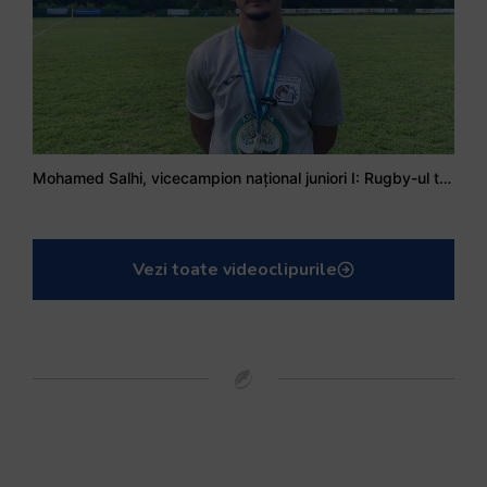
Mohamed Salhi, vicecampion național juniori I: Rugby-ul te învață să accepți și înfrângerile
Vezi toate videoclipurile