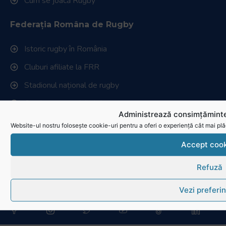
Cum se joacă Rugby
Federația Româna de Rugby
Istoric rugby în România
Cluburi afiliate la FRR
Stadionul național de rugby
Conducere, comisii și departamente
Administrează consimțăminte
Info - Anunțuri
Website-ul nostru folosește cookie-uri pentru a oferi o experiență cât mai plă
Accept cook
Link-uri utile
Refuză
Download
Politica de utilizare cookies
Vezi preferin