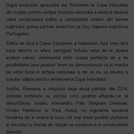
Dupa evolutiile apreciate ale Romaniei la Cupa Mondiala
din Anglia, pentru echipa noastra nationala a inceput drumul
catre urmatoarea editie a competitiei etalon din lumea
rugbyului, prima partida avand loc la Cluj-Napoca impotriva
Portugaliei.
Editia de fata a Cupei Europene a Natiunilor, fara vreo alta
miza directa in afara castigarii tiltlului celui de-al doilea
esalon valoric continental este ocazia perfecta de a da
posibilitate unor jucatori tineri sa demonstreze ca isi merita
pe viitor locul in echipa nationala si de ce nu, sa devina o
solutie viabila pentru urmatoarea Cupa Mondiala.
Astfel, Romania a disputat deja doua partide din CEN,
ambele incheiate cu victorii, cinci jucatori aflandu-se la
debut(Silviu Vasiliu, Alexandru Palii, Stephen Shennan,
Ovidiu Melniciuc si Paul Rusu), cu siguranta aceasta
tendinta de a vedea la lucru cat mai multi posibili purtatori
ai tricoului cu frunza de stejar va continua si in urmatoarele
dispute.