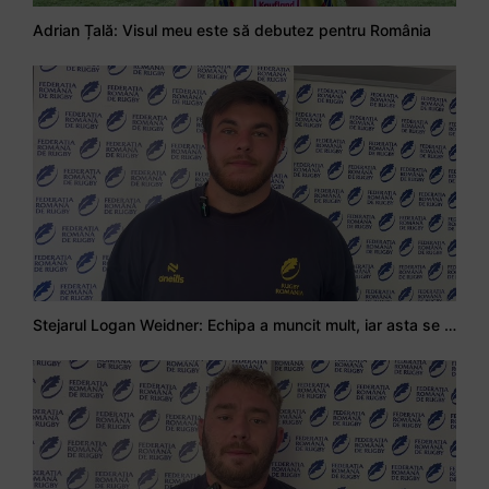
Adrian Țală: Visul meu este să debutez pentru România
Stejarul Logan Weidner: Echipa a muncit mult, iar asta se va vedea în meciurile de la Nations Cup