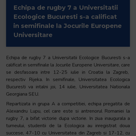
+
Echipa de rugby 7 a Universitatii
/".
Ecologice Bucuresti s-a calificat
This
in semifinale la Jocurile Europene
shortcut
Universitare
activates
the
screen
reader
Echipa de rugby 7 a Universitatii Ecologice Bucuresti s-a
to
calificat in semifinale la Jocurile Europene Universitare, care
help
se desfasoara intre 12-25 iulie in Croatia la Zagreb,
you
respectiv Rijeka. In semifinale, Universitatea Ecologica
navigate
Bucuresti va intalni joi, 14 iulie, Universitatea Nationala
and
Georgiana SEU.
interact
Repartizata in grupa A a competitiei, echipa pregatita de
with
Alexandru Lupu, cel care este si antrenorul Romaniei la
the
rugby 7, a bifat victorie dupa victorie. In ziua inaugurala a
content.
turneului, studentii de la Ecologica au inregistrat doua
succese, 47-10 cu Universitatea din Zagreb si 17-12, cu