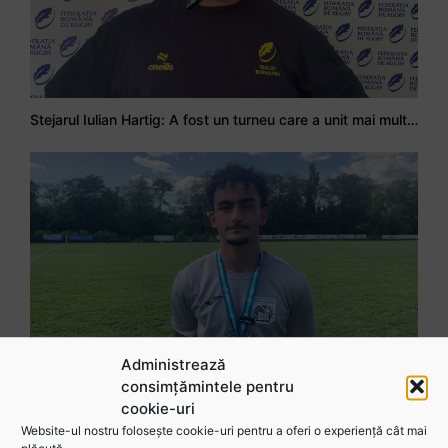
Stejarul Iulian Hartig: A fost un turneu care a unit mai mult echipa
Administrează
consimțămintele pentru
Mohamed Salhi, vicecampion național juniori I: Rugby-ul te învață să accepți și înfrângerile
cookie-uri
Website-ul nostru folosește cookie-uri pentru a oferi o experiență cât mai