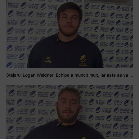
Stejarul Logan Weidner: Echipa a muncit mult, iar asta se va vedea în meciurile de la Nations Cup