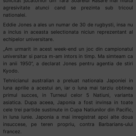
solicitat jucatorilor din Tara Soarelui Rasare mai multa
agresivitate atunci cand se prezinta sub tricoul
nationalei.
Eddie Jones a ales un numar de 30 de rugbysti, insa nu
a inclus in aceasta selectionata niciun reprezentant al
echipelor universitare.
„Am urmarit in acest week-end un joc din campionatul
universitar si parca m-am intors in timp. Ma simteam ca
in anii 1950”, a declarat Jones pentru agentia de stiri
Kyodo.
Tehnicianul australian a preluat nationala Japoniei in
luna aprilie a acestui an, iar o luna mai tarziu obtinea
primul succes, in Turneul celor 5 Natiuni, varianta
asiatica. Dupa aceea, Japonia a fost invinsa in toate
cele trei partide sustinute in Cupa Natiunilor din Pacific,
in luna iunie. Japonia a mai inregistrat apoi alte doua
insuccese, pe teren propriu, contra Barbarians-ului
francez.