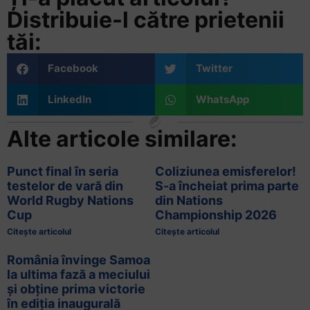
Distribuie-l către prietenii
tăi:
Facebook
Twitter
LinkedIn
WhatsApp
Alte articole similare:
Punct final în seria
Coliziunea emisferelor!
testelor de vară din
S-a încheiat prima parte
World Rugby Nations
din Nations
Cup
Championship 2026
Citește articolul
Citește articolul
România învinge Samoa
la ultima fază a meciului
și obține prima victorie
în ediția inaugurală