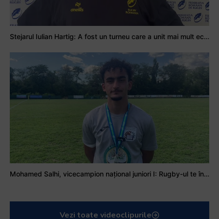
Stejarul Iulian Hartig: A fost un turneu care a unit mai mult echipa
Mohamed Salhi, vicecampion național juniori I: Rugby-ul te învață să accepți și înfrângerile
Vezi toate videoclipurile