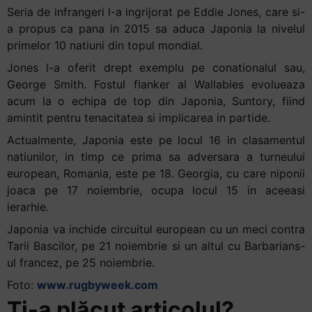
Seria de infrangeri l-a ingrijorat pe Eddie Jones, care si-
a propus ca pana in 2015 sa aduca Japonia la nivelul
primelor 10 natiuni din topul mondial.
Jones l-a oferit drept exemplu pe conationalul sau,
George Smith. Fostul flanker al Wallabies evolueaza
acum la o echipa de top din Japonia, Suntory, fiind
amintit pentru tenacitatea si implicarea in partide.
Actualmente, Japonia este pe locul 16 in clasamentul
natiunilor, in timp ce prima sa adversara a turneului
european, Romania, este pe 18. Georgia, cu care niponii
joaca pe 17 noiembrie, ocupa locul 15 in aceeasi
ierarhie.
Japonia va inchide circuitul european cu un meci contra
Tarii Bascilor, pe 21 noiembrie si un altul cu Barbarians-
ul francez, pe 25 noiembrie.
Foto:
www.rugbyweek.com
Ți-a plăcut articolul?