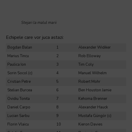
Stejari la malul marii
Echipele care vor juca astazi:
Bogdan Balan
1
Alexander Widiker
Marius Tincu
2
Rob Elloway
Paulica Ion
3
Tim Coly
Sorin Socol (c)
4
Manuel Wilhelm
Cristian Petre
5
Robert Mohr
Stelian Burcea
6
Ben Houston Jamie
Ovidiu Tonita
7
Kehoma Brenner
Daniel Carpo
8
Alexander Hauck
Lucian Sarbu
9
Mustafa Güngör (c)
Florin Vlaicu
10
Kieron Davies