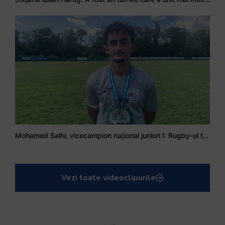
Mohamed Salhi, vicecampion național juniori I: Rugby-ul te învață să accepți și înfrângerile
Vezi toate videoclipurile