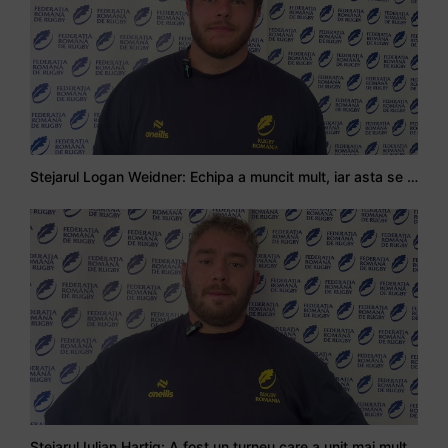
Stejarul Logan Weidner: Echipa a muncit mult, iar asta se va vedea în meciurile de la Nations Cup
Stejarul Iulian Hartig: A fost un turneu care a unit mai mult echipa