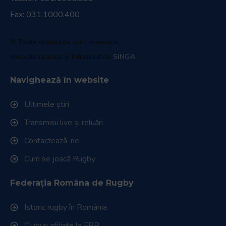
Fax: 031.1000.400
© Toate drepturile sunt rezervate.
Website realizat și întreținut de
SINGA
Navighează în website
Ultimele știri
Transmisii live și reluări
Contactează-ne
Cum se joacă Rugby
Federația Româna de Rugby
Istoric rugby în România
Cluburi afiliate la FRR