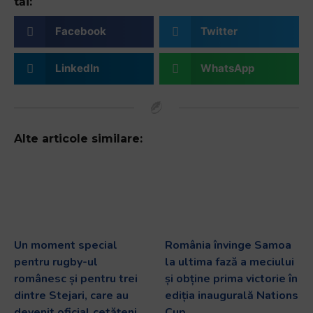
tăi:
Facebook
Twitter
LinkedIn
WhatsApp
Alte articole similare:
Un moment special
România învinge Samoa
pentru rugby-ul
la ultima fază a meciului
românesc și pentru trei
și obține prima victorie în
dintre Stejari, care au
ediția inaugurală Nations
devenit oficial cetățeni
Cup