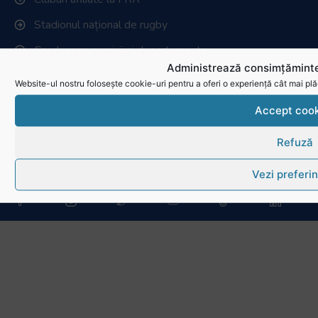
Stadionul național de rugby
Conducere, comisii și departamente
Administrează consimțăminte
Info - Anunțuri
Website-ul nostru folosește cookie-uri pentru a oferi o experiență cât mai plă
Link-uri utile
Accept cook
Refuză
Download
Politica de utilizare cookies
Vezi preferin