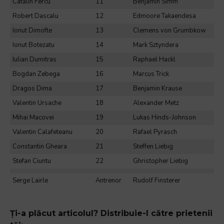
Catalin Fercu
11
Benjamin Simm
Robert Dascalu
12
Edmoore Takaendesa
Ionut Dimofte
13
Clemens von Grumbkow
Ionut Botezatu
14
Mark Sztyndera
Iulian Dumitras
15
Raphael Hackl
Bogdan Zebega
16
Marcus Trick
Dragos Dima
17
Benjamin Krause
Valentin Ursache
18
Alexander Metz
Mihai Macovei
19
Lukas Hinds-Johnson
Valentin Calafeteanu
20
Rafael Pyrasch
Constantin Gheara
21
Steffen Liebig
Stefan Ciuntu
22
Ghristopher Liebig
Serge Lairle
Antrenor
Rudolf Finsterer
Ți-a plăcut articolul? Distribuie-l către prietenii