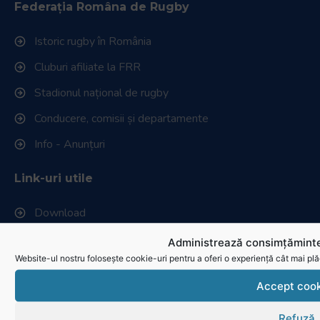
Federația Româna de Rugby
Istoric rugby în România
Cluburi afiliate la FRR
Stadionul național de rugby
Conducere, comisii și departamente
Info - Anunțuri
Link-uri utile
Download
Politica de utilizare cookies
Administrează consimțăminte
Website-ul nostru folosește cookie-uri pentru a oferi o experiență cât mai plă
Accept cook
Refuză