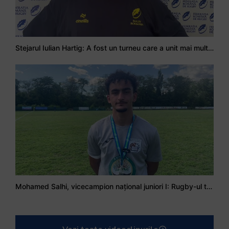
Stejarul Iulian Hartig: A fost un turneu care a unit mai mult echipa
Mohamed Salhi, vicecampion național juniori I: Rugby-ul te învață să accepți și înfrângerile