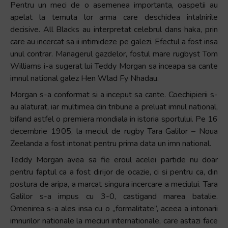
Pentru un meci de o asemenea importanta, oaspetii au
apelat la temuta lor arma care deschidea intalnirile
decisive. All Blacks au interpretat celebrul dans haka, prin
care au incercat sa ii intimideze pe galezi. Efectul a fost insa
unul contrar. Managerul gazdelor, fostul mare rugbyst Tom
Williams i-a sugerat lui Teddy Morgan sa inceapa sa cante
imnul national galez Hen Wlad Fy Nhadau.
Morgan s-a conformat si a inceput sa cante. Coechipierii s-
au alaturat, iar multimea din tribune a preluat imnul national,
bifand astfel o premiera mondiala in istoria sportului. Pe 16
decembrie 1905, la meciul de rugby Tara Galilor – Noua
Zeelanda a fost intonat pentru prima data un imn national.
Teddy Morgan avea sa fie eroul acelei partide nu doar
pentru faptul ca a fost dirijor de ocazie, ci si pentru ca, din
postura de aripa, a marcat singura incercare a meciului. Tara
Galilor s-a impus cu 3-0, castigand marea batalie.
Omenirea s-a ales insa cu o „formalitate”, aceea a intonarii
imnurilor nationale la meciuri internationale, care astazi face