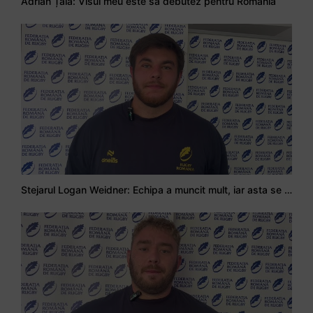
Adrian Țală: Visul meu este să debutez pentru România
Stejarul Logan Weidner: Echipa a muncit mult, iar asta se va vedea în meciurile de la Nations Cup