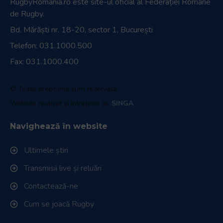
RugbyRomania.ro
este site-ul oficial al Federației Române
de Rugby.
Bd. Mărăști nr. 18-20, sector 1, București
Telefon:
031.1000.500
Fax: 031.1000.400
© Toate drepturile sunt rezervate.
Website realizat și întreținut de
SINGA
Navighează în website
Ultimele știri
Transmisii live și reluări
Contactează-ne
Cum se joacă Rugby