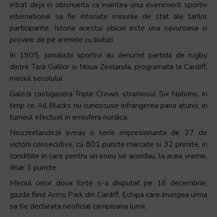
intrat deja in obisnuinta ca inaintea unui eveniment sportiv
international sa fie intonate imnurile de stat ale tarilor
participante. Istoria acestui obicei este una savuroasa si
provine de pe arenele cu buturi.
In 1905, jurnalistii sportivi au denumit partida de rugby
dintre Tara Galilor si Noua Zeelanda, programata la Cardiff,
meciul secolului.
Galezii castigasera Triple Crown, stramosul Six Nations, in
timp ce All Blacks nu cunoscuse infrangerea pana atunci, in
turneul efectuat in emisfera nordica.
Neozeelandezii aveau o serie impresionanta de 27 de
victorii consecutive, cu 801 puncte marcate si 32 primite, in
conditiile in care pentru un eseu se acordau, la acea vreme,
doar 3 puncte.
Meciul celor doua forte s-a disputat pe 16 decembrie,
gazda fiind Arms Park din Cardiff. Echipa care invingea urma
sa fie declarata neoficial campioana lumii.