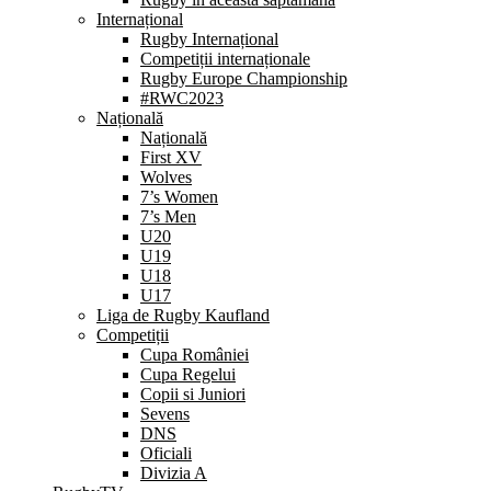
Internațional
Rugby Internațional
Competiții internaționale
Rugby Europe Championship
#RWC2023
Națională
Națională
First XV
Wolves
7’s Women
7’s Men
U20
U19
U18
U17
Liga de Rugby Kaufland
Competiții
Cupa României
Cupa Regelui
Copii si Juniori
Sevens
DNS
Oficiali
Divizia A