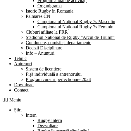
Program anual de activități
Organigrama
Istoric Rugby în Romania
Palmares CN
Campionatul Național Rugby 7s Masculin
Campionatul Național Rugby 7s Feminin
Cluburi afiliate la FRR
Stadionul Național de Rugby “Arcul de Triumf”
Conducere, comisii și departamente
Decizii Disciplinare
Info – Anunțuri
Tehnic
Antrenori
Sistem de licențiere
Fișă individuală a antrenorului
Program cursuri perfecționare 2024
Download
Contact
Meniu
Știri
Intern
Rugby Intern
Dezvoltare
Rugby în această săptămână