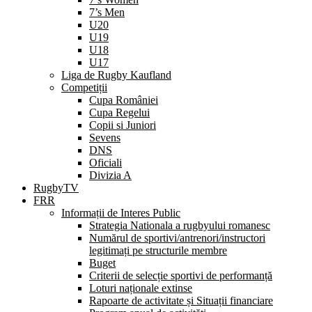
7’s Men
U20
U19
U18
U17
Liga de Rugby Kaufland
Competiții
Cupa României
Cupa Regelui
Copii si Juniori
Sevens
DNS
Oficiali
Divizia A
RugbyTV
FRR
Informații de Interes Public
Strategia Nationala a rugbyului romanesc
Numărul de sportivi/antrenori/instructori
legitimați pe structurile membre
Buget
Criterii de selecție sportivi de performanță
Loturi naționale extinse
Rapoarte de activitate și Situații financiare