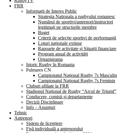
RugbyTV
FRR
Informații de Interes Public
Strategia Nationala a rugbyului romanesc
Numărul de sportivi/antrenori/instructori
legitimați pe structurile membre
Buget
Criterii de selecție sportivi de performanță
Loturi naționale extinse
Rapoarte de activitate și Situații financiare
Program anual de activități
Organigrama
Istoric Rugby în Romania
Palmares CN
Campionatul Național Rugby 7s Masculin
Campionatul Național Rugby 7s Feminin
Cluburi afiliate la FRR
Stadionul Național de Rugby “Arcul de Triumf”
Conducere, comisii și departamente
Decizii Disciplinare
Info – Anunțuri
Tehnic
Antrenori
Sistem de licențiere
Fișă individuală a antrenorului