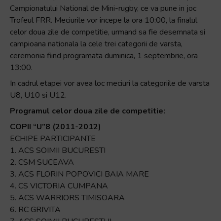
Campionatului National de Mini-rugby, ce va pune in joc
Accessibility,
Trofeul FRR. Meciurile vor incepe la ora 10:00, la finalul
apăsați
celor doua zile de competitie, urmand sa fie desemnata si
„Ctrl
campioana nationala la cele trei categorii de varsta,
+
ceremonia fiind programata duminica, 1 septembrie, ora
/”
13:00.
Această
comandă
In cadrul etapei vor avea loc meciuri la categoriile de varsta
rapidă
U8, U10 si U12.
activează
Programul celor doua zile de competitie:
cititorul
COPII “U”8 (2011-2012)
de
ECHIPE PARTICIPANTE
ecran
1. ACS SOIMII BUCURESTI
pentru
2. CSM SUCEAVA
a
3. ACS FLORIN POPOVICI BAIA MARE
vă
4. CS VICTORIA CUMPANA
ajuta
5. ACS WARRIORS TIMISOARA
să
6. RC GRIVITA
navigați