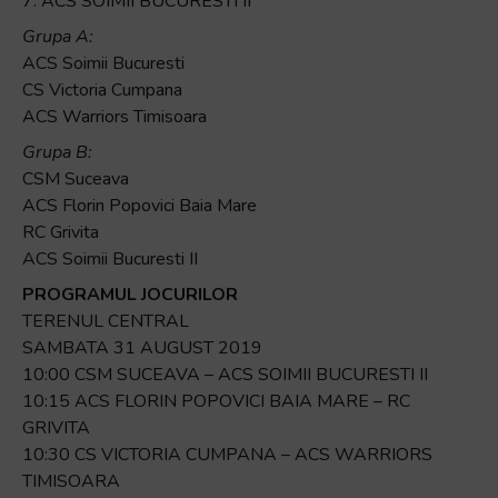
7. ACS SOIMII BUCURESTI II
și
să
Grupa A:
interacționați
ACS Soimii Bucuresti
cu
CS Victoria Cumpana
conținutul.
ACS Warriors Timisoara
Grupa B:
CSM Suceava
ACS Florin Popovici Baia Mare
RC Grivita
ACS Soimii Bucuresti II
PROGRAMUL JOCURILOR
TERENUL CENTRAL
SAMBATA 31 AUGUST 2019
10:00 CSM SUCEAVA – ACS SOIMII BUCURESTI II
10:15 ACS FLORIN POPOVICI BAIA MARE – RC
GRIVITA
10:30 CS VICTORIA CUMPANA – ACS WARRIORS
TIMISOARA