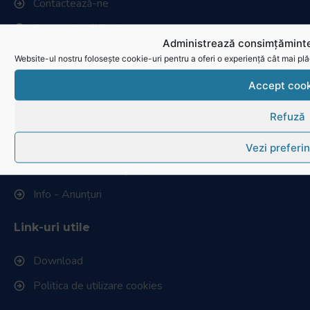
Contactează-ne
Cum se joacă Rugby
Administrează consimțăminte
Website-ul nostru folosește cookie-uri pentru a oferi o experiență cât mai plă
Federația Româna de Rugby
Accept cook
Istoric rugby în România
Refuză
Cluburi afiliate la FRR
Stadionul național de rugby
Vezi preferin
Conducere, comisii și departamente
Info - Anunțuri
Link-uri utile
Download
Politica de utilizare cookies