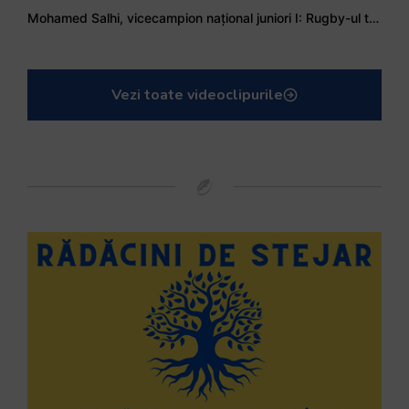
Mohamed Salhi, vicecampion național juniori I: Rugby-ul te învață să accepți și înfrângerile
Vezi toate videoclipurile