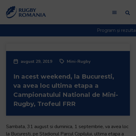
Bun
venit
la
cititorul
de
ecran
All
in
august 29, 2019
Mini-Rugby
One
Accessibility
In acest weekend, la Bucuresti,
Pentru
a
va avea loc ultima etapa a
porni
Campionatului National de Mini-
cititorul
Rugby, Trofeul FRR
de
ecran
All
Sambata, 31 august si duminica, 1 septembrie, va avea loc
in
la Bucuresti, pe Stadionul Parcul Copilului, ultima etapa a
One