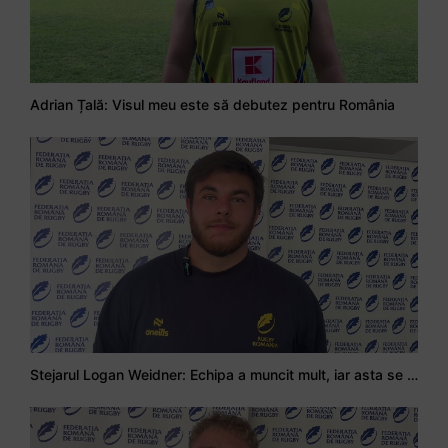
Adrian Țală: Visul meu este să debutez pentru România
Stejarul Logan Weidner: Echipa a muncit mult, iar asta se va vedea în meciurile de la Nations Cup