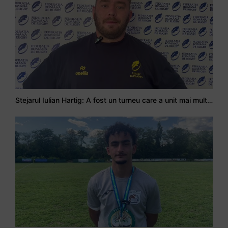
Stejarul Iulian Hartig: A fost un turneu care a unit mai mult echipa