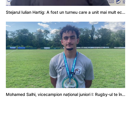
Stejarul Iulian Hartig: A fost un turneu care a unit mai mult echipa
Mohamed Salhi, vicecampion național juniori I: Rugby-ul te învață să accepți și înfrângerile
Vezi toate videoclipurile