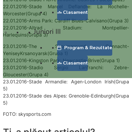
22.01.2016-Stade Marcel Deflandre: La Rochelle-
Clasament
Worcester(Grupa 4)
22.01.2016-Arms Park: Cardiff Blues-Calvisano(Grupa 3)
22.01.2016-Altrad Stadium: Montpellier-
Juniori III
Harlequins(Grupa 3)
23.01.2016-The Sportsground: Connacht-
Program & Rezultate
YeniseyKrsanoyarsk(Grupa 1)
23.01.2016-Kingston Park: Newcastle-Brive(Grupa 1)
Clasament
23.01.2016-Stadio Sergio Lanfranchi: Zebre-
Gloucester(Grupa 4)
23.01.2016-Stade Armandie: Agen-London Irish(Grupa
5)
23.01.2016-Stade des Alpes: Grenoble-Edinburgh(Grupa
5)
FOTO: skysports.com