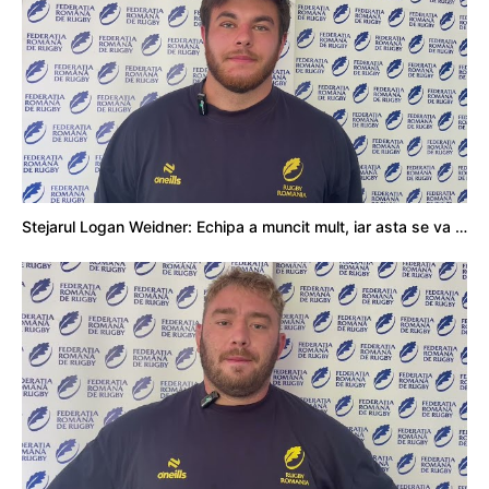
Stejarul Logan Weidner: Echipa a muncit mult, iar asta se va vedea în meciurile de la Nations Cup