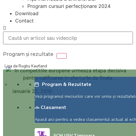
Program cursuri perfecționare 2024
Download
Contact
Liga de Rugby Kaufland
Program & Rezultate
ianuarie 22, 2016
Vezi programul meciurilor care vor urma și rezultatel
In competitiile
Clasament
europene urmeaza
Apasă aici pentru a vedea clasamentul actual al echi
etapa decisiva
SCM USV Timisoara