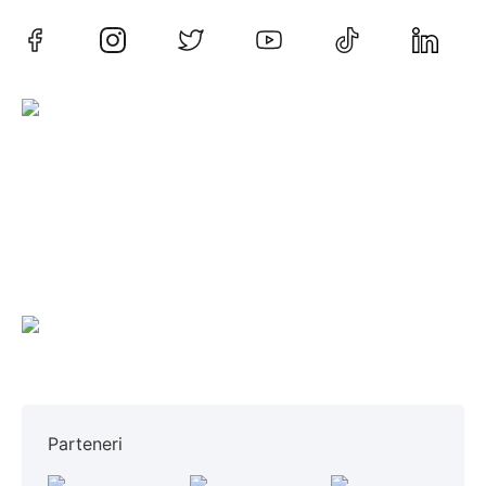
Vreau să joc rugby
Parteneri