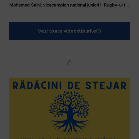
Mohamed Salhi, vicecampion național juniori I: Rugby-ul te învață să accepți și înfrângerile
Vezi toate videoclipurile