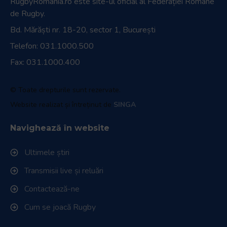
RugbyRomania.ro
este site-ul oficial al Federației Române
de Rugby.
Bd. Mărăști nr. 18-20, sector 1, București
Telefon:
031.1000.500
Fax: 031.1000.400
© Toate drepturile sunt rezervate.
Website realizat și întreținut de
SINGA
Navighează în website
Ultimele știri
Transmisii live și reluări
Contactează-ne
Cum se joacă Rugby