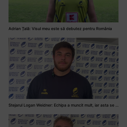
Adrian Țală: Visul meu este să debutez pentru România
Stejarul Logan Weidner: Echipa a muncit mult, iar asta se va vedea în meciurile de la Nations Cup