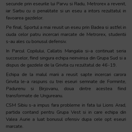
secunde prin eseurile lui Parvu si Radu, Metrorex a revenit,
+
iar Sarbu cu o penalitate si un eseu a intors rezultatul in
/".
favoarea gazdelor.
This
shortcut
Pe final, Sportul a mai reusit un eseu prin Badea si astfel in
activates
ciuda celor patru incercari marcate de Metrorex, studentii
the
s-au ales cu bonusul defensiv.
screen
In Parcul Copilului, Callatis Mangalia si-a continuat seria
reader
succeselor, fiind singura echipa neinvinsa din Grupa Sud si a
to
dispus de gazdele de la Grivita cu rezultatul de 46-19.
help
Echipa de la malul marii a reusit sapte incercari carora
you
Grivita le-a raspuns cu trei eseuri semnate de Forminte,
navigate
Padurenu si Birjovanu, doua dintre acestea fiind
and
transformate de Ungureanu.
interact
with
CSM Sibiu s-a impus fara probleme in fata lui Lions Arad,
the
partida contand pentru Grupa Vest si in care echipa din
content.
Valea Aurie a luat bonusul ofensiv dupa cele opt eseuri
marcate.