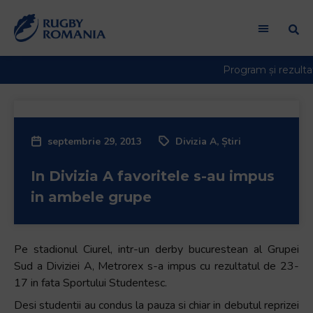
Welcome
to
All
in
One
Accessibility
screen
reader.
septembrie 29, 2013
Divizia A
,
Știri
To
start
In Divizia A favoritele s-au impus
the
All
in ambele grupe
in
One
Accessibility
Pe stadionul Ciurel, intr-un derby bucurestean al Grupei
screen
Sud a Diviziei A, Metrorex s-a impus cu rezultatul de 23-
reader,
17 in fata Sportului Studentesc.
press
Desi studentii au condus la pauza si chiar in debutul reprizei
"Ctrl