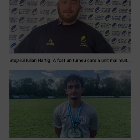
Stejarul Iulian Hartig: A fost un turneu care a unit mai mult echipa