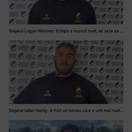
Stejarul Logan Weidner: Echipa a muncit mult, iar asta se va vedea în meciurile de la Nations Cup
Stejarul Iulian Hartig: A fost un turneu care a unit mai mult echipa