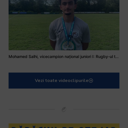
Mohamed Salhi, vicecampion național juniori I: Rugby-ul te învață să accepți și înfrângerile
Vezi toate videoclipurile