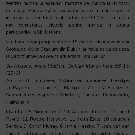
zestrea numarului eseurilor marcate de Irlanda la un total
de noua. Pentru Italia, Leonardo Sarto a mai inscris o
incercare iar rezultatul finala a fost de 58-15, a treia cea
mai consistenta victorie pentru Irlanda in istoria
participarilor in Six Nations.
In ultima etapa programata pe 19 martie, Irlanda va intalni
Scotia pe Aviva Stadium din Dublin iar Italia se va deplasa
la Cardiff unde va avea ca adversara Tara Galilor.
Six Nations, Aviva Stadium, Dublin: Irlanda-Italia 58-15
(25-3)
Au marcat: Trimble-e, McGrath-e, Stander-e, Heaslip-
2e,Payne-e, Cronin-e, Madigan-e,2tr, McFadden-e,
Sexton-3tr,lp respectiv Odiete-e, Sarto-e, Padovani-lp,
Haimona-tr
Irlanda:
15 Simon Zebo, 14 Andrew Trimble, 13 Jared
Payne, 12 Robbie Henshaw, 11 Keith Earls, 10 Jonathan
Sexton, 9 Conor Murray, 8 Jamie Heaslip, 7 Josh van der
Flier, 6 CJ Stander, 5 Devin Toner, 4 Donnacha Ryan, 3