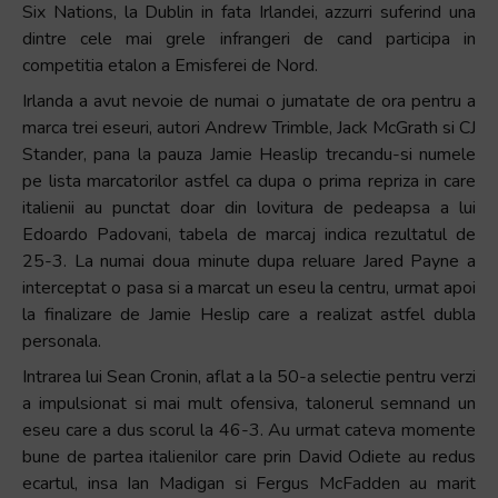
Six Nations, la Dublin in fata Irlandei, azzurri suferind una
dintre cele mai grele infrangeri de cand participa in
competitia etalon a Emisferei de Nord.
Irlanda a avut nevoie de numai o jumatate de ora pentru a
marca trei eseuri, autori Andrew Trimble, Jack McGrath si CJ
Stander, pana la pauza Jamie Heaslip trecandu-si numele
pe lista marcatorilor astfel ca dupa o prima repriza in care
italienii au punctat doar din lovitura de pedeapsa a lui
Edoardo Padovani, tabela de marcaj indica rezultatul de
25-3. La numai doua minute dupa reluare Jared Payne a
interceptat o pasa si a marcat un eseu la centru, urmat apoi
la finalizare de Jamie Heslip care a realizat astfel dubla
personala.
Intrarea lui Sean Cronin, aflat a la 50-a selectie pentru verzi
a impulsionat si mai mult ofensiva, talonerul semnand un
eseu care a dus scorul la 46-3. Au urmat cateva momente
bune de partea italienilor care prin David Odiete au redus
ecartul, insa Ian Madigan si Fergus McFadden au marit