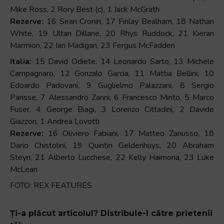
Mike Ross, 2 Rory Best (c), 1 Jack McGrath
Rezerve:
16 Sean Cronin, 17 Finlay Bealham, 18 Nathan
White, 19 Ultan Dillane, 20 Rhys Ruddock, 21 Kieran
Marmion, 22 Ian Madigan, 23 Fergus McFadden
Italia:
15 David Odiete, 14 Leonardo Sarto, 13 Michele
Campagnaro, 12 Gonzalo Garcia, 11 Mattia Bellini, 10
Edoardo Padovani, 9 Guglielmo Palazzani, 8 Sergio
Parisse, 7 Alessandro Zanni, 6 Francesco Minto, 5 Marco
Fuser, 4 George Biagi, 3 Lorenzo Cittadini, 2 Davide
Giazzon, 1 Andrea Lovotti
Rezerve:
16 Oliviero Fabiani, 17 Matteo Zanusso, 18
Dario Chistolini, 19 Quintin Geldenhuys, 20 Abraham
Steyn, 21 Alberto Lucchese, 22 Kelly Haimona, 23 Luke
McLean
FOTO: REX FEATURES
Ți-a plăcut articolul? Distribuie-l către prietenii